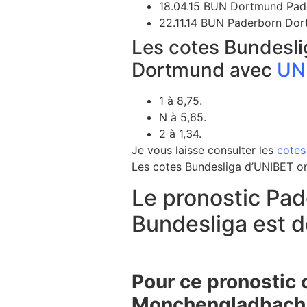
18.04.15 BUN Dortmund Pade
22.11.14 BUN Paderborn Dor
Les cotes Bundesli
Dortmund avec
UN
1 à 8,75.
N à 5,65.
2 à 1,34.
Je vous laisse consulter les
cotes
Les cotes Bundesliga d’UNIBET ont
Le pronostic Pa
Bundesliga est de
Pour ce pronostic
Monchengladbach U