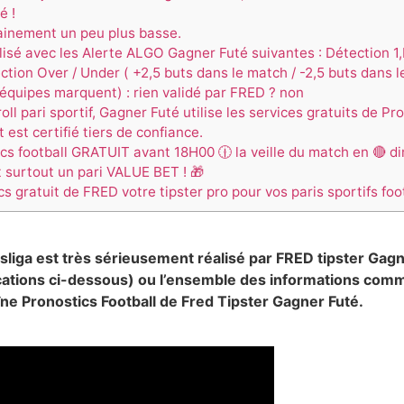
 !
ainement un peu plus basse.
isé avec les Alerte ALGO Gagner Futé suivantes : Détection 1,N
ction Over / Under ( +2,5 buts dans le match / -2,5 buts dans l
équipes marquent) : rien validé par FRED ? non
l pari sportif, Gagner Futé utilise les services gratuits de Pro
 est certifié tiers de confiance.
cs football GRATUIT avant 18H00 🕧 la veille du match en 🔴 d
t surtout un pari VALUE BET ! 🎁
 gratuit de FRED votre tipster pro pour vos paris sportifs foot
ga est très sérieusement réalisé par FRED tipster Gagner
lications ci-dessous) ou l’ensemble des informations com
ne Pronostics Football de Fred Tipster Gagner Futé.