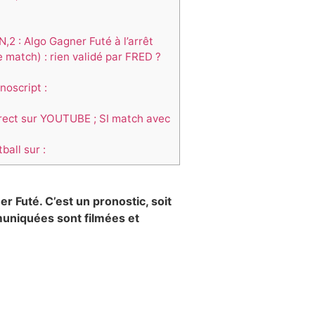
,2 : Algo Gagner Futé à l’arrêt
e match) : rien validé par FRED ?
noscript :
irect sur YOUTUBE ; SI match avec
ball sur :
 Futé. C’est un pronostic, soit
muniquées sont filmées et