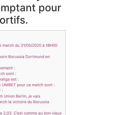
omptant pour
rtifs.
e match du 31/05/2020 à 18H00
rborn Borussia Dortmund en
nement :
ch sont :
liga est :
 UNIBET pour ce match sont :
 :
Union Berlin, je vais
tch la victoire du Borussia
de 2,03. C’est comme au bon vieux