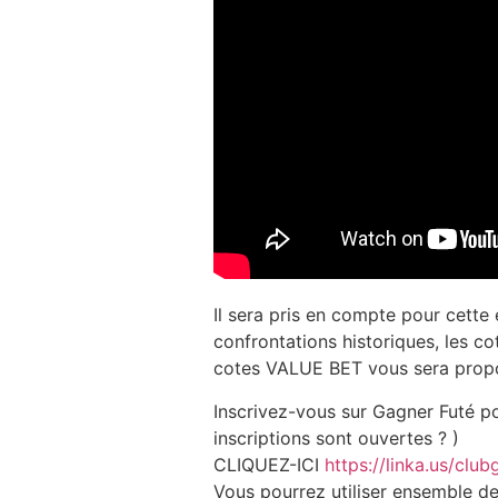
Il sera pris en compte pour cette ét
confrontations historiques, les co
cotes VALUE BET vous sera propo
Inscrivez-vous sur Gagner Futé pou
inscriptions sont ouvertes ? )
CLIQUEZ-ICI
https://linka.us/club
Vous pourrez utiliser ensemble d