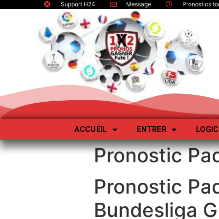
Support H24
Message
Pronostics to
ACCUEIL
ENTRER
LOGIC
Pronostic Pa
Pronostic Pa
Bundesliga G