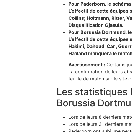
Pour Paderborn, le schéma t
L’effectif de cette équipe
Collins; Holtmann, Ritter, V
Disqualification Gjasula.
Pour Borussia Dortmund, le
L’effectif de cette équipes
Hakimi, Dahoud, Can, Guerre
Haaland manquera le match e
Avertissement :
Certains jo
La confirmation de leurs abs
feuille de match sur le site o
Les statistiques
Borussia Dortmun
Lors de leurs 8 derniers ma
Lors de leurs 31 derniers ma
Paderborn ont subi une pert