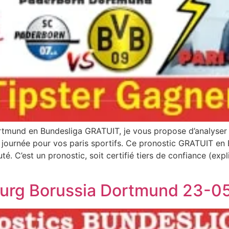
rtmund en Bundesliga GRATUIT, je vous propose d’analyse
ournée pour vos paris sportifs. Ce pronostic GRATUIT en 
té. C’est un pronostic, soit certifié tiers de confiance (exp
burg Borussia Dortmund 23-0