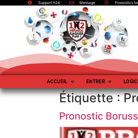
Support H24
Message
Pronostics to
ACCUEIL
ENTRER
LOGIC
Étiquette :
Pr
Pronostic Borus