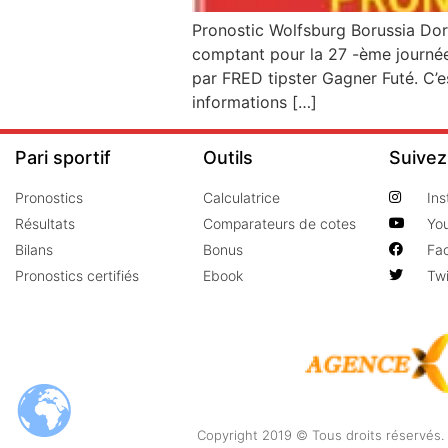
Pronostic Wolfsburg Borussia Do
comptant pour la 27 -ème journée
par FRED tipster Gagner Futé. C’es
informations […]
Pari sportif
Outils
Suivez
Pronostics
Calculatrice
In
Résultats
Comparateurs de cotes
Yo
Bilans
Bonus
Fa
Pronostics certifiés
Ebook
Twi
Copyright 2019 © Tous droits réservés.