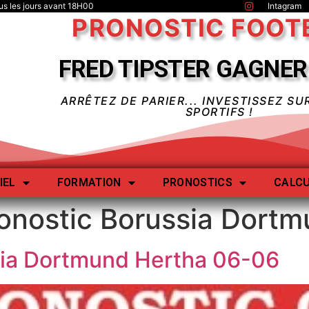
us les jours avant 18H00
Intagram
PRONOSTIC FOOT
FRED TIPSTER GAGNER 
ARRÊTEZ DE PARIER... INVESTISSEZ SU
SPORTIFS !
IEL
FORMATION
PRONOSTICS
CALCU
onostic Borussia Dort
sia Dortmund Hertha 06-06