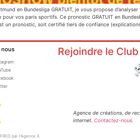
rtmund en Bundesliga GRATUIT, je vous propose d’analyse
 pour vos paris sportifs. Ce pronostic GRATUIT en Bundesli
t un pronostic, soit certifié tiers de confiance (explicatio
Rejoindre le Club
 nous
stagram
uTube
cebook
tter
Agence de créations, de re
internet.
Contactez-nous.
 FRED par l'Agence X.