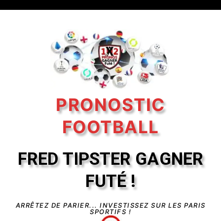
PRONOSTIC
FOOTBALL
FRED TIPSTER GAGNER
FUTÉ !
ARRÊTEZ DE PARIER... INVESTISSEZ SUR LES PARIS
SPORTIFS !