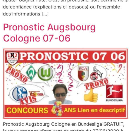
de confiance (explications ci-dessous) ou l’ensemble
des informations […]
Pronostic Augsbourg
Cologne 07-06
Pronostic Augsbourg Cologne en Bundesliga GRATUIT,