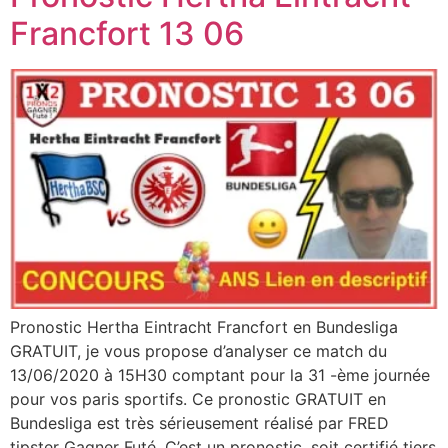
Francfort 13 06
Pronostic Hertha Eintracht Francfort en Bundesliga
GRATUIT, je vous propose d’analyser ce match du
13/06/2020 à 15H30 comptant pour la 31 -ème journée
pour vos paris sportifs. Ce pronostic GRATUIT en
Bundesliga est très sérieusement réalisé par FRED
tipster Gagner Futé. C’est un pronostic, soit certifié tiers