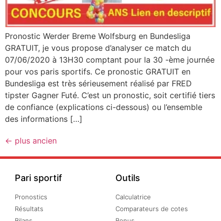
Pronostic Werder Breme Wolfsburg en Bundesliga
GRATUIT, je vous propose d’analyser ce match du
07/06/2020 à 13H30 comptant pour la 30 -ème journée
pour vos paris sportifs. Ce pronostic GRATUIT en
Bundesliga est très sérieusement réalisé par FRED
tipster Gagner Futé. C’est un pronostic, soit certifié tiers
de confiance (explications ci-dessous) ou l’ensemble
des informations […]
←
plus ancien
Pari sportif
Outils
Pronostics
Calculatrice
Résultats
Comparateurs de cotes
Bilans
Bonus