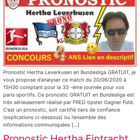
Pronostic Hertha Leverkusen en Bundesliga GRATUIT, je
vous propose d’analyser ce match du 20/06/2020 à
15H30 comptant pour la 33 -ème journée pour vos
paris sportifs. Ce pronostic GRATUIT en Bundesliga est
très sérieusement réalisé par FRED tipster Gagner Futé.
C’est un pronostic, soit certifié tiers de confiance
(explications ci-dessous) ou l’ensemble des
informations communiquées […]
Pronostic Hertha Eintracht