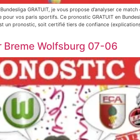
Bundesliga GRATUIT, je vous propose d’analyser ce matc
 pour vos paris sportifs. Ce pronostic GRATUIT en Bundesli
t un pronostic, soit certifié tiers de confiance (explicatio
r Breme Wolfsburg 07-06