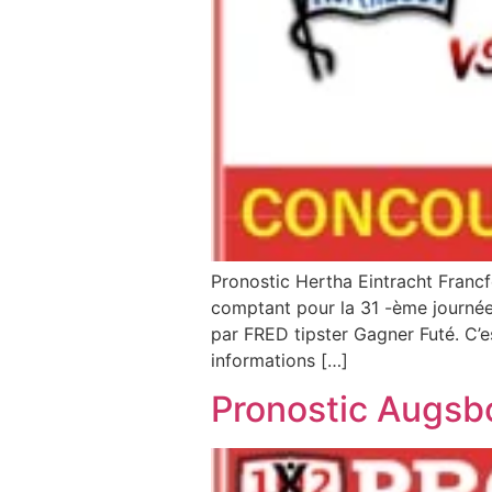
Pronostic Hertha Eintracht Franc
comptant pour la 31 -ème journée
par FRED tipster Gagner Futé. C’es
informations […]
Pronostic Augsb