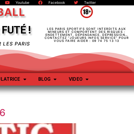
Youtube
Facebook
Twitter
BALL
FUTÉ !
LES PARIS SPORTIFS SONT INTERDITS AUX
MINEURS ET COMPORTENT DES RISQUES :
ENDETTEMENT, DÉPENDANCE, DÉPRESSION…
CONTACTEZ “JOUEURS INFOS SERVICE” POUR
VOUS FAIRE AIDER : 09 74 75 13 13
R LES PARIS
LATRICE
BLOG
VIDEO
06