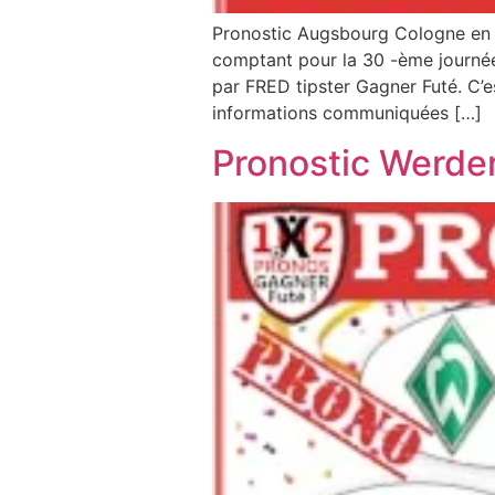
Pronostic Augsbourg Cologne en 
comptant pour la 30 -ème journée
par FRED tipster Gagner Futé. C’es
informations communiquées […]
Pronostic Werde