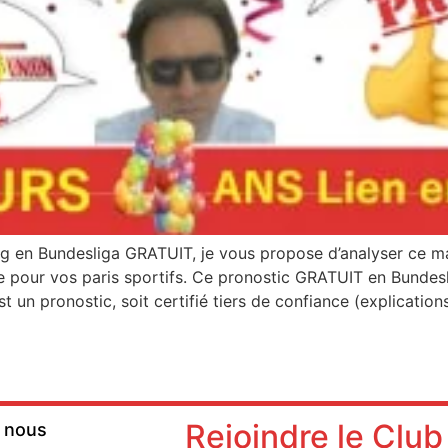
g en Bundesliga GRATUIT, je vous propose d’analyser ce 
 pour vos paris sportifs. Ce pronostic GRATUIT en Bundesli
t un pronostic, soit certifié tiers de confiance (explicatio
Rejoindre le Club
 nous