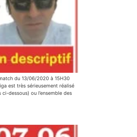
e match du 13/06/2020 à 15H30
ga est très sérieusement réalisé
ns ci-dessous) ou l’ensemble des