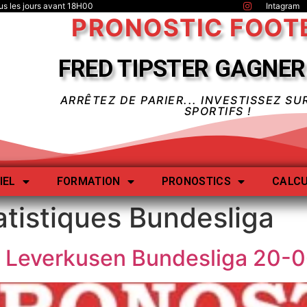
us les jours avant 18H00
Intagram
PRONOSTIC FOOT
FRED TIPSTER GAGNER 
ARRÊTEZ DE PARIER... INVESTISSEZ SU
SPORTIFS !
IEL
FORMATION
PRONOSTICS
CALCU
atistiques Bundesliga
a Leverkusen Bundesliga 20-