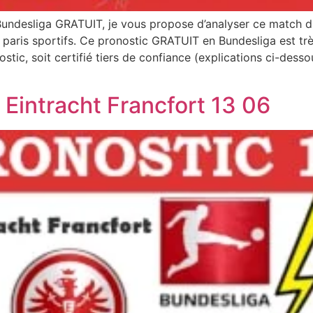
Bundesliga GRATUIT, je vous propose d’analyser ce match
 paris sportifs. Ce pronostic GRATUIT en Bundesliga est tr
ostic, soit certifié tiers de confiance (explications ci-dess
 Eintracht Francfort 13 06