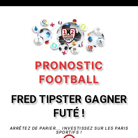
PRONOSTIC
FOOTBALL
FRED TIPSTER GAGNER
FUTÉ !
ARRÊTEZ DE PARIER... INVESTISSEZ SUR LES PARIS
SPORTIFS !