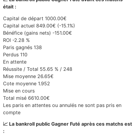
était :
Capital de départ 1000.00€
Capital actuel 849.00€ (-15.1%)
Bénéfice (gains nets) -151.00€
ROI -2.28 %
Paris gagnés 138
Perdus 110
En attente
Réussite / Total 55.65 % / 248
Mise moyenne 26.65€
Cote moyenne 1.952
Mise en cours
Total misé 6610.00€
Les paris en attentes ou annulés ne sont pas pris en
compte
📈 La bankroll public Gagner Futé après ces matchs est
: