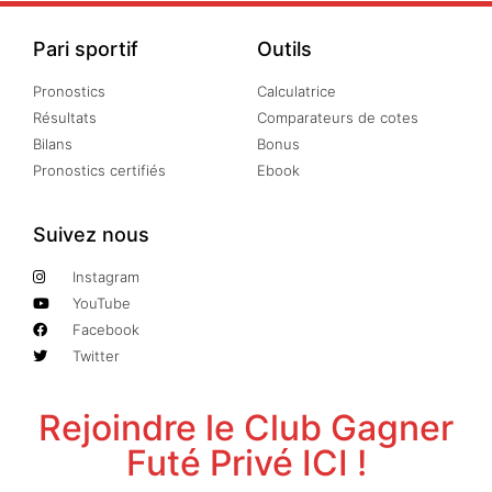
Pari sportif
Outils
Pronostics
Calculatrice
Résultats
Comparateurs de cotes
Bilans
Bonus
Pronostics certifiés
Ebook
Suivez nous
Instagram
YouTube
Facebook
Twitter
Rejoindre le Club Gagner
Futé Privé ICI !