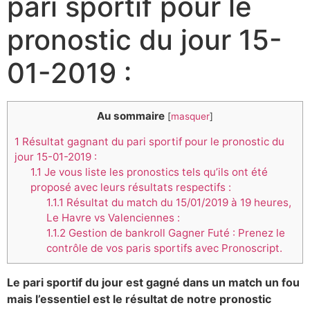
pari sportif pour le
pronostic du jour 15-
01-2019 :
Au sommaire
[
masquer
]
1
Résultat gagnant du pari sportif pour le pronostic du
jour 15-01-2019 :
1.1
Je vous liste les pronostics tels qu’ils ont été
proposé avec leurs résultats respectifs :
1.1.1
Résultat du match du 15/01/2019 à 19 heures,
Le Havre vs Valenciennes :
1.1.2
Gestion de bankroll Gagner Futé : Prenez le
contrôle de vos paris sportifs avec Pronoscript.
Le pari sportif du jour est gagné dans un match un fou
mais l’essentiel est le résultat de notre pronostic