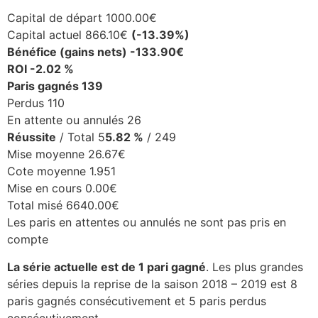
Capital de départ 1000.00€
Capital actuel 866.10€
(-13.39%)
Bénéfice (gains nets) -133.90€
ROI -2.02 %
Paris gagnés 139
Perdus 110
En attente ou annulés 26
Réussite
/ Total 5
5.82 %
/ 249
Mise moyenne 26.67€
Cote moyenne 1.951
Mise en cours 0.00€
Total misé 6640.00€
Les paris en attentes ou annulés ne sont pas pris en
compte
La série actuelle est de 1 pari gagné
. Les plus grandes
séries depuis la reprise de la saison 2018 – 2019 est 8
paris gagnés consécutivement et 5 paris perdus
consécutivement.