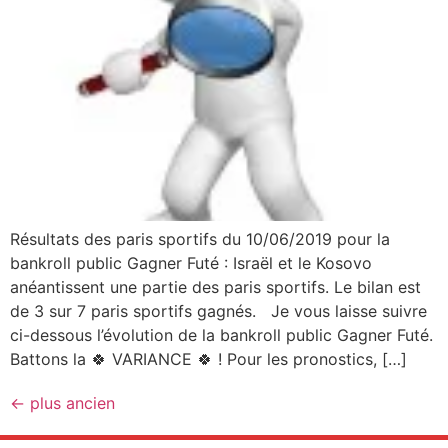
Résultats des paris sportifs du 10/06/2019 pour la
bankroll public Gagner Futé : Israël et le Kosovo
anéantissent une partie des paris sportifs. Le bilan est
de 3 sur 7 paris sportifs gagnés. Je vous laisse suivre
ci-dessous l’évolution de la bankroll public Gagner Futé.
Battons la 🍀 VARIANCE 🍀 ! Pour les pronostics, […]
←
plus ancien