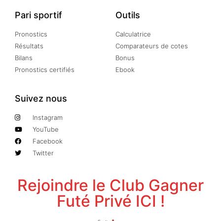
Pari sportif
Outils
Pronostics
Calculatrice
Résultats
Comparateurs de cotes
Bilans
Bonus
Pronostics certifiés
Ebook
Suivez nous
Instagram
YouTube
Facebook
Twitter
Rejoindre le Club Gagner
Futé Privé ICI !