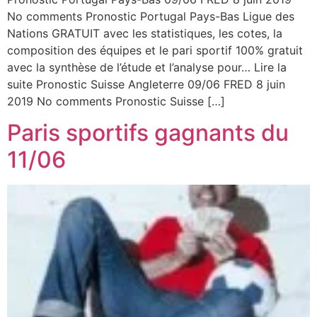
No comments Pronostic Portugal Pays-Bas Ligue des
Nations GRATUIT avec les statistiques, les cotes, la
composition des équipes et le pari sportif 100% gratuit
avec la synthèse de l’étude et l’analyse pour… Lire la
suite Pronostic Suisse Angleterre 09/06 FRED 8 juin
2019 No comments Pronostic Suisse […]
Paris sportifs gagnants du
11/06