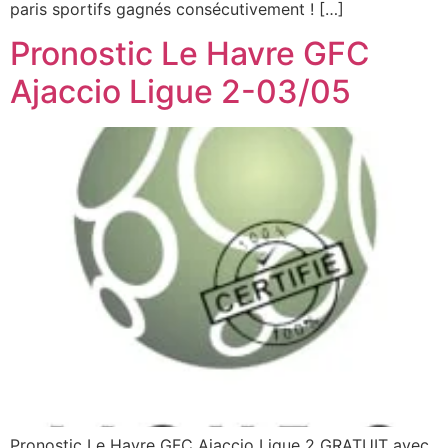
paris sportifs gagnés consécutivement ! […]
Pronostic Le Havre GFC
Ajaccio Ligue 2-03/05
Pronostic Le Havre GFC Ajaccio Ligue 2 GRATUIT avec