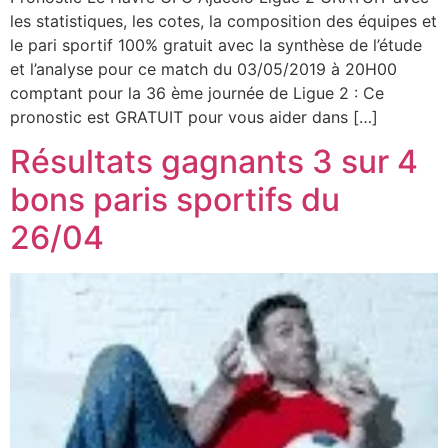
les statistiques, les cotes, la composition des équipes et
le pari sportif 100% gratuit avec la synthèse de l’étude
et l’analyse pour ce match du 03/05/2019 à 20H00
comptant pour la 36 ème journée de Ligue 2 : Ce
pronostic est GRATUIT pour vous aider dans […]
Résultats gagnants 3 sur 4
bons paris sportifs du
26/04