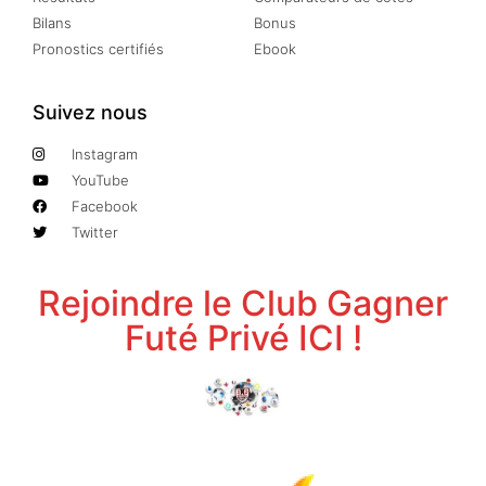
Bilans
Bonus
Pronostics certifiés
Ebook
Suivez nous
Instagram
YouTube
Facebook
Twitter
Rejoindre le Club Gagner
Futé Privé ICI !