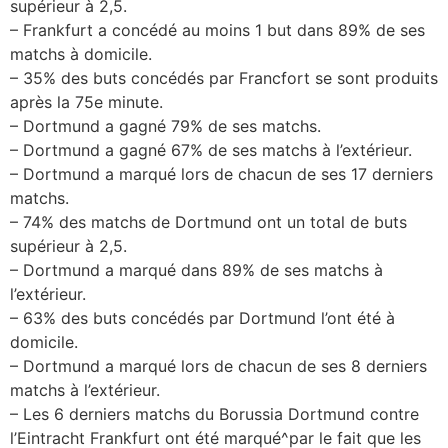
supérieur à 2,5.
– Frankfurt a concédé au moins 1 but dans 89% de ses
matchs à domicile.
– 35% des buts concédés par Francfort se sont produits
après la 75e minute.
– Dortmund a gagné 79% de ses matchs.
– Dortmund a gagné 67% de ses matchs à l’extérieur.
– Dortmund a marqué lors de chacun de ses 17 derniers
matchs.
– 74% des matchs de Dortmund ont un total de buts
supérieur à 2,5.
– Dortmund a marqué dans 89% de ses matchs à
l’extérieur.
– 63% des buts concédés par Dortmund l’ont été à
domicile.
– Dortmund a marqué lors de chacun de ses 8 derniers
matchs à l’extérieur.
– Les 6 derniers matchs du Borussia Dortmund contre
l’Eintracht Frankfurt ont été marqué^par le fait que les