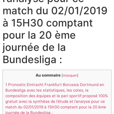
match du 02/01/2019
à 15H30 comptant
pour la 20 ème
journée de la
Bundesliga :
Au sommaire
[
masquer
]
1
Pronostic Eintracht Frankfurt Borussia Dortmund en
Bundesliga avec les statistiques, les cotes, la
composition des équipes et le pari sportif proposé 100%
gratuit avec la synthèse de l’étude et l’analyse pour ce
match du 02/01/2019 à 15H30 comptant pour la 20 ème
journée de la Bundesliga :