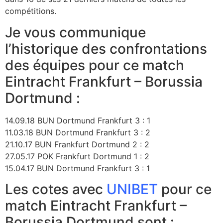
compétitions.
Je vous communique
l’historique des confrontations
des équipes pour ce match
Eintracht Frankfurt – Borussia
Dortmund :
14.09.18 BUN Dortmund Frankfurt 3 : 1
11.03.18 BUN Dortmund Frankfurt 3 : 2
21.10.17 BUN Frankfurt Dortmund 2 : 2
27.05.17 POK Frankfurt Dortmund 1 : 2
15.04.17 BUN Dortmund Frankfurt 3 : 1
Les cotes avec
UNIBET
pour ce
match Eintracht Frankfurt –
Borussia Dortmund sont :