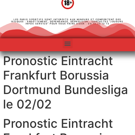
LES PARIS SPORTIFS SONT INTERDITS AUX MINEURS ET COMPORTENT DES
RISQUES : ENDETTEMENT, DÉPENDANCE, DÉPRESSION… CONTACTEZ “JOUEURS
INFOS SERVICE” POUR VOUS FAIRE AIDER : 09 74 75 13 13
Pronostic Eintracht
Frankfurt Borussia
Dortmund Bundesliga
le 02/02
Pronostic Eintracht