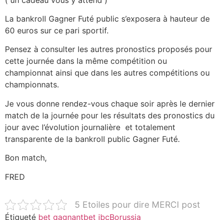
La bankroll Gagner Futé public s’exposera à hauteur de
60 euros sur ce pari sportif.
Pensez à consulter les autres pronostics proposés pour
cette journée dans la même compétition ou
championnat ainsi que dans les autres compétitions ou
championnats.
Je vous donne rendez-vous chaque soir après le dernier
match de la journée pour les résultats des pronostics du
jour avec l’évolution journalière et totalement
transparente de la bankroll public Gagner Futé.
Bon match,
FRED
5 Etoiles pour dire MERCI post
Étiqueté
bet gagnant
bet ibc
Borussia