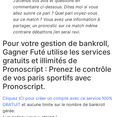
J’attends vos avis et questions en
commentaire ci-dessous. Dites moi si vous
allez suivre ce pari ? Quel pari voyez-vous
sur ce match ? Vous avez une information à
partager, un pronostic sur ce match même
contraire débattons j’en serai ravi.
Pour votre gestion de bankroll,
Gagner Futé utilise les services
gratuits et illimités de
Pronoscript : Prenez le contrôle
de vos paris sportifs avec
Pronoscript.
Cliquez ICI pour créer un compte avec ce service 100%
GRATUIT
et aucune limite sur le nombre de bankroll
gérée.
( un cadeau vous y attend )