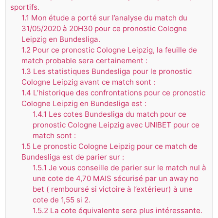
sportifs.
1.1
Mon étude a porté sur l’analyse du match du
31/05/2020 à 20H30 pour ce pronostic Cologne
Leipzig en Bundesliga.
1.2
Pour ce pronostic Cologne Leipzig, la feuille de
match probable sera certainement :
1.3
Les statistiques Bundesliga pour le pronostic
Cologne Leipzig avant ce match sont :
1.4
L’historique des confrontations pour ce pronostic
Cologne Leipzig en Bundesliga est :
1.4.1
Les cotes Bundesliga du match pour ce
pronostic Cologne Leipzig avec UNIBET pour ce
match sont :
1.5
Le pronostic Cologne Leipzig pour ce match de
Bundesliga est de parier sur :
1.5.1
Je vous conseille de parier sur le match nul à
une cote de 4,70 MAIS sécurisé par un away no
bet ( remboursé si victoire à l’extérieur) à une
cote de 1,55 si 2.
1.5.2
La cote équivalente sera plus intéressante.