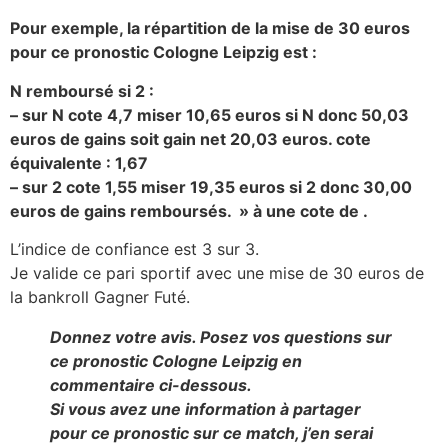
Pour exemple, la répartition de la mise de 30 euros
pour ce pronostic Cologne Leipzig est :
N remboursé si 2 :
– sur N cote 4,7 miser 10,65 euros si N donc 50,03
euros de gains soit gain net 20,03 euros. cote
équivalente : 1,67
– sur 2 cote 1,55 miser 19,35 euros si 2 donc 30,00
euros de gains remboursés. » à une cote de .
L’indice de confiance est 3 sur 3.
Je valide ce pari sportif avec une mise de 30 euros de
la bankroll Gagner Futé.
Donnez votre avis. Posez vos questions sur
ce pronostic Cologne Leipzig en
commentaire ci-dessous.
Si vous avez une information à partager
pour ce pronostic sur ce match, j’en serai