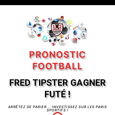
PRONOSTIC
FOOTBALL
FRED TIPSTER GAGNER
FUTÉ !
ARRÊTEZ DE PARIER... INVESTISSEZ SUR LES PARIS
SPORTIFS !