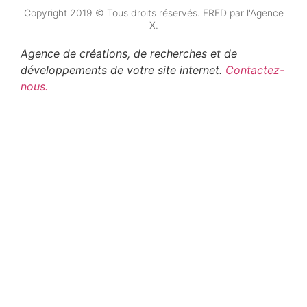
Copyright 2019 © Tous droits réservés. FRED par l'Agence
X.
Agence de créations, de recherches et de
développements de votre site internet.
Contactez-
nous.