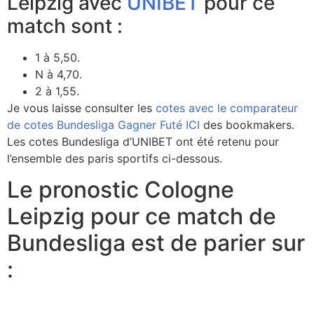
Leipzig avec
UNIBET
pour ce
match sont :
1 à 5,50.
N à 4,70.
2 à 1,55.
Je vous laisse consulter les
cotes avec le comparateur
de cotes Bundesliga Gagner Futé ICI
des bookmakers.
Les cotes Bundesliga d’UNIBET ont été retenu pour
l’ensemble des paris sportifs ci-dessous.
Le pronostic Cologne
Leipzig pour ce match de
Bundesliga est de parier sur
: