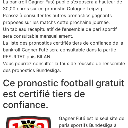
La bankroll Gagner Futé public s’exposera à hauteur de
30,00 euros sur ce pronostic Cologne Leipzig.
Pensez à consulter les autres pronostics gagnants
proposés sur les matchs cette prochaine journée.
Un tableau récapitulatif de l’ensemble de pari sportif
sera consultable mensuellement.
La liste des pronostics certifiés tiers de confiance de la
bankroll Gagner Futé sera consultable dans la partie
RESULTAT puis BILAN.
Vous pourrez consulter la taux de réussite de l’ensemble
des pronostics Bundesliga.
Ce pronostic football gratuit
est certifié tiers de
confiance.
Gagner Futé est le seul site de
paris sportifs Bundesliga à