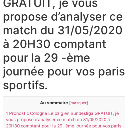
GRATUIT, je vous
propose d’analyser ce
match du 31/05/2020
à 20H30 comptant
pour la 29 -ème
journée pour vos paris
sportifs.
Au sommaire
[
masquer
]
1
Pronostic Cologne Leipzig en Bundesliga GRATUIT, je
vous propose d’analyser ce match du 31/05/2020 à
20H30 comptant pour la 29 -ème journée pour vos paris