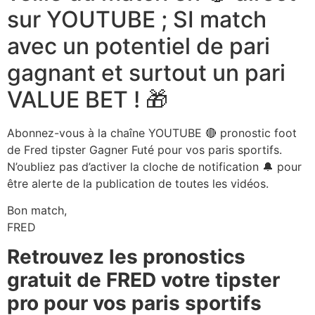
sur YOUTUBE ; SI match
avec un potentiel de pari
gagnant et surtout un pari
VALUE BET ! 🎁
Abonnez-vous à la chaîne YOUTUBE 🔴 pronostic foot
de Fred tipster Gagner Futé pour vos paris sportifs.
N’oubliez pas d’activer la cloche de notification 🔔 pour
être alerte de la publication de toutes les vidéos.
Bon match,
FRED
Retrouvez les pronostics
gratuit de FRED votre tipster
pro pour vos paris sportifs