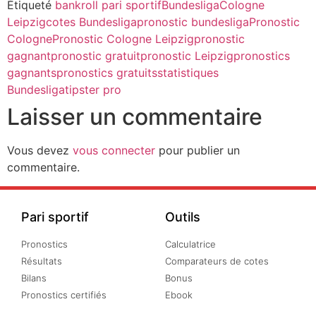
Étiqueté
bankroll pari sportif
Bundesliga
Cologne
Leipzig
cotes Bundesliga
pronostic bundesliga
Pronostic
Cologne
Pronostic Cologne Leipzig
pronostic
gagnant
pronostic gratuit
pronostic Leipzig
pronostics
gagnants
pronostics gratuits
statistiques
Bundesliga
tipster pro
Laisser un commentaire
Vous devez
vous connecter
pour publier un
commentaire.
Pari sportif
Outils
Pronostics
Calculatrice
Résultats
Comparateurs de cotes
Bilans
Bonus
Pronostics certifiés
Ebook