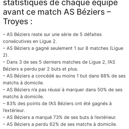
statistiques de chaque équipe
avant ce match AS Béziers –
Troyes :
– AS Béziers reste sur une série de 5 défaites
consécutives en Ligue 2.
– AS Béziers a gagné seulement 1 sur 8 matches (Ligue
2).
– Dans 3 de ses 5 derniers matches de Ligue 2, l’AS
Béziers a perdu par 2 buts et plus.
– AS Béziers a concédé au moins 1 but dans 88% de ses
matchs à domicile.
– AS Béziers n’a pas réussi à marquer dans 50% de ses
matchs à domicile.
– 83% des points de l’AS Béziers ont été gagnés à
l’extérieur.
– AS Béziers a marqué 73% de ses buts à l’extérieur.
– AS Béziers a perdu 62% de ses matchs à domicile.