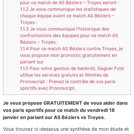
pour ce match de AS Béziers – Troyes seront :
1.1.2
Je vous communique les statistiques de
chaque équipe avant ce match AS Béziers –
Troyes :
1.1.3
Je vous communique l’historique des
confrontations des équipes pour ce match AS
Béziers – Troyes :
1.1.4
Pour ce match AS Béziers contre Troyes, je
vous propose mon pronostic gratuitement en
pariant sur
1.1.5
Pour votre gestion de bankroll, Gagner Futé
utilise les services gratuits et illimités de
Pronoscript : Prenez le contrôle de vos paris
sportifs avec Pronoscript.
Je vous propose GRATUITEMENT de vous aider dans
vos paris sportifs pour ce match du vendredi 18
janvier en pariant sur AS Béziers vs Troyes.
Vous trouvez ci-dessous une synthèse de mon étude et