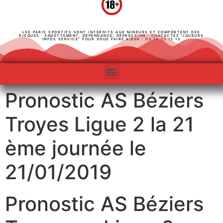
LES PARIS SPORTIFS SONT INTERDITS AUX MINEURS ET COMPORTENT DES
RISQUES : ENDETTEMENT, DÉPENDANCE, DÉPRESSION… CONTACTEZ “JOUEURS
INFOS SERVICE” POUR VOUS FAIRE AIDER : 09 74 75 13 13
Pronostic AS Béziers
Troyes Ligue 2 la 21
ème journée le
21/01/2019
Pronostic AS Béziers