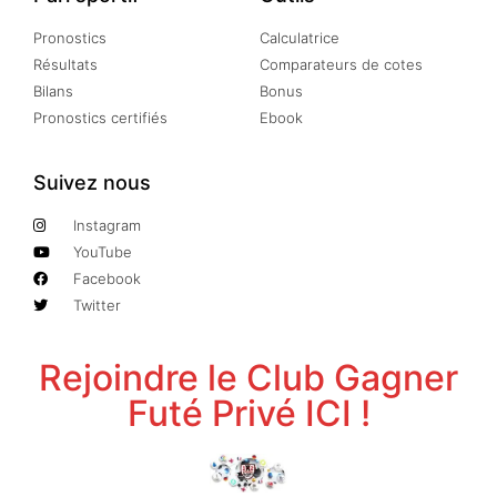
Pronostics
Calculatrice
Résultats
Comparateurs de cotes
Bilans
Bonus
Pronostics certifiés
Ebook
Suivez nous
Instagram
YouTube
Facebook
Twitter
Rejoindre le Club Gagner
Futé Privé ICI !