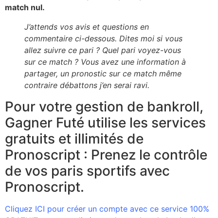
match nul.
J’attends vos avis et questions en
commentaire ci-dessous. Dites moi si vous
allez suivre ce pari ? Quel pari voyez-vous
sur ce match ? Vous avez une information à
partager, un pronostic sur ce match même
contraire débattons j’en serai ravi.
Pour votre gestion de bankroll,
Gagner Futé utilise les services
gratuits et illimités de
Pronoscript : Prenez le contrôle
de vos paris sportifs avec
Pronoscript.
Cliquez ICI pour créer un compte avec ce service 100%