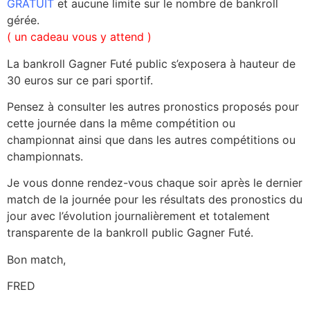
GRATUIT
et aucune limite sur le nombre de bankroll
gérée.
( un cadeau vous y attend )
La bankroll Gagner Futé public s’exposera à hauteur de
30 euros sur ce pari sportif.
Pensez à consulter les autres pronostics proposés pour
cette journée dans la même compétition ou
championnat ainsi que dans les autres compétitions ou
championnats.
Je vous donne rendez-vous chaque soir après le dernier
match de la journée pour les résultats des pronostics du
jour avec l’évolution journalièrement et totalement
transparente de la bankroll public Gagner Futé.
Bon match,
FRED