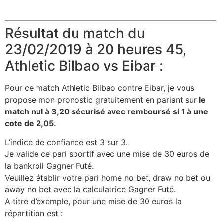
Résultat du match du
23/02/2019 à 20 heures 45,
Athletic Bilbao vs Eibar :
Pour ce match Athletic Bilbao contre Eibar, je vous
propose mon pronostic gratuitement en pariant sur
le
match nul à 3,20 sécurisé avec remboursé si 1 à une
cote de 2,05.
L’indice de confiance est 3 sur 3.
Je valide ce pari sportif avec une mise de 30 euros de
la bankroll Gagner Futé.
Veuillez établir votre pari home no bet, draw no bet ou
away no bet avec la calculatrice Gagner Futé.
A titre d’exemple, pour une mise de 30 euros la
répartition est :