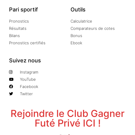
Pari sportif
Outils
Pronostics
Calculatrice
Résultats
Comparateurs de cotes
Bilans
Bonus
Pronostics certifiés
Ebook
Suivez nous
Instagram
YouTube
Facebook
Twitter
Rejoindre le Club Gagner
Futé Privé ICI !