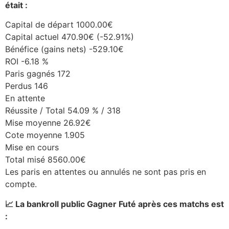
était :
Capital de départ 1000.00€
Capital actuel 470.90€ (-52.91%)
Bénéfice (gains nets) -529.10€
ROI -6.18 %
Paris gagnés 172
Perdus 146
En attente
Réussite / Total 54.09 % / 318
Mise moyenne 26.92€
Cote moyenne 1.905
Mise en cours
Total misé 8560.00€
Les paris en attentes ou annulés ne sont pas pris en
compte.
📈 La bankroll public Gagner Futé après ces matchs est
: