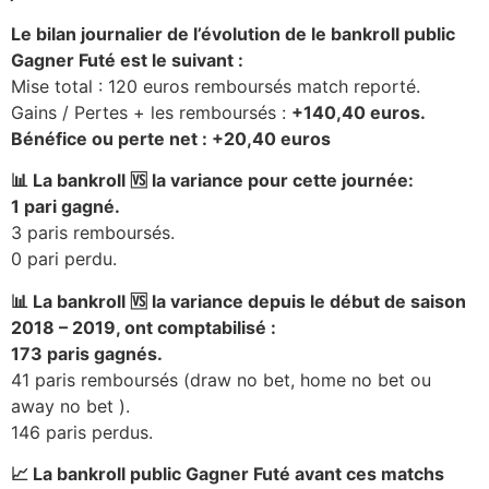
Le bilan journalier de l’évolution de le bankroll public
Gagner Futé est le suivant :
Mise total : 120 euros remboursés match reporté.
Gains / Pertes + les remboursés :
+140,40 euros.
Bénéfice ou perte net : +20,40 euros
📊 La bankroll 🆚 la variance pour cette journée:
1 pari gagné.
3 paris remboursés.
0 pari perdu.
📊 La bankroll 🆚 la variance depuis le début de saison
2018 – 2019, ont comptabilisé :
173 paris gagnés.
41 paris remboursés (draw no bet, home no bet ou
away no bet ).
146 paris perdus.
📈 La bankroll public Gagner Futé avant ces matchs