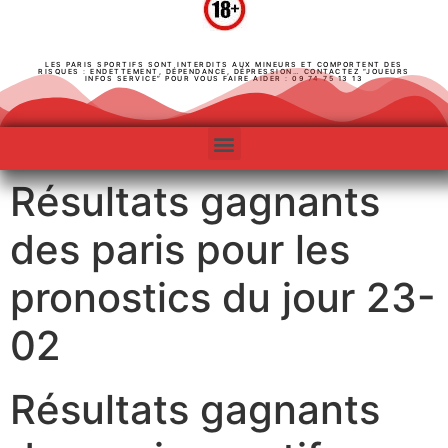
LES PARIS SPORTIFS SONT INTERDITS AUX MINEURS ET COMPORTENT DES
RISQUES : ENDETTEMENT, DÉPENDANCE, DÉPRESSION… CONTACTEZ “JOUEURS
INFOS SERVICE” POUR VOUS FAIRE AIDER : 09 74 75 13 13
Résultats gagnants
des paris pour les
pronostics du jour 23-
02
Résultats gagnants