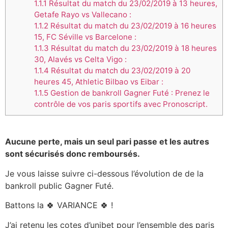
1.1.1
Résultat du match du 23/02/2019 à 13 heures,
Getafe Rayo vs Vallecano :
1.1.2
Résultat du match du 23/02/2019 à 16 heures
15, FC Séville vs Barcelone :
1.1.3
Résultat du match du 23/02/2019 à 18 heures
30, Alavés vs Celta Vigo :
1.1.4
Résultat du match du 23/02/2019 à 20
heures 45, Athletic Bilbao vs Eibar :
1.1.5
Gestion de bankroll Gagner Futé : Prenez le
contrôle de vos paris sportifs avec Pronoscript.
Aucune perte, mais un seul pari passe et les autres
sont sécurisés donc remboursés.
Je vous laisse suivre ci-dessous l’évolution de de la
bankroll public Gagner Futé.
Battons la 🍀 VARIANCE 🍀 !
J’ai retenu les cotes d’unibet pour l’ensemble des paris