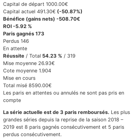
Capital de départ 1000.00€
Capital actuel 491.30€
(-50.87%)
Bénéfice (gains nets) -508.70€
ROI -5.92 %
Paris gagnés 173
Perdus 146
En attente
Réussite
/ Total
54.23 %
/ 319
Mise moyenne 26.93€
Cote moyenne 1.904
Mise en cours
Total misé 8590.00€
Les paris en attentes ou annulés ne sont pas pris en
compte
La série actuelle est de 3 paris remboursés.
Les plus
grandes séries depuis la reprise de la saison 2018 –
2019 est 8 paris gagnés consécutivement et 5 paris
perdus consécutivement.