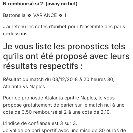
N remboursé si 2. (away no bet)
Battons la 🍀 VARIANCE 🍀 !
J’ai retenu les cotes d’unibet pour l’ensemble des paris
ci-dessous.
Je vous liste les pronostics tels
qu’ils ont été proposé avec leurs
résultats respectifs :
Résultat du match du 03/12/2018 à 20 heures 30,
Atalanta vs Naples :
Pour ce pronostic Atalanta cpntre Naples, je vous
propose gratuitement de parier sur le match nul à une
cote de 3,50 remboursé si 2 à une cote de 2,10.
L’indice de confiance est 3 sur 3.
Je valide ce pari sportif avec une mise de 30 euros de