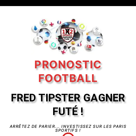
PRONOSTIC
FOOTBALL
FRED TIPSTER GAGNER
FUTÉ !
ARRÊTEZ DE PARIER... INVESTISSEZ SUR LES PARIS
SPORTIFS !