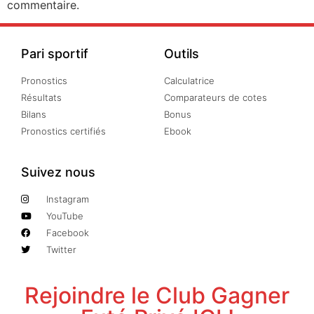
commentaire.
Pari sportif
Outils
Pronostics
Calculatrice
Résultats
Comparateurs de cotes
Bilans
Bonus
Pronostics certifiés
Ebook
Suivez nous
Instagram
YouTube
Facebook
Twitter
Rejoindre le Club Gagner