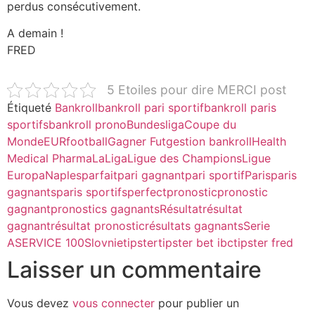
perdus consécutivement.
A demain !
FRED
5 Etoiles pour dire MERCI post
Étiqueté
Bankroll
bankroll pari sportif
bankroll paris
sportifs
bankroll prono
Bundesliga
Coupe du
Monde
EUR
football
Gagner Fut
gestion bankroll
Health
Medical Pharma
LaLiga
Ligue des Champions
Ligue
Europa
Naples
parfait
pari gagnant
pari sportif
Paris
paris
gagnants
paris sportifs
perfect
pronostic
pronostic
gagnant
pronostics gagnants
Résultat
résultat
gagnant
résultat pronostic
résultats gagnants
Serie
A
SERVICE 100
Slovnie
tipster
tipster bet ibc
tipster fred
Laisser un commentaire
Vous devez
vous connecter
pour publier un