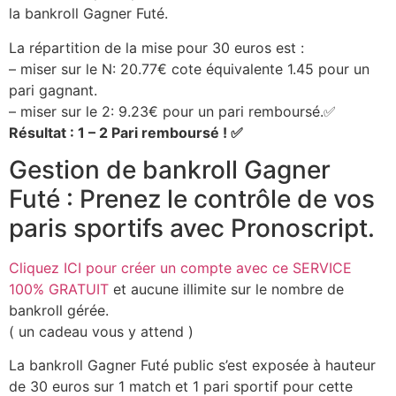
la bankroll Gagner Futé.
La répartition de la mise pour 30 euros est :
– miser sur le N: 20.77€ cote équivalente 1.45 pour un
pari gagnant.
– miser sur le 2: 9.23€ pour un pari remboursé.✅
Résultat : 1 – 2 Pari remboursé ! ✅
Gestion de bankroll Gagner
Futé : Prenez le contrôle de vos
paris sportifs avec Pronoscript.
Cliquez ICI pour créer un compte avec ce SERVICE
100% GRATUIT
et aucune illimite sur le nombre de
bankroll gérée.
( un cadeau vous y attend )
La bankroll Gagner Futé public s’est exposée à hauteur
de 30 euros sur 1 match et 1 pari sportif pour cette