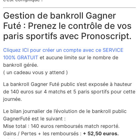
Gestion de bankroll Gagner
Futé : Prenez le contrôle de vos
paris sportifs avec Pronoscript.
Cliquez ICI pour créer un compte avec ce SERVICE
100% GRATUIT
et aucune limite sur le nombre de
bankroll gérée.
( un cadeau vous y attend )
La bankroll Gagner Futé public s’est exposée à hauteur
de 140 euros sur 4 matchs et 5 paris sportifs pour cette
journée.
Le bilan journalier de l’évolution de le bankroll public
GagnerFuté est le suivant :
Mise total : 140 euros remboursés match reporté.
Gains / Pertes + les remboursés :
+ 52,50 euros.