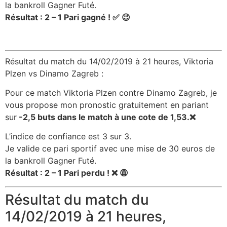
la bankroll Gagner Futé.
Résultat : 2 – 1 Pari gagné ! ✅ 😉
Résultat du match du 14/02/2019 à 21 heures, Viktoria
Plzen vs Dinamo Zagreb :
Pour ce match Viktoria Plzen contre Dinamo Zagreb, je
vous propose mon pronostic gratuitement en pariant
sur
-2,5 buts dans le match à une cote de 1,53.❌
L’indice de confiance est 3 sur 3.
Je valide ce pari sportif avec une mise de 30 euros de
la bankroll Gagner Futé.
Résultat : 2 – 1 Pari perdu ! ❌ 😩
Résultat du match du
14/02/2019 à 21 heures,