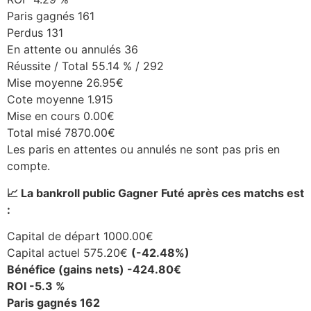
Paris gagnés 161
Perdus 131
En attente ou annulés 36
Réussite / Total 55.14 % / 292
Mise moyenne 26.95€
Cote moyenne 1.915
Mise en cours 0.00€
Total misé 7870.00€
Les paris en attentes ou annulés ne sont pas pris en
compte.
📈 La bankroll public Gagner Futé après ces matchs est
:
Capital de départ 1000.00€
Capital actuel 575.20€
(-42.48%)
Bénéfice (gains nets) -424.80€
ROI -5.3 %
Paris gagnés 162