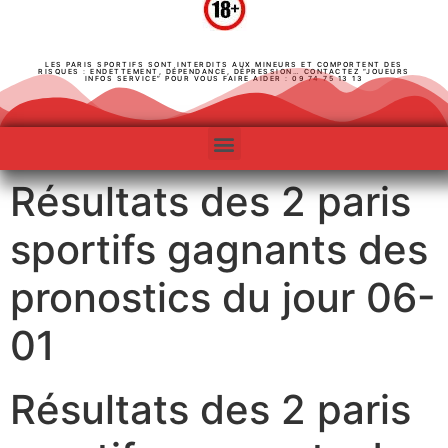
LES PARIS SPORTIFS SONT INTERDITS AUX MINEURS ET COMPORTENT DES
RISQUES : ENDETTEMENT, DÉPENDANCE, DÉPRESSION… CONTACTEZ “JOUEURS
INFOS SERVICE” POUR VOUS FAIRE AIDER : 09 74 75 13 13
Résultats des 2 paris
sportifs gagnants des
pronostics du jour 06-
01
Résultats des 2 paris