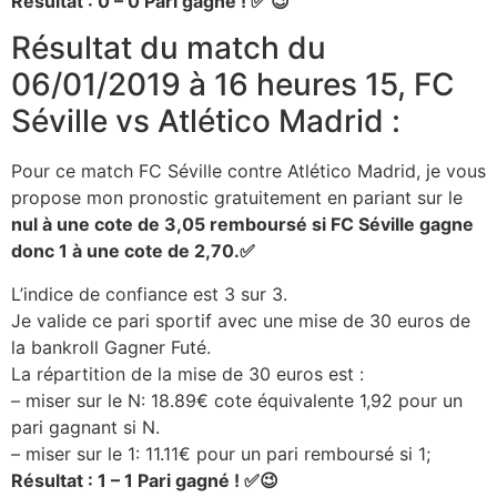
Résultat : 0 – 0 Pari gagné ! ✅ 😉
Résultat du match du
06/01/2019 à 16 heures 15, FC
Séville vs Atlético Madrid :
Pour ce match FC Séville contre Atlético Madrid, je vous
propose mon pronostic gratuitement en pariant sur le
nul à une cote de 3,05 remboursé si FC Séville gagne
donc 1 à une cote de 2,70.✅
L’indice de confiance est 3 sur 3.
Je valide ce pari sportif avec une mise de 30 euros de
la bankroll Gagner Futé.
La répartition de la mise de 30 euros est :
– miser sur le N: 18.89€ cote équivalente 1,92 pour un
pari gagnant si N.
– miser sur le 1: 11.11€ pour un pari remboursé si 1;
Résultat : 1 – 1 Pari gagné ! ✅😉