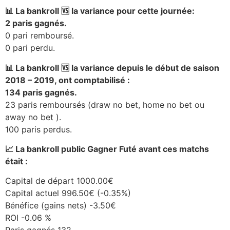
📊 La bankroll 🆚 la variance pour cette journée:
2 paris gagnés.
0 pari remboursé.
0 pari perdu.
📊 La bankroll 🆚 la variance depuis le début de saison
2018 – 2019, ont comptabilisé :
134 paris gagnés.
23 paris remboursés (draw no bet, home no bet ou
away no bet ).
100 paris perdus.
📈 La bankroll public Gagner Futé avant ces matchs
était :
Capital de départ 1000.00€
Capital actuel 996.50€ (-0.35%)
Bénéfice (gains nets) -3.50€
ROI -0.06 %