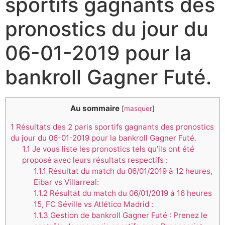
sportifs gagnants des
pronostics du jour du
06-01-2019 pour la
bankroll Gagner Futé.
Au sommaire
[
masquer
]
1
Résultats des 2 paris sportifs gagnants des pronostics
du jour du 06-01-2019 pour la bankroll Gagner Futé.
1.1
Je vous liste les pronostics tels qu’ils ont été
proposé avec leurs résultats respectifs :
1.1.1
Résultat du match du 06/01/2019 à 12 heures,
Eibar vs Villarreal:
1.1.2
Résultat du match du 06/01/2019 à 16 heures
15, FC Séville vs Atlético Madrid :
1.1.3
Gestion de bankroll Gagner Futé : Prenez le