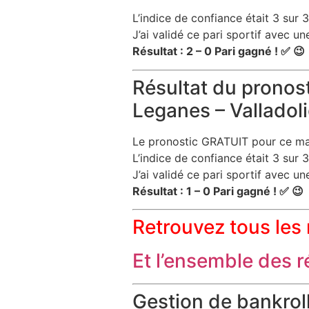
L’indice de confiance était 3 sur 3
J’ai validé ce pari sportif avec u
Résultat : 2 – 0 Pari gagné ! ✅ 😉
Résultat du pronos
Leganes – Valladoli
Le pronostic GRATUIT pour ce mat
L’indice de confiance était 3 sur 3
J’ai validé ce pari sportif avec u
Résultat : 1 – 0 Pari gagné ! ✅ 😉
Retrouvez tous les 
Et l’ensemble des r
Gestion de bankroll