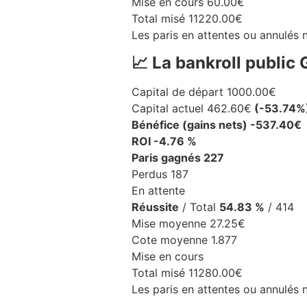
Mise en cours 60.00€
Total misé 11220.00€
Les paris en attentes ou annulés 
📈 La bankroll public
Capital de départ 1000.00€
Capital actuel 462.60€
(-53.74%
Bénéfice (gains nets) -537.40€
ROI -4.76 %
Paris gagnés 227
Perdus 187
En attente
Réussite
/ Total
54.83 %
/ 414
Mise moyenne 27.25€
Cote moyenne 1.877
Mise en cours
Total misé 11280.00€
Les paris en attentes ou annulés 