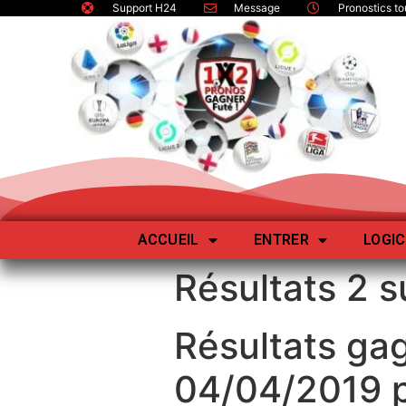
Support H24
Message
Pronostics to
ACCUEIL
ENTRER
LOGIC
Résultats 2 s
Résultats gag
04/04/2019 po