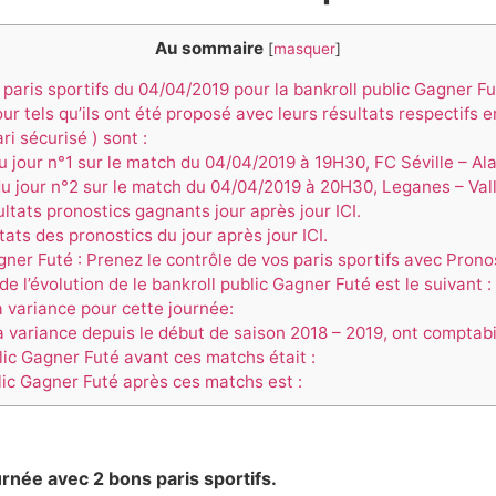
Au sommaire
[
masquer
]
paris sportifs du 04/04/2019 pour la bankroll public Gagner Fu
ur tels qu’ils ont été proposé avec leurs résultats respectifs 
ri sécurisé ) sont :
 jour n°1 sur le match du 04/04/2019 à 19H30, FC Séville – Ala
u jour n°2 sur le match du 04/04/2019 à 20H30, Leganes – Vall
ltats pronostics gagnants jour après jour ICI.
ats des pronostics du jour après jour ICI.
ner Futé : Prenez le contrôle de vos paris sportifs avec Pronos
de l’évolution de le bankroll public Gagner Futé est le suivant :
a variance pour cette journée:
la variance depuis le début de saison 2018 – 2019, ont comptabil
lic Gagner Futé avant ces matchs était :
lic Gagner Futé après ces matchs est :
ournée avec 2 bons paris sportifs.