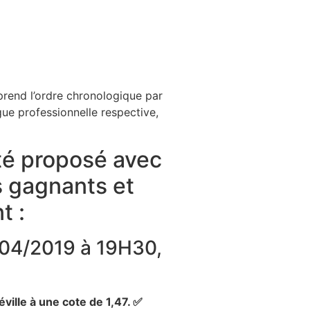
eprend l’ordre chronologique par
igue professionnelle respective,
été proposé avec
is gagnants et
t :
4/04/2019 à 19H30,
éville à une cote de 1,47. ✅