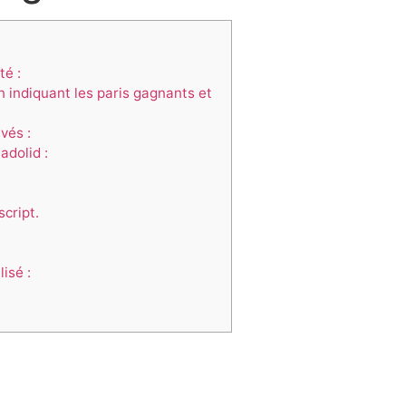
té :
en indiquant les paris gagnants et
vés :
adolid :
cript.
isé :