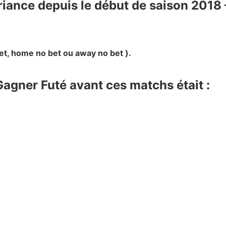
ariance depuis le début de saison 2018 
t, home no bet ou away no bet ).
Gagner Futé avant ces matchs était :