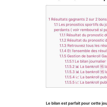
1
Résultats gagnants 2 sur 2 bons 
1.1
Les pronostics sportifs du jo
perdants ( voir remboursé si pa
1.1.1
Résultat du pronostic du
1.1.2
Résultat du pronostic d
1.1.3
Retrouvez tous les résu
1.1.4
Et l’ensemble des résult
1.1.5
Gestion de bankroll Gag
1.1.5.1
Le bilan journalier 
1.1.5.2
📊 La bankroll 🆚 l
1.1.5.3
📊 La bankroll 🆚 
1.1.5.4
📈 La bankroll pub
1.1.5.5
📈 La bankroll pub
Le bilan est parfait pour cette j