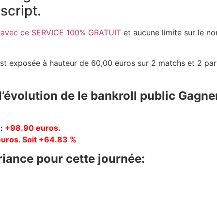
script.
te avec ce SERVICE 100% GRATUIT
et aucune limite sur le n
est exposée à hauteur de 60,00 euros sur 2 matchs et 2 pari
l’évolution de le bankroll public Gagner
 :
+98.90 euros.
uros. Soit +64.83 %
ariance pour cette journée: