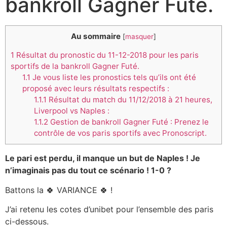
bankroll Gagner Futé.
Au sommaire
[
masquer
]
1
Résultat du pronostic du 11-12-2018 pour les paris
sportifs de la bankroll Gagner Futé.
1.1
Je vous liste les pronostics tels qu’ils ont été
proposé avec leurs résultats respectifs :
1.1.1
Résultat du match du 11/12/2018 à 21 heures,
Liverpool vs Naples :
1.1.2
Gestion de bankroll Gagner Futé : Prenez le
contrôle de vos paris sportifs avec Pronoscript.
Le pari est perdu, il manque un but de Naples ! Je
n’imaginais pas du tout ce scénario ! 1-0 ?
Battons la 🍀 VARIANCE 🍀 !
J’ai retenu les cotes d’unibet pour l’ensemble des paris
ci-dessous.