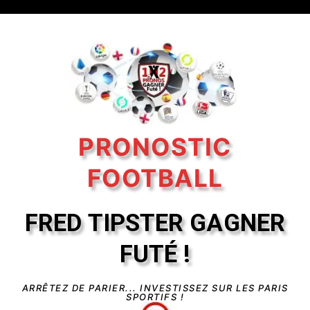
PRONOSTIC
FOOTBALL
FRED TIPSTER GAGNER
FUTÉ !
ARRÊTEZ DE PARIER... INVESTISSEZ SUR LES PARIS
SPORTIFS !