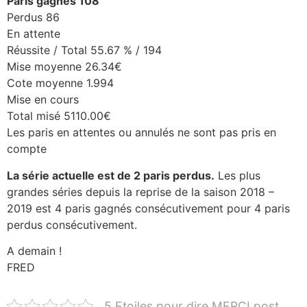
Paris gagnés 108
Perdus 86
En attente
Réussite / Total 55.67 % / 194
Mise moyenne 26.34€
Cote moyenne 1.994
Mise en cours
Total misé 5110.00€
Les paris en attentes ou annulés ne sont pas pris en
compte
La série actuelle est de 2 paris perdus.
Les plus
grandes séries depuis la reprise de la saison 2018 –
2019 est 4 paris gagnés consécutivement pour 4 paris
perdus consécutivement.
A demain !
FRED
5 Etoiles pour dire MERCI post