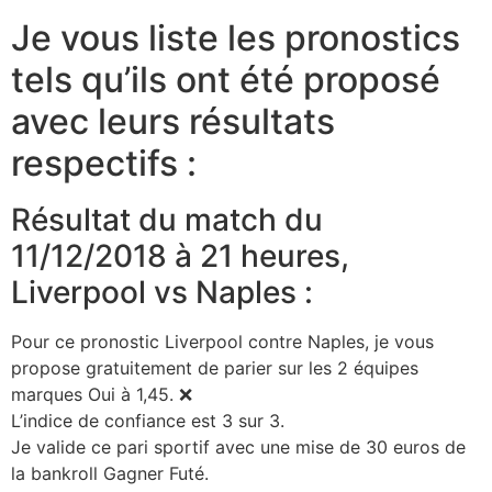
Je vous liste les pronostics
tels qu’ils ont été proposé
avec leurs résultats
respectifs :
Résultat du match du
11/12/2018 à 21 heures,
Liverpool vs Naples :
Pour ce pronostic Liverpool contre Naples, je vous
propose gratuitement de parier sur les 2 équipes
marques Oui à 1,45. ❌
L’indice de confiance est 3 sur 3.
Je valide ce pari sportif avec une mise de 30 euros de
la bankroll Gagner Futé.