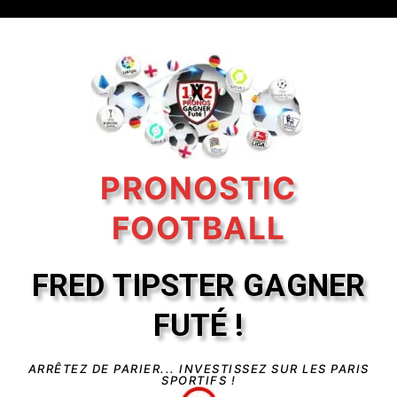
PRONOSTIC
FOOTBALL
FRED TIPSTER GAGNER
FUTÉ !
ARRÊTEZ DE PARIER... INVESTISSEZ SUR LES PARIS
SPORTIFS !