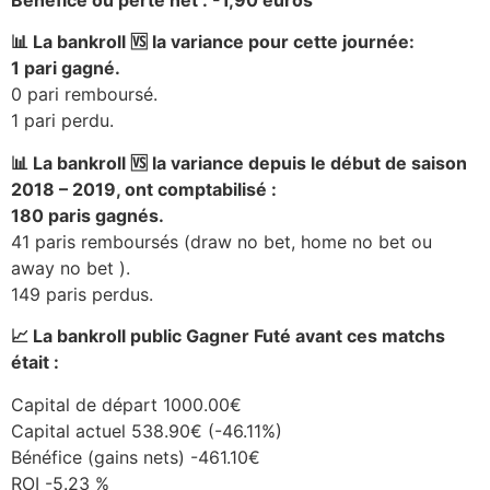
Bénéfice ou perte net : -1,90 euros
📊 La bankroll 🆚 la variance pour cette journée:
1 pari gagné.
0 pari remboursé.
1 pari perdu.
📊 La bankroll 🆚 la variance depuis le début de saison
2018 – 2019, ont comptabilisé :
180 paris gagnés.
41 paris remboursés (draw no bet, home no bet ou
away no bet ).
149 paris perdus.
📈 La bankroll public Gagner Futé avant ces matchs
était :
Capital de départ 1000.00€
Capital actuel 538.90€ (-46.11%)
Bénéfice (gains nets) -461.10€
ROI -5.23 %