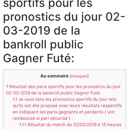
sportifs pour les
pronostics du jour 02-
03-2019 de la
bankroll public
Gagner Futé:
Au sommaire
[
masquer
]
1
Résultat des paris sportifs pour les pronostics du jour
02-03-2019 de la bankroll public Gagner Futé:
1.1
Je vous liste les pronostics sportifs du jour tels
qu’ils ont été proposé avec leurs résultats respectifs
en indiquant les paris gagnants et perdants ( voir
remboursé si pari sécurisé ) :
1.1.1
Résultat du match du 02/03/2019 à 15 heures