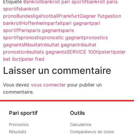
Étiqueté
Bankroll
bankroll pari sportif
bankroll paris
sportifs
bankroll
prono
Bundesliga
football
Frankfurt
Gagner Fut
gestion
bankroll
Hoffenheim
parfait
pari gagnant
pari
sportif
Paris
paris gagnants
paris
sportifs
pronostic
pronostic gagnant
pronostics
gagnants
Résultat
résultat gagnant
résultat
pronostic
résultats gagnants
SERVICE 100
tipster
tipster
bet ibc
tipster fred
Laisser un commentaire
Vous devez
vous connecter
pour publier un
commentaire.
Pari sportif
Outils
Pronostics
Calculatrice
Résultats
Comparateurs de cotes