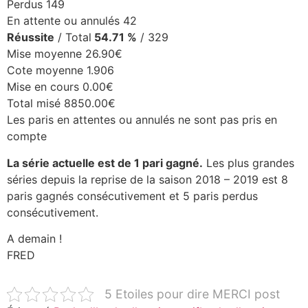
Perdus 149
En attente ou annulés 42
Réussite
/ Total
54.71 %
/ 329
Mise moyenne 26.90€
Cote moyenne 1.906
Mise en cours 0.00€
Total misé 8850.00€
Les paris en attentes ou annulés ne sont pas pris en
compte
La série actuelle est de 1 pari gagné.
Les plus grandes
séries depuis la reprise de la saison 2018 – 2019 est 8
paris gagnés consécutivement et 5 paris perdus
consécutivement.
A demain !
FRED
5 Etoiles pour dire MERCI post