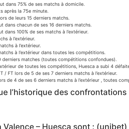
ut dans 75% de ses matchs à domicile.
s après la 75e minute.
lors de leurs 15 derniers matchs.
t dans chacun de ses 16 derniers matchs.
t dans 100% de ses matchs à l’extérieur.
s à l’extérieur.
tchs à l’extérieur.
atchs à l’extérieur dans toutes les compétitions.
 derniers matches (toutes compétitions confondues).
xtérieur de toutes les compétitions, Huesca a subi 4 défait
 / FT lors de 5 de ses 7 derniers matchs à l’extérieur.
rs de 4 de ses 6 derniers matchs à l’extérieur , toutes co
 l’historique des confrontations 
 Valence – Huesca sont : (unibet)