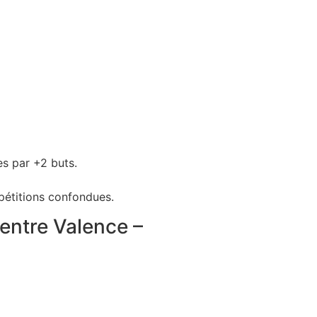
es par +2 buts.
mpétitions confondues.
entre Valence –