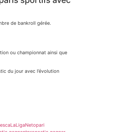
mbre de bankroll gérée.
tion ou championnat ainsi que
ic du jour avec l’évolution
esca
LaLiga
Neto
pari
stic gagnant
pronostic gagner