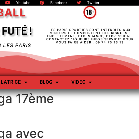
Youtube
Facebook
Twitter
BALL
FUTÉ !
LES PARIS SPORTIFS SONT INTERDITS AUX
MINEURS ET COMPORTENT DES RISQUES :
ENDETTEMENT, DÉPENDANCE, DÉPRESSION…
CONTACTEZ “JOUEURS INFOS SERVICE” POUR
VOUS FAIRE AIDER : 09 74 75 13 13
R LES PARIS
LATRICE
BLOG
VIDEO
iga 17ème
ga avec