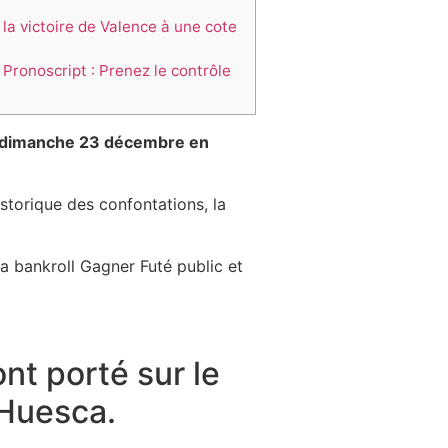
la victoire de Valence à une cote
e Pronoscript : Prenez le contrôle
u dimanche 23 décembre en
storique des confontations, la
a bankroll Gagner Futé public et
nt porté sur le
 Huesca.