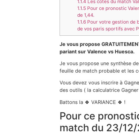
1.1.4
Les cotes du match Val
1.1.5
Pour ce pronostic Valen
de 1,44.
1.1.6
Pour votre gestion de ba
de vos paris sportifs avec P
Je vous propose GRATUITEMENT d
pariant sur Valence vs Huesca.
Je vous propose une synthèse de m
feuille de match probable et les 
Vous devez vous inscrire à Gagne
des outils ( la calculatrice Gagn
Battons la 🍀 VARIANCE 🍀 !
Pour ce pronosti
match du 23/12/