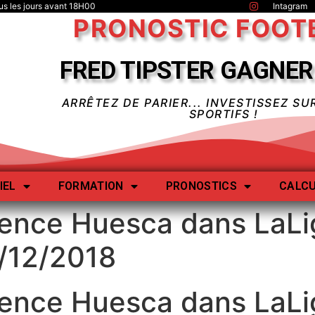
us les jours avant 18H00
Intagram
PRONOSTIC FOOT
FRED TIPSTER GAGNER 
ARRÊTEZ DE PARIER... INVESTISSEZ SU
SPORTIFS !
IEL
FORMATION
PRONOSTICS
CALCU
lence Huesca dans LaL
3/12/2018
lence Huesca dans LaLi