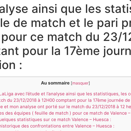
nalyse ainsi que les stati
ille de match et le pari 
 pour ce match du 23/1
nt pour la 17ème journ
ion :
Au sommaire
[
masquer
]
ga avec l’étude et l’analyse ainsi que les statistiques, les cot
ch du 23/12/2018 à 12H00 comptant pour la 17ème journée de l
e et mon analyse ont porté sur le match du 23/12/2018 à 12 h
s des équipes ( feuille de match ) pour ce match de Valence –
lques statistiques sur ce match Valence – Huesca :
istorique des confrontations entre Valence – Huesca :