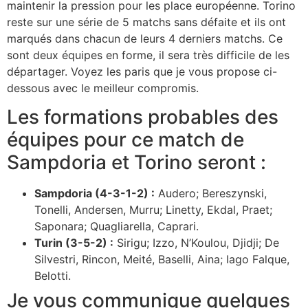
maintenir la pression pour les place européenne. Torino
reste sur une série de 5 matchs sans défaite et ils ont
marqués dans chacun de leurs 4 derniers matchs. Ce
sont deux équipes en forme, il sera très difficile de les
départager. Voyez les paris que je vous propose ci-
dessous avec le meilleur compromis.
Les formations probables des
équipes pour ce match de
Sampdoria et Torino seront :
Sampdoria (4-3-1-2) :
Audero; Bereszynski,
Tonelli, Andersen, Murru; Linetty, Ekdal, Praet;
Saponara; Quagliarella, Caprari.
Turin (3-5-2) :
Sirigu; Izzo, N’Koulou, Djidji; De
Silvestri, Rincon, Meité, Baselli, Aina; Iago Falque,
Belotti.
Je vous communique quelques