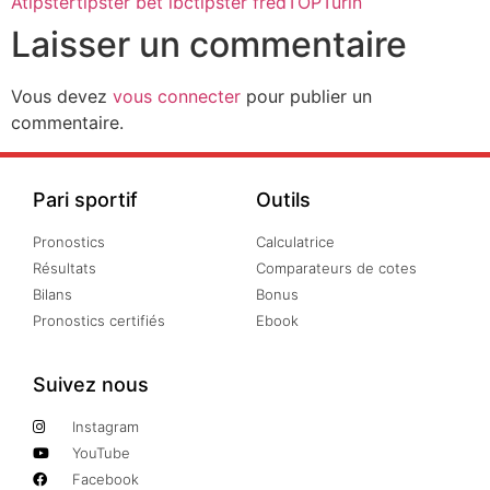
A
tipster
tipster bet ibc
tipster fred
TOP
Turin
Laisser un commentaire
Vous devez
vous connecter
pour publier un
commentaire.
Pari sportif
Outils
Pronostics
Calculatrice
Résultats
Comparateurs de cotes
Bilans
Bonus
Pronostics certifiés
Ebook
Suivez nous
Instagram
YouTube
Facebook