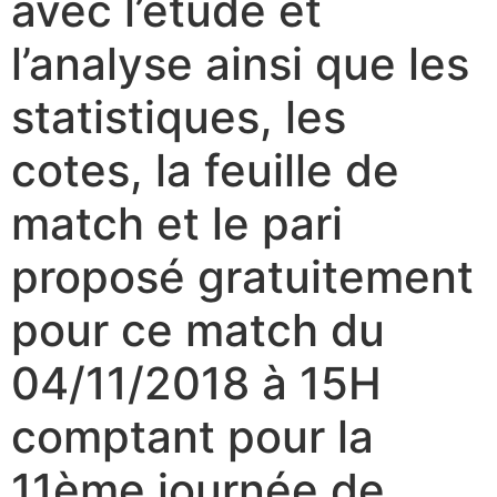
avec l’étude et
l’analyse ainsi que les
statistiques, les
cotes, la feuille de
match et le pari
proposé gratuitement
pour ce match du
04/11/2018 à 15H
comptant pour la
11ème journée de