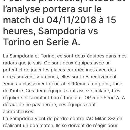
l’analyse portera sur le
match du 04/11/2018 à 15
heures, Sampdoria vs
Torino en Serie A.
La Sampdoria et Torino, ce sont deux équipes dans mes
radars que je suis. Ce sont deux équipes avec un
potentiel de jouer les places européennes avec des
cotes souvent soutenues, elles sont respectivement
7ème au classement général et 10ème à un point, l’une
de l’autre. Ces deux équipes sont assez similaire, très
régulière et semblant barré face au TOP 5 de Serie A. A
défaut de ne pas perdre, ces équipes sont
accrocheuses.
La Sampdoria vient de perdre contre l’AC Milan 3-2 en
réalisant un bon match. Ils se doivent de réagir pour