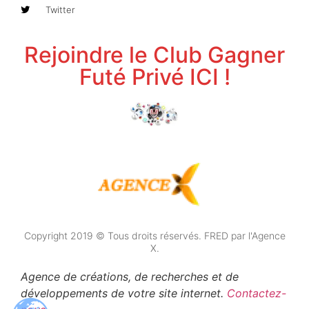
Twitter
Rejoindre le Club Gagner
Futé Privé ICI !
Copyright 2019 © Tous droits réservés. FRED par l'Agence
X.
Agence de créations, de recherches et de
développements de votre site internet.
Contactez-