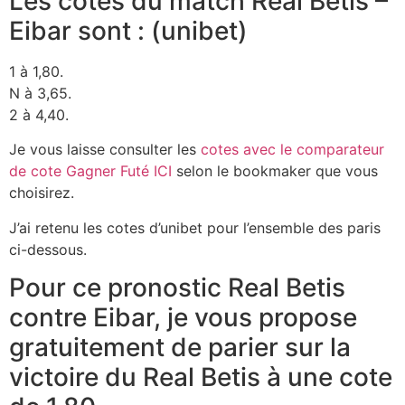
Les cotes du match Real Betis –
Eibar sont : (unibet)
1 à 1,80.
N à 3,65.
2 à 4,40.
Je vous laisse consulter les
cotes avec le comparateur
de cote Gagner Futé ICI
selon le bookmaker que vous
choisirez.
J’ai retenu les cotes d’unibet pour l’ensemble des paris
ci-dessous.
Pour ce pronostic Real Betis
contre Eibar, je vous propose
gratuitement de parier sur la
victoire du Real Betis à une cote