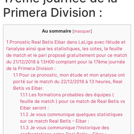
Primera Division :
Au sommaire
[
masquer
]
1
Pronostic Real Betis Eibar dans LaLiga avec l’étude et
l’analyse ainsi que les statistiques, les cotes, la feuille
de match et le pari proposé gratuitement pour ce match
du 21/12/2018 à 13H00 comptant pour la 17ème journée
de la Primera Division :
1.1
Pour ce pronostic, mon étude et mon analyse ont
porté sur le match du 22/12/2018 à 13 heures, Real
Betis vs Eibar.
1.1.1
Les formations probables des équipes (
feuille de match ) pour ce match de Real Betis vs
Eibar seront :
1.1.2
Je vous communique quelques statistiques
sur ce match Real Betis – Eibar :
1.1.3
Je vous communique l’historique des