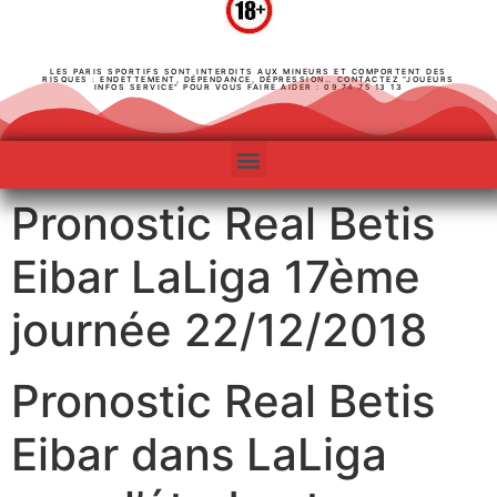
LES PARIS SPORTIFS SONT INTERDITS AUX MINEURS ET COMPORTENT DES
RISQUES : ENDETTEMENT, DÉPENDANCE, DÉPRESSION… CONTACTEZ “JOUEURS
INFOS SERVICE” POUR VOUS FAIRE AIDER : 09 74 75 13 13
Pronostic Real Betis
Eibar LaLiga 17ème
journée 22/12/2018
Pronostic Real Betis
Eibar dans LaLiga