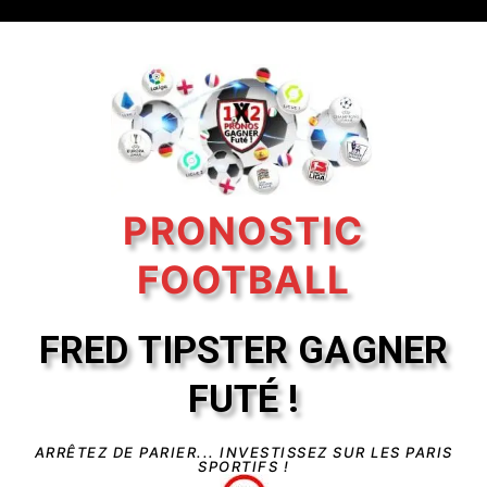
PRONOSTIC
FOOTBALL
FRED TIPSTER GAGNER
FUTÉ !
ARRÊTEZ DE PARIER... INVESTISSEZ SUR LES PARIS
SPORTIFS !