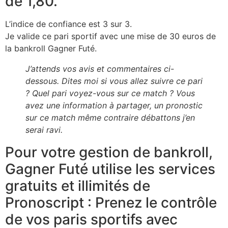
de 1,80.
L’indice de confiance est 3 sur 3.
Je valide ce pari sportif avec une mise de 30 euros de
la bankroll Gagner Futé.
J’attends vos avis et commentaires ci-
dessous. Dites moi si vous allez suivre ce pari
? Quel pari voyez-vous sur ce match ? Vous
avez une information à partager, un pronostic
sur ce match même contraire débattons j’en
serai ravi.
Pour votre gestion de bankroll,
Gagner Futé utilise les services
gratuits et illimités de
Pronoscript : Prenez le contrôle
de vos paris sportifs avec