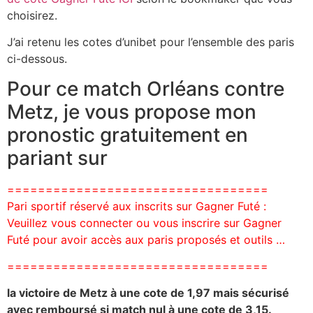
choisirez.
J’ai retenu les cotes d’unibet pour l’ensemble des paris
ci-dessous.
Pour ce match Orléans contre
Metz, je vous propose mon
pronostic gratuitement en
pariant sur
==================================
Pari sportif réservé aux inscrits sur Gagner Futé :
Veuillez vous connecter ou vous inscrire sur Gagner
Futé pour avoir accès aux paris proposés et outils …
==================================
la victoire de Metz à une cote de 1,97 mais sécurisé
avec remboursé si match nul à une cote de 3,15.