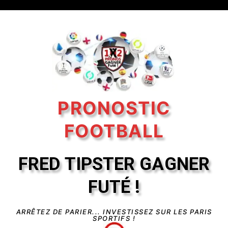
PRONOSTIC
FOOTBALL
FRED TIPSTER GAGNER
FUTÉ !
ARRÊTEZ DE PARIER... INVESTISSEZ SUR LES PARIS
SPORTIFS !