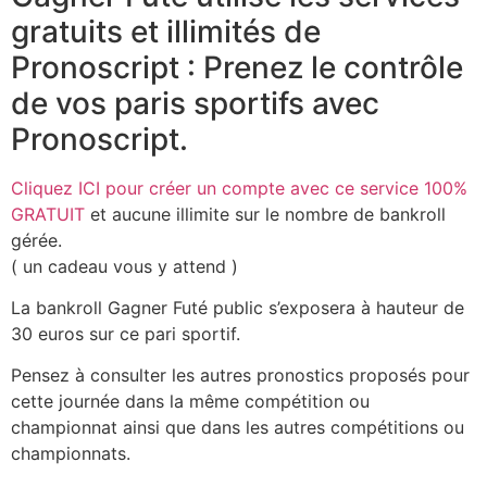
gratuits et illimités de
Pronoscript : Prenez le contrôle
de vos paris sportifs avec
Pronoscript.
Cliquez ICI pour créer un compte avec ce service 100%
GRATUIT
et aucune illimite sur le nombre de bankroll
gérée.
( un cadeau vous y attend )
La bankroll Gagner Futé public s’exposera à hauteur de
30 euros sur ce pari sportif.
Pensez à consulter les autres pronostics proposés pour
cette journée dans la même compétition ou
championnat ainsi que dans les autres compétitions ou
championnats.