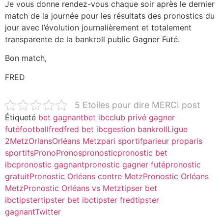
Je vous donne rendez-vous chaque soir après le dernier
match de la journée pour les résultats des pronostics du
jour avec l’évolution journalièrement et totalement
transparente de la bankroll public Gagner Futé.
Bon match,
FRED
5 Etoiles pour dire MERCI post
Étiqueté
bet gagnant
bet ibc
club privé gagner
futé
football
fred
fred bet ibc
gestion bankroll
Ligue
2
Metz
Orlans
Orléans Metz
pari sportif
parieur pro
paris
sportifs
Prono
Pronos
pronostic
pronostic bet
ibc
pronostic gagnant
pronostic gagner futé
pronostic
gratuit
Pronostic Orléans contre Metz
Pronostic Orléans
Metz
Pronostic Orléans vs Metz
tipser bet
ibc
tipster
tipster bet ibc
tipster fred
tipster
gagnant
Twitter