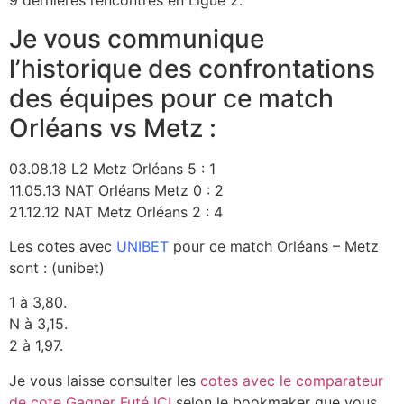
9 dernières rencontres en Ligue 2.
Je vous communique
l’historique des confrontations
des équipes pour ce match
Orléans vs Metz :
03.08.18 L2 Metz Orléans 5 : 1
11.05.13 NAT Orléans Metz 0 : 2
21.12.12 NAT Metz Orléans 2 : 4
Les cotes avec
UNIBET
pour ce match Orléans – Metz
sont : (unibet)
1 à 3,80.
N à 3,15.
2 à 1,97.
Je vous laisse consulter les
cotes avec le comparateur
de cote Gagner Futé ICI
selon le bookmaker que vous