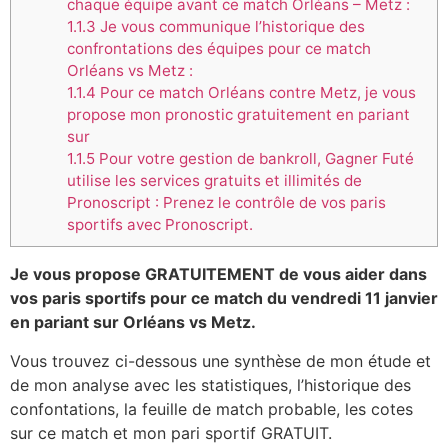
chaque équipe avant ce match Orléans – Metz :
1.1.3
Je vous communique l’historique des
confrontations des équipes pour ce match
Orléans vs Metz :
1.1.4
Pour ce match Orléans contre Metz, je vous
propose mon pronostic gratuitement en pariant
sur
1.1.5
Pour votre gestion de bankroll, Gagner Futé
utilise les services gratuits et illimités de
Pronoscript : Prenez le contrôle de vos paris
sportifs avec Pronoscript.
Je vous propose GRATUITEMENT de vous aider dans
vos paris sportifs pour ce match du vendredi 11 janvier
en pariant sur Orléans vs Metz.
Vous trouvez ci-dessous une synthèse de mon étude et
de mon analyse avec les statistiques, l’historique des
confontations, la feuille de match probable, les cotes
sur ce match et mon pari sportif GRATUIT.