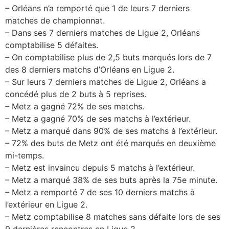
– Orléans n’a remporté que 1 de leurs 7 derniers
matches de championnat.
– Dans ses 7 derniers matches de Ligue 2, Orléans
comptabilise 5 défaites.
– On comptabilise plus de 2,5 buts marqués lors de 7
des 8 derniers matchs d’Orléans en Ligue 2.
– Sur leurs 7 derniers matches de Ligue 2, Orléans a
concédé plus de 2 buts à 5 reprises.
– Metz a gagné 72% de ses matchs.
– Metz a gagné 70% de ses matchs à l’extérieur.
– Metz a marqué dans 90% de ses matchs à l’extérieur.
– 72% des buts de Metz ont été marqués en deuxième
mi-temps.
– Metz est invaincu depuis 5 matchs à l’extérieur.
– Metz a marqué 38% de ses buts après la 75e minute.
– Metz a remporté 7 de ses 10 derniers matchs à
l’extérieur en Ligue 2.
– Metz comptabilise 8 matches sans défaite lors de ses