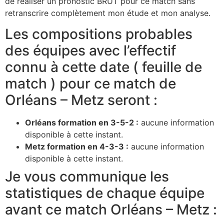
de réaliser un pronostic BRUT pour ce match sans
retranscrire complètement mon étude et mon analyse.
Les compositions probables
des équipes avec l’effectif
connu à cette date ( feuille de
match ) pour ce match de
Orléans – Metz seront :
Orléans formation en 3-5-2 :
aucune information
disponible à cette instant.
Metz formation en 4-3-3 :
aucune information
disponible à cette instant.
Je vous communique les
statistiques de chaque équipe
avant ce match Orléans – Metz :