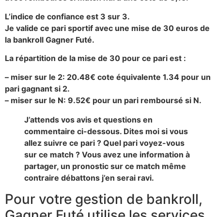
L’indice de confiance est 3 sur 3.
Je valide ce pari sportif avec une mise de 30 euros de
la bankroll Gagner Futé.
La répartition de la mise de 30 pour ce pari est :
– miser sur le 2: 20.48€ cote équivalente 1.34 pour un
pari gagnant si 2.
– miser sur le N: 9.52€ pour un pari remboursé si N.
J’attends vos avis et questions en
commentaire ci-dessous. Dites moi si vous
allez suivre ce pari ? Quel pari voyez-vous
sur ce match ? Vous avez une information à
partager, un pronostic sur ce match même
contraire débattons j’en serai ravi.
Pour votre gestion de bankroll,
Gagner Futé utilise les services