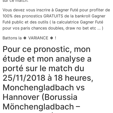
sur ce match.
Vous devez vous inscrire à Gagner Futé pour profiter de
100% des pronostics GRATUITS de la bankroll Gagner
Futé public et des outils ( la calculatrice Gagner Futé
pour vos paris chances doubles, draw no bet etc … )
Battons la 🍀 VARIANCE 🍀 !
Pour ce pronostic, mon
étude et mon analyse a
porté sur le match du
25/11/2018 à 18 heures,
Monchengladbach vs
Hannover (Borussia
Mönchengladbach –