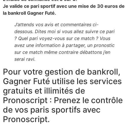
Je valide ce pari sportif avec une mise de 30 euros de
la bankroll Gagner Futé.
J’attends vos avis et commentaires ci-
dessous. Dites moi si vous allez suivre ce pari
? Quel pari voyez-vous sur ce match ? Vous
avez une information à partager, un pronostic
sur ce match même contraire débattons j’en
serai ravi.
Pour votre gestion de bankroll,
Gagner Futé utilise les services
gratuits et illimités de
Pronoscript : Prenez le contrôle
de vos paris sportifs avec
Pronoscript.