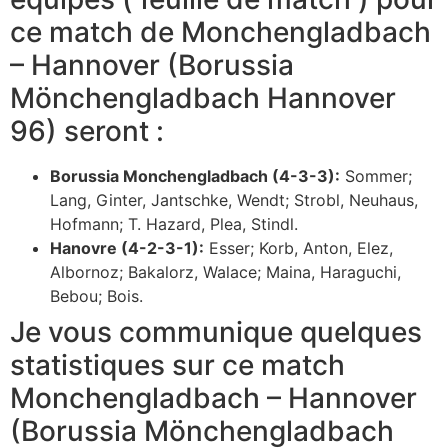
ce match de Monchengladbach
– Hannover (Borussia
Mönchengladbach Hannover
96) seront :
Borussia Monchengladbach (4-3-3):
Sommer;
Lang, Ginter, Jantschke, Wendt; Strobl, Neuhaus,
Hofmann; T. Hazard, Plea, Stindl.
Hanovre (4-2-3-1):
Esser; Korb, Anton, Elez,
Albornoz; Bakalorz, Walace; Maina, Haraguchi,
Bebou; Bois.
Je vous communique quelques
statistiques sur ce match
Monchengladbach – Hannover
(Borussia Mönchengladbach