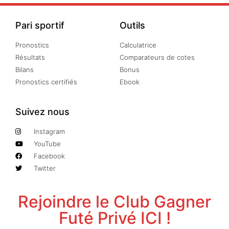
Pari sportif
Outils
Pronostics
Calculatrice
Résultats
Comparateurs de cotes
Bilans
Bonus
Pronostics certifiés
Ebook
Suivez nous
Instagram
YouTube
Facebook
Twitter
Rejoindre le Club Gagner
Futé Privé ICI !