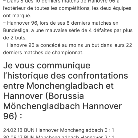
– Dans 8 des 10 derniers matchs de Hanovre 96 à
l’extérieur de toutes les compétitions, les deux équipes
ont marqué.
– Hannover 96, lors de ses 8 derniers matches en
Bundesliga, a une mauvaise série de 4 défaites par plus
de 2 buts.
– Hanovre 96 a concédé au moins un but dans leurs 22
derniers matches de championnat.
Je vous communique
l’historique des confrontations
entre Monchengladbach et
Hannover (Borussia
Mönchengladbach Hannover
96) :
24.02.18 BUN Hannover Monchengladbach 0 : 1
30.09.17 BUN Monchengladbach Hannover 2 : 1