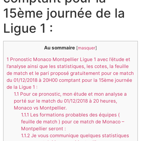
15ème journée de la
Ligue 1 :
Au sommaire
[
masquer
]
1
Pronostic Monaco Montpellier Ligue 1 avec l’étude et
l’analyse ainsi que les statistiques, les cotes, la feuille
de match et le pari proposé gratuitement pour ce match
du 01/12/2018 à 20H00 comptant pour la 15ème journée
de la Ligue 1 :
1.1
Pour ce pronostic, mon étude et mon analyse a
porté sur le match du 01/12/2018 à 20 heures,
Monaco vs Montpellier.
1.1.1
Les formations probables des équipes (
feuille de match ) pour ce match de Monaco –
Montpellier seront :
1.1.2
Je vous communique quelques statistiques