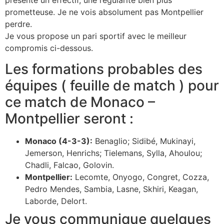
prometteuse. Je ne vois absolument pas Montpellier
perdre.
Je vous propose un pari sportif avec le meilleur
compromis ci-dessous.
Les formations probables des
équipes ( feuille de match ) pour
ce match de Monaco –
Montpellier seront :
Monaco (4-3-3):
Benaglio; Sidibé, Mukinayi,
Jemerson, Henrichs; Tielemans, Sylla, Ahoulou;
Chadli, Falcao, Golovin.
Montpellier:
Lecomte, Onyogo, Congret, Cozza,
Pedro Mendes, Sambia, Lasne, Skhiri, Keagan,
Laborde, Delort.
Je vous communique quelques