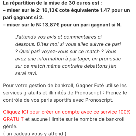
La répartition de la mise de 30 euros est :
– miser sur le 2: 16,13€ cote équivalente 1.47 pour un
pari gagnant si 2.
– miser sur le N: 13,87€ pour un pari gagnant si N.
J’attends vos avis et commentaires ci-
dessous. Dites moi si vous allez suivre ce pari
? Quel pari voyez-vous sur ce match ? Vous
avez une information à partager, un pronostic
sur ce match même contraire débattons j’en
serai ravi.
Pour votre gestion de bankroll, Gagner Futé utilise les
services gratuits et illimités de Pronoscript : Prenez le
contrôle de vos paris sportifs avec Pronoscript.
Cliquez ICI pour créer un compte avec ce service 100%
GRATUIT
et aucune illimite sur le nombre de bankroll
gérée.
( un cadeau vous y attend )