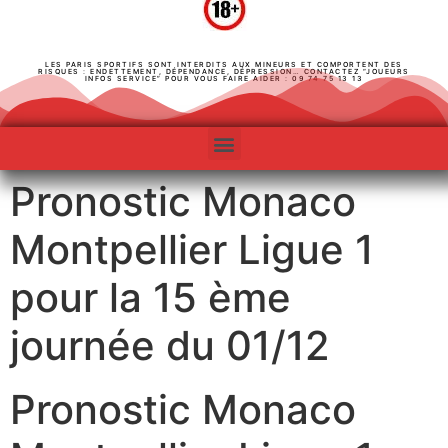
LES PARIS SPORTIFS SONT INTERDITS AUX MINEURS ET COMPORTENT DES
RISQUES : ENDETTEMENT, DÉPENDANCE, DÉPRESSION… CONTACTEZ “JOUEURS
INFOS SERVICE” POUR VOUS FAIRE AIDER : 09 74 75 13 13
Pronostic Monaco
Montpellier Ligue 1
pour la 15 ème
journée du 01/12
Pronostic Monaco