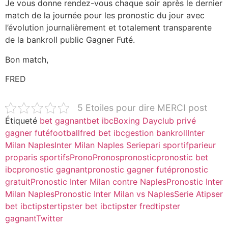
Je vous donne rendez-vous chaque soir après le dernier
match de la journée pour les pronostic du jour avec
l’évolution journalièrement et totalement transparente
de la bankroll public Gagner Futé.
Bon match,
FRED
5 Etoiles pour dire MERCI post
Étiqueté
bet gagnant
bet ibc
Boxing Day
club privé
gagner futé
football
fred bet ibc
gestion bankroll
Inter
Milan Naples
Inter Milan Naples Serie
pari sportif
parieur
pro
paris sportifs
Prono
Pronos
pronostic
pronostic bet
ibc
pronostic gagnant
pronostic gagner futé
pronostic
gratuit
Pronostic Inter Milan contre Naples
Pronostic Inter
Milan Naples
Pronostic Inter Milan vs Naples
Serie A
tipser
bet ibc
tipster
tipster bet ibc
tipster fred
tipster
gagnant
Twitter