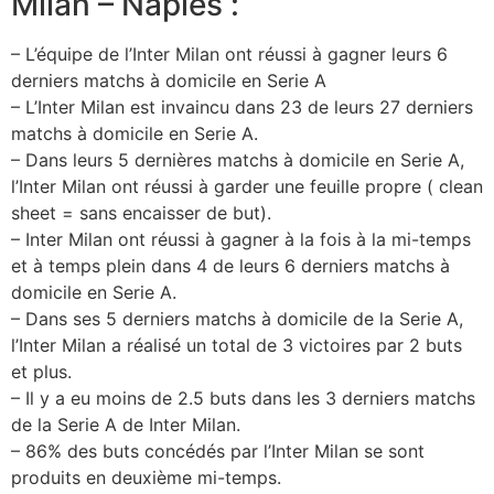
Milan – Naples :
– L’équipe de l’Inter Milan ont réussi à gagner leurs 6
derniers matchs à domicile en Serie A
– L’Inter Milan est invaincu dans 23 de leurs 27 derniers
matchs à domicile en Serie A.
– Dans leurs 5 dernières matchs à domicile en Serie A,
l’Inter Milan ont réussi à garder une feuille propre ( clean
sheet = sans encaisser de but).
– Inter Milan ont réussi à gagner à la fois à la mi-temps
et à temps plein dans 4 de leurs 6 derniers matchs à
domicile en Serie A.
– Dans ses 5 derniers matchs à domicile de la Serie A,
l’Inter Milan a réalisé un total de 3 victoires par 2 buts
et plus.
– Il y a eu moins de 2.5 buts dans les 3 derniers matchs
de la Serie A de Inter Milan.
– 86% des buts concédés par l’Inter Milan se sont
produits en deuxième mi-temps.