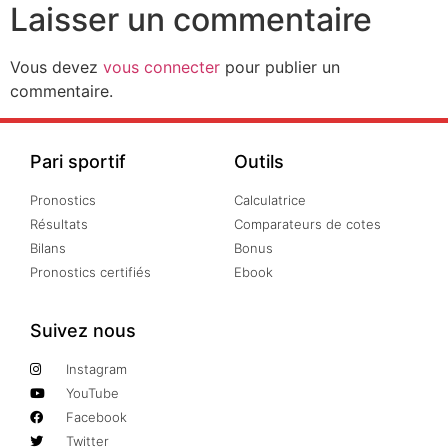
Laisser un commentaire
Vous devez
vous connecter
pour publier un
commentaire.
Pari sportif
Outils
Pronostics
Calculatrice
Résultats
Comparateurs de cotes
Bilans
Bonus
Pronostics certifiés
Ebook
Suivez nous
Instagram
YouTube
Facebook
Twitter