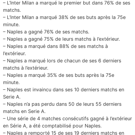
– L’Inter Milan a marqué le premier but dans 76% de ses
matchs.
– L’Inter Milan a marqué 38% de ses buts après la 75e
minute.
– Naples a gagné 76% de ses matchs.
– Naples a gagné 75% de leurs matchs à l’extérieur.
– Naples a marqué dans 88% de ses matchs à
l’extérieur.
– Naples a marqué lors de chacun de ses 6 derniers
matchs à l’extérieur.
– Naples a marqué 35% de ses buts après la 75e
minute.
– Naples est invaincu dans ses 10 derniers matchs en
Serie A.
– Naples n’a pas perdu dans 50 de leurs 55 derniers
matchs en Serie A.
– Une série de 4 matches consécutifs gagné à l’extérieur
en Série A, a été comptabilisé pour Naples.
– Naples a remporté 15 de ses 19 derniers matchs en