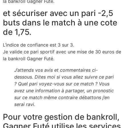
la bankroll Gagner Futé.
et sécuriser avec un pari -2,5
buts dans le match à une cote
de 1,75.
L’indice de confiance est 3 sur 3.
Je valide ce pari sportif avec une mise de 30 euros de
la bankroll Gagner Futé.
J’attends vos avis et commentaires ci-
dessous. Dites moi si vous allez suivre ce pari
? Quel pari voyez-vous sur ce match ? Vous
avez une information à partager, un pronostic
sur ce match même contraire débattons j’en
serai ravi.
Pour votre gestion de bankroll,
Gagner Futé utilise les services