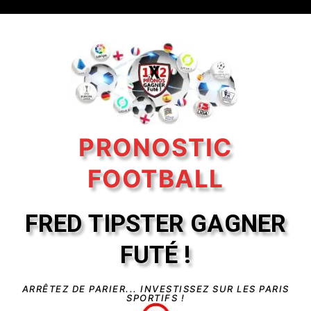
PRONOSTIC
FOOTBALL
FRED TIPSTER GAGNER
FUTÉ !
ARRÊTEZ DE PARIER... INVESTISSEZ SUR LES PARIS
SPORTIFS !