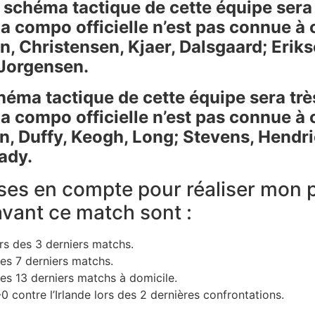
 schéma tactique de cette équipe sera
a compo officielle n’est pas connue à c
, Christensen, Kjaer, Dalsgaard; Erik
 Jorgensen.
chéma tactique de cette équipe sera tr
a compo officielle n’est pas connue à c
, Duffy, Keogh, Long; Stevens, Hendri
ady.
ises en compte pour réaliser mon 
vant ce match sont :
rs des 3 derniers matchs.
es 7 derniers matchs.
es 13 derniers matchs à domicile.
 contre l’Irlande lors des 2 dernières confrontations.