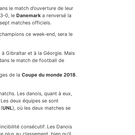
dans le match d’ouverture de leur
 3-0, le
Danemark
a renversé la
ept matches officiels.
es champions ce week-end, sera le
 à Gibraltar et à la Géorgie. Mais
 dans le match de football de
ages de la
Coupe du monde 2018
.
matchs. Les danois, quant à eux,
. Les deux équipes se sont
 (
UNL
), où les deux matches se
incibilité consécutif. Les Danois
de plus au classement, bien qu’il