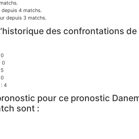
 matchs.
t depuis 4 matchs.
ieur depuis 3 matchs.
l’historique des confrontations d
 0
: 0
 5
 0
: 4
pronostic pour ce pronostic Danem
tch sont :