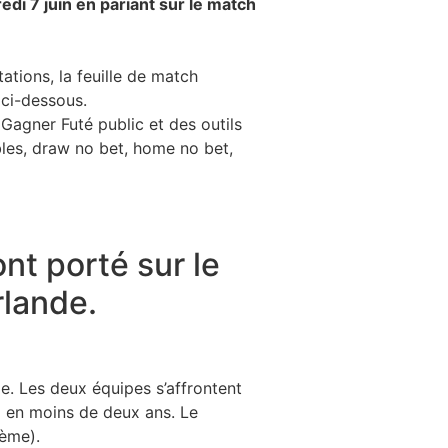
di 7 juin en pariant sur le match
ations, la feuille de match
 ci-dessous.
Gagner Futé public et des outils
bles, draw no bet, home no bet,
nt porté sur le
lande.
e. Les deux équipes s’affrontent
el en moins de deux ans. Le
9ème).