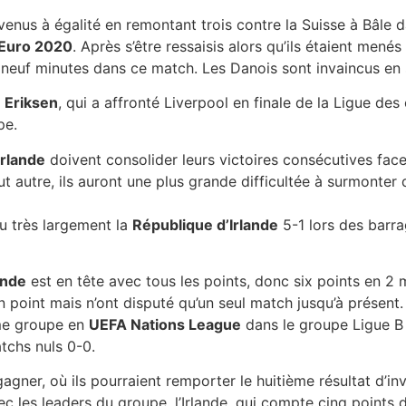
evenus à égalité en remontant trois contre la Suisse à Bâle 
Euro 2020
. Après s’être ressaisis alors qu’ils étaient menés
neuf minutes dans ce match. Les Danois sont invaincus en s
n Eriksen
, qui a affronté Liverpool en finale de la Ligue d
pe.
Irlande
doivent consolider leurs victoires consécutives face
ut autre, ils auront une plus grande difficultée à surmonter
u très largement la
République d’Irlande
5-1 lors des barr
ande
est en tête avec tous les points, donc six points en 2 
 point mais n’ont disputé qu’un seul match jusqu’à présent
me groupe en
UEFA Nations League
dans le groupe Ligue B
tchs nuls 0-0.
agner, où ils pourraient remporter le huitième résultat d’inv
vec les leaders du groupe, l’Irlande, qui compte cinq points 