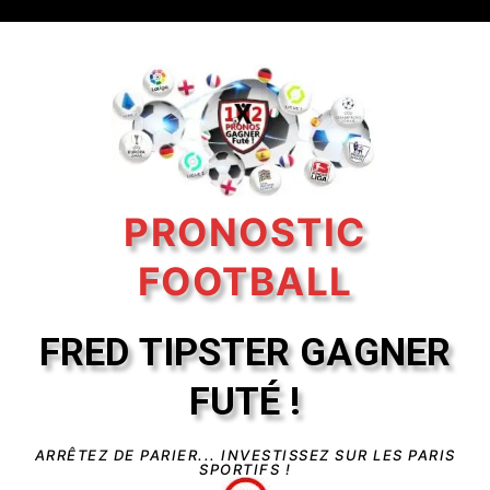
PRONOSTIC
FOOTBALL
FRED TIPSTER GAGNER
FUTÉ !
ARRÊTEZ DE PARIER... INVESTISSEZ SUR LES PARIS
SPORTIFS !