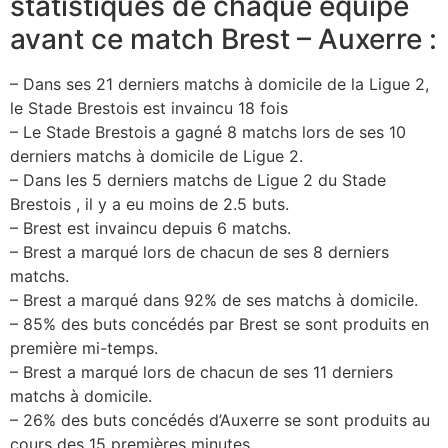
statistiques de chaque équipe
avant ce match Brest – Auxerre :
– Dans ses 21 derniers matchs à domicile de la Ligue 2,
le Stade Brestois est invaincu 18 fois
– Le Stade Brestois a gagné 8 matchs lors de ses 10
derniers matchs à domicile de Ligue 2.
– Dans les 5 derniers matchs de Ligue 2 du Stade
Brestois , il y a eu moins de 2.5 buts.
– Brest est invaincu depuis 6 matchs.
– Brest a marqué lors de chacun de ses 8 derniers
matchs.
– Brest a marqué dans 92% de ses matchs à domicile.
– 85% des buts concédés par Brest se sont produits en
première mi-temps.
– Brest a marqué lors de chacun de ses 11 derniers
matchs à domicile.
– 26% des buts concédés d’Auxerre se sont produits au
cours des 15 premières minutes.