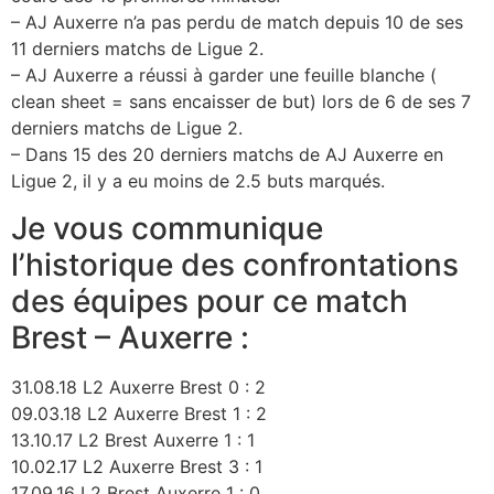
– AJ Auxerre n’a pas perdu de match depuis 10 de ses
11 derniers matchs de Ligue 2.
– AJ Auxerre a réussi à garder une feuille blanche (
clean sheet = sans encaisser de but) lors de 6 de ses 7
derniers matchs de Ligue 2.
– Dans 15 des 20 derniers matchs de AJ Auxerre en
Ligue 2, il y a eu moins de 2.5 buts marqués.
Je vous communique
l’historique des confrontations
des équipes pour ce match
Brest – Auxerre :
31.08.18 L2 Auxerre Brest 0 : 2
09.03.18 L2 Auxerre Brest 1 : 2
13.10.17 L2 Brest Auxerre 1 : 1
10.02.17 L2 Auxerre Brest 3 : 1
17.09.16 L2 Brest Auxerre 1 : 0