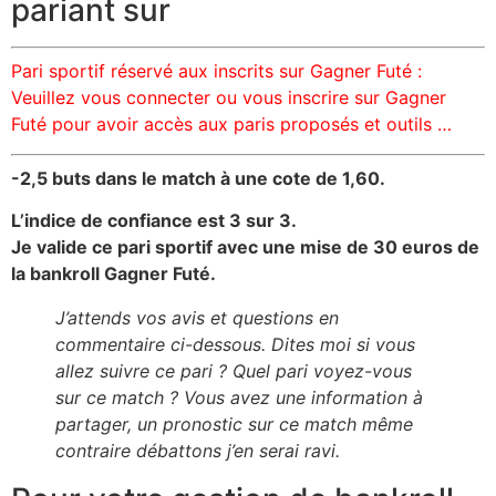
pariant sur
Pari sportif réservé aux inscrits sur Gagner Futé :
Veuillez vous connecter ou vous inscrire sur Gagner
Futé pour avoir accès aux paris proposés et outils …
-2,5 buts dans le match à une cote de 1,60.
L’indice de confiance est 3 sur 3.
Je valide ce pari sportif avec une mise de 30 euros de
la bankroll Gagner Futé.
J’attends vos avis et questions en
commentaire ci-dessous. Dites moi si vous
allez suivre ce pari ? Quel pari voyez-vous
sur ce match ? Vous avez une information à
partager, un pronostic sur ce match même
contraire débattons j’en serai ravi.