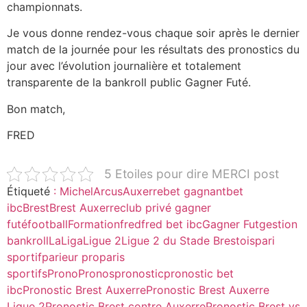
championnats.
Je vous donne rendez-vous chaque soir après le dernier
match de la journée pour les résultats des pronostics du
jour avec l’évolution journalière et totalement
transparente de la bankroll public Gagner Futé.
Bon match,
FRED
5 Etoiles pour dire MERCI post
Étiqueté
: Michel
Arcus
Auxerre
bet gagnant
bet
ibc
Brest
Brest Auxerre
club privé gagner
futé
football
Formation
fred
fred bet ibc
Gagner Fut
gestion
bankroll
LaLiga
Ligue 2
Ligue 2 du Stade Brestois
pari
sportif
parieur pro
paris
sportifs
Prono
Pronos
pronostic
pronostic bet
ibc
Pronostic Brest Auxerre
Pronostic Brest Auxerre
Ligue 2
Pronostic Brest contre Auxerre
Pronostic Brest vs