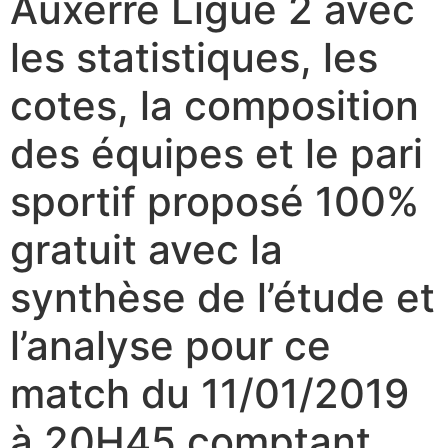
Auxerre Ligue 2 avec
les statistiques, les
cotes, la composition
des équipes et le pari
sportif proposé 100%
gratuit avec la
synthèse de l’étude et
l’analyse pour ce
match du 11/01/2019
à 20H45 comptant