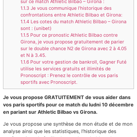
sur ce match Athletic Bilbao – Girona :
1.1.3
Je vous communique l’historique des
confrontations entre Athletic Bilbao et Girona:
1.1.4
Les cotes du match Athletic Bilbao – Girona
sont : (unibet)
1.1.5
Pour ce pronostic Athletic Bilbao contre
Girona, je vous propose gratuitement de parier
sur le double chance N2 de Girona avec 2 à 4.05
et N à 3.45.
1.1.6
Pour votre gestion de bankroll, Gagner Futé
utilise les services gratuits et illimités de
Pronoscript : Prenez le contrôle de vos paris
sportifs avec Pronoscript.
Je vous propose GRATUITEMENT de vous aider dans
vos paris sportifs pour ce match du ludni 10 décembre
en pariant sur Athletic Bilbao vs Girona.
Je vous propose une synthèse de mon étude et de mon
analyse ainsi que les statistiques, l’historique des