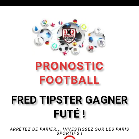
PRONOSTIC
FOOTBALL
FRED TIPSTER GAGNER
FUTÉ !
ARRÊTEZ DE PARIER... INVESTISSEZ SUR LES PARIS
SPORTIFS !