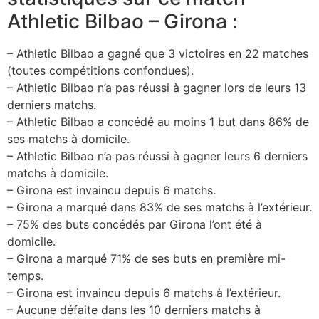
Athletic Bilbao – Girona :
– Athletic Bilbao a gagné que 3 victoires en 22 matches
(toutes compétitions confondues).
– Athletic Bilbao n’a pas réussi à gagner lors de leurs 13
derniers matchs.
– Athletic Bilbao a concédé au moins 1 but dans 86% de
ses matchs à domicile.
– Athletic Bilbao n’a pas réussi à gagner leurs 6 derniers
matchs à domicile.
– Girona est invaincu depuis 6 matchs.
– Girona a marqué dans 83% de ses matchs à l’extérieur.
– 75% des buts concédés par Girona l’ont été à
domicile.
– Girona a marqué 71% de ses buts en première mi-
temps.
– Girona est invaincu depuis 6 matchs à l’extérieur.
– Aucune défaite dans les 10 derniers matchs à