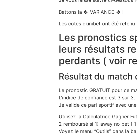
Je vous laisse suivre ci-dessous l
Battons la 🍀 VARIANCE 🍀 !
Les cotes d’unibet ont été retenu 
Les pronostics sp
leurs résultats r
perdants ( voir r
Résultat du match 
Le pronostic GRATUIT pour ce mat
L’indice de confiance est 3 sur 3.
Je valide ce pari sportif avec un
Utilisez la Calculatrice Gagner Fu
2 remboursé si 1) away no bet ( 1
Voyez le menu “Outils” dans la bar