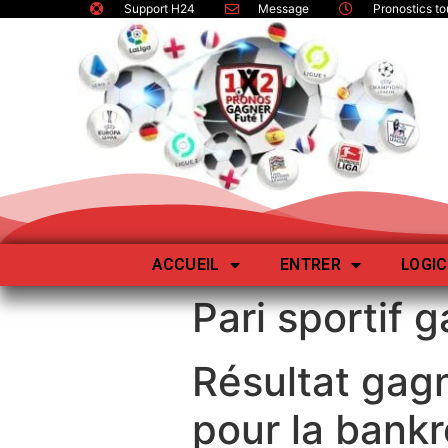
Support H24
Message
Pronostics to
ACCUEIL
ENTRER
LOGIC
Pari sportif 
Résultat gagn
pour la bankr