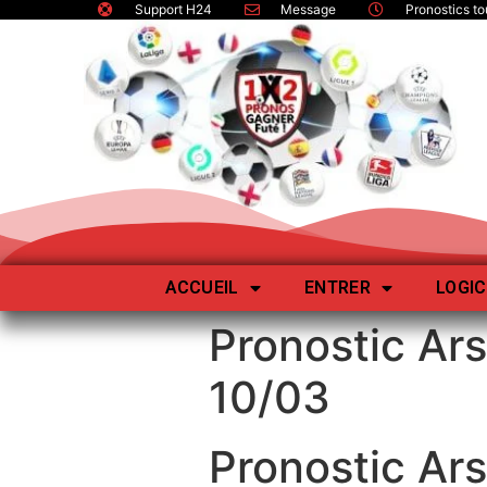
Support H24
Message
Pronostics to
ACCUEIL
ENTRER
LOGIC
Pronostic Ar
10/03
Pronostic Ar