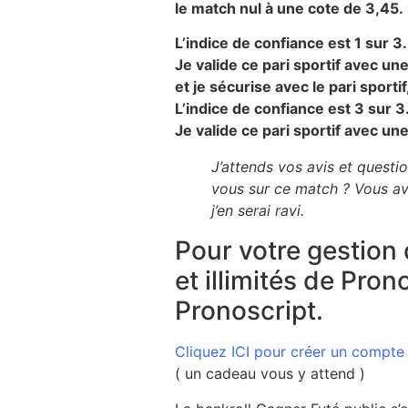
le match nul à une cote de 3,45.
L’indice de confiance est 1 sur 3.
Je valide ce pari sportif avec un
et je sécurise avec le pari sport
L’indice de confiance est 3 sur 3
Je valide ce pari sportif avec un
J’attends vos avis et questi
vous sur ce match ? Vous av
j’en serai ravi.
Pour votre gestion 
et illimités de Pron
Pronoscript.
Cliquez ICI pour créer un compt
( un cadeau vous y attend )