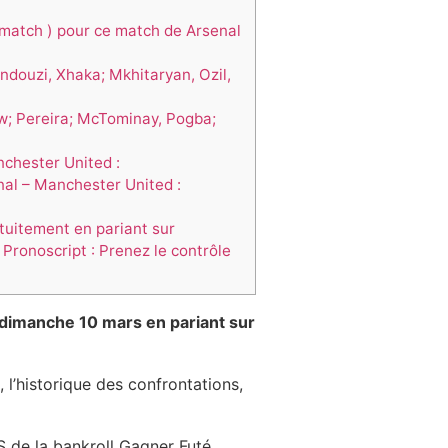
e match ) pour ce match de Arsenal
endouzi, Xhaka; Mkhitaryan, Ozil,
w; Pereira; McTominay, Pogba;
chester United :
al – Manchester United :
tuitement en pariant sur
e Pronoscript : Prenez le contrôle
dimanche 10 mars en pariant sur
l’historique des confrontations,
 de la bankroll Gagner Futé