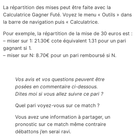
La répartition des mises peut être faite avec la
Calculatrice Gagner Futé. Voyez le menu « Outils » dans
la barre de navigation puis « Calculatrice.
Pour exemple, la répartition de la mise de 30 euros est :
– miser sur 1: 21.30€ cote équivalent 1.31 pour un pari
gagnant si 1.
– miser sur N: 8.70€ pour un pari remboursé si N.
Vos avis et vos questions peuvent être
posées en commentaire ci-dessous.
Dites moi si vous allez suivre ce pari ?
Quel pari voyez-vous sur ce match ?
Vous avez une information à partager, un
pronostic sur ce match même contraire
débattons j’en serai ravi.