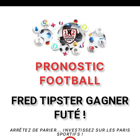
PRONOSTIC
FOOTBALL
FRED TIPSTER GAGNER
FUTÉ !
ARRÊTEZ DE PARIER... INVESTISSEZ SUR LES PARIS
SPORTIFS !