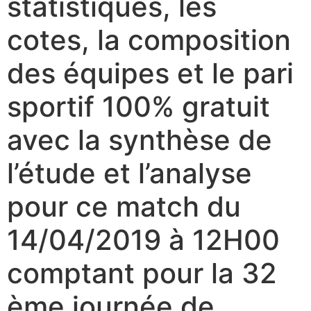
statistiques, les
cotes, la composition
des équipes et le pari
sportif 100% gratuit
avec la synthèse de
l’étude et l’analyse
pour ce match du
14/04/2019 à 12H00
comptant pour la 32
ème journée de