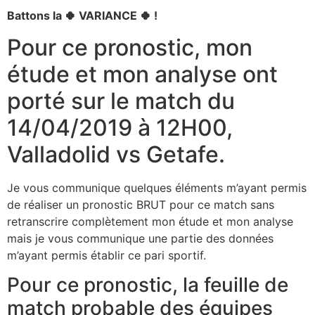
Battons la 🍀 VARIANCE 🍀 !
Pour ce pronostic, mon
étude et mon analyse ont
porté sur le match du
14/04/2019 à 12H00,
Valladolid vs Getafe.
Je vous communique quelques éléments m’ayant permis
de réaliser un pronostic BRUT pour ce match sans
retranscrire complètement mon étude et mon analyse
mais je vous communique une partie des données
m’ayant permis établir ce pari sportif.
Pour ce pronostic, la feuille de
match probable des équipes