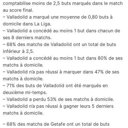
comptabilise moins de 2,5 buts marqués dans le match
au score final.
– Valladolid a marqué une moyenne de 0,80 buts à
domicile dans La Liga.
– Valladolid a concédé au moins 1 but dans chacun de
ses 8 derniers matchs.
– 68% des matchs de Valladolid ont un total de buts
inférieur à 2,5.
– Valladolid a concédé au moins 1 but dans 80% de ses
matchs à domicile.
– Valladolid n’a pas réussi à marquer dans 47% de ses
matchs à domicile.
– 71% des buts de Valladolid ont été marqués en
deuxième mi-temps.
– Valladolid a perdu 53% de ses matchs à domicile.
– Valladolid n’a pas réussi à gagner leurs 5 derniers
matchs à domicile.
– 68% des matchs de Getafe ont un total de buts