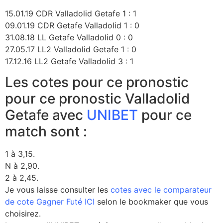
15.01.19 CDR Valladolid Getafe 1 : 1
09.01.19 CDR Getafe Valladolid 1 : 0
31.08.18 LL Getafe Valladolid 0 : 0
27.05.17 LL2 Valladolid Getafe 1 : 0
17.12.16 LL2 Getafe Valladolid 3 : 1
Les cotes pour ce pronostic
pour ce pronostic Valladolid
Getafe avec
UNIBET
pour ce
match sont :
1 à 3,15.
N à 2,90.
2 à 2,45.
Je vous laisse consulter les
cotes avec le comparateur
de cote Gagner Futé ICI
selon le bookmaker que vous
choisirez.