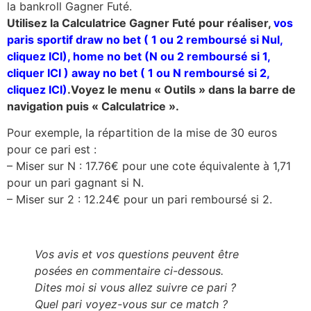
la bankroll Gagner Futé.
Utilisez la Calculatrice Gagner Futé pour réaliser,
vos
paris sportif draw no bet ( 1 ou 2 remboursé si Nul,
cliquez ICI)
,
home no bet (N ou 2 remboursé si 1,
cliquer ICI ) away no bet ( 1 ou N remboursé si 2,
cliquez ICI)
.Voyez le menu « Outils » dans la barre de
navigation puis « Calculatrice ».
Pour exemple, la répartition de la mise de 30 euros
pour ce pari est :
– Miser sur N : 17.76€ pour une cote équivalente à 1,71
pour un pari gagnant si N.
– Miser sur 2 : 12.24€ pour un pari remboursé si 2.
Vos avis et vos questions peuvent être
posées en commentaire ci-dessous.
Dites moi si vous allez suivre ce pari ?
Quel pari voyez-vous sur ce match ?