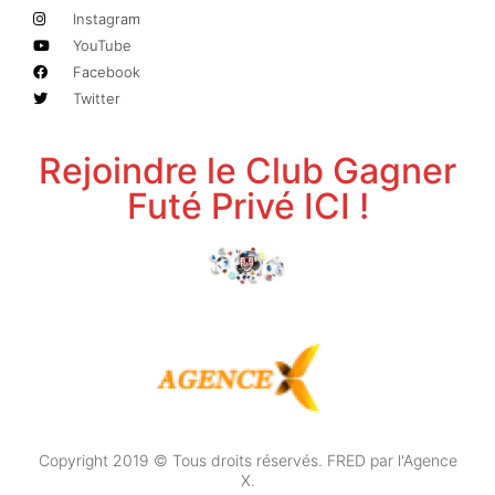
Instagram
YouTube
Facebook
Twitter
Rejoindre le Club Gagner
Futé Privé ICI !
Copyright 2019 © Tous droits réservés. FRED par l'Agence
X.