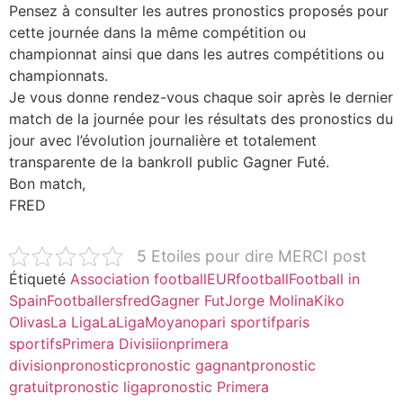
Pensez à consulter les autres pronostics proposés pour
cette journée dans la même compétition ou
championnat ainsi que dans les autres compétitions ou
championnats.
Je vous donne rendez-vous chaque soir après le dernier
match de la journée pour les résultats des pronostics du
jour avec l’évolution journalière et totalement
transparente de la bankroll public Gagner Futé.
Bon match,
FRED
5 Etoiles pour dire MERCI post
Étiqueté
Association football
EUR
football
Football in
Spain
Footballers
fred
Gagner Fut
Jorge Molina
Kiko
Olivas
La Liga
LaLiga
Moyano
pari sportif
paris
sportifs
Primera Divisiion
primera
division
pronostic
pronostic gagnant
pronostic
gratuit
pronostic liga
pronostic Primera