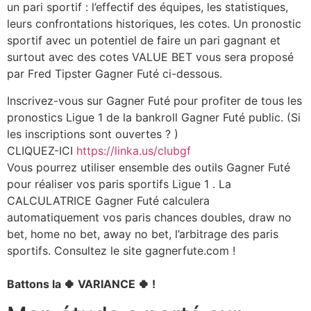
un pari sportif : l’effectif des équipes, les statistiques,
leurs confrontations historiques, les cotes. Un pronostic
sportif avec un potentiel de faire un pari gagnant et
surtout avec des cotes VALUE BET vous sera proposé
par Fred Tipster Gagner Futé ci-dessous.
Inscrivez-vous sur Gagner Futé pour profiter de tous les
pronostics Ligue 1 de la bankroll Gagner Futé public. (Si
les inscriptions sont ouvertes ? )
CLIQUEZ-ICI
https://linka.us/clubgf
Vous pourrez utiliser ensemble des outils Gagner Futé
pour réaliser vos paris sportifs Ligue 1 . La
CALCULATRICE Gagner Futé calculera
automatiquement vos paris chances doubles, draw no
bet, home no bet, away no bet, l’arbitrage des paris
sportifs. Consultez le site gagnerfute.com !
Battons la 🍀 VARIANCE 🍀 !