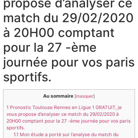
propose d’analyser ce
match du 29/02/2020
à 20H00 comptant
pour la 27 -ème
journée pour vos paris
sportifs.
Au sommaire
[
masquer
]
1
Pronostic Toulouse Rennes en Ligue 1 GRATUIT, je
vous propose d’analyser ce match du 29/02/2020 à
20H00 comptant pour la 27 -ème journée pour vos paris
sportifs.
1.1
Mon étude a porté sur l’analyse du match du