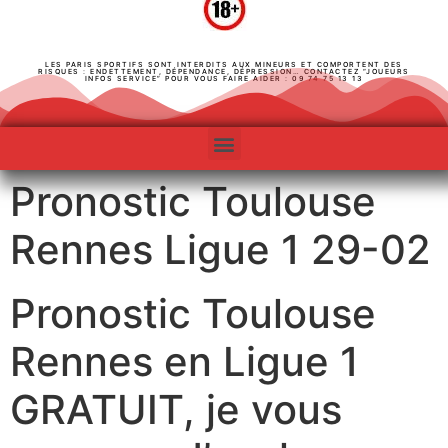
LES PARIS SPORTIFS SONT INTERDITS AUX MINEURS ET COMPORTENT DES
RISQUES : ENDETTEMENT, DÉPENDANCE, DÉPRESSION… CONTACTEZ “JOUEURS
INFOS SERVICE” POUR VOUS FAIRE AIDER : 09 74 75 13 13
Pronostic Toulouse
Rennes Ligue 1 29-02
Pronostic Toulouse
Rennes en Ligue 1
GRATUIT, je vous