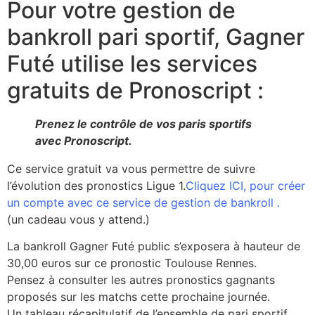
Pour votre gestion de
bankroll pari sportif, Gagner
Futé utilise les services
gratuits de Pronoscript :
Prenez le contrôle de vos paris sportifs
avec Pronoscript.
Ce service gratuit va vous permettre de suivre
l’évolution des pronostics Ligue 1.
Cliquez ICI, pour créer
un compte avec ce service de gestion de bankroll .
(un cadeau vous y attend.)
La bankroll Gagner Futé public s’exposera à hauteur de
30,00 euros sur ce pronostic Toulouse Rennes.
Pensez à consulter les autres pronostics gagnants
proposés sur les matchs cette prochaine journée.
Un tableau récapitulatif de l’ensemble de pari sportif