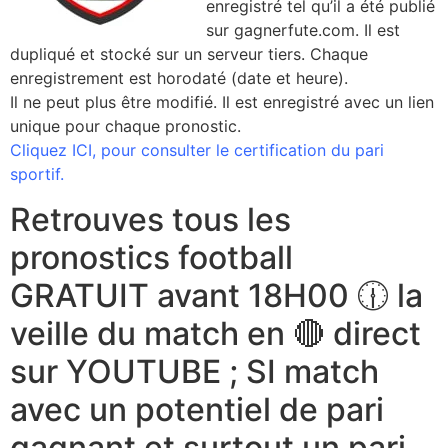
enregistré tel qu’il a été publié
sur gagnerfute.com. Il est
dupliqué et stocké sur un serveur tiers. Chaque
enregistrement est horodaté (date et heure).
Il ne peut plus être modifié. Il est enregistré avec un lien
unique pour chaque pronostic.
Cliquez ICI, pour consulter le certification du pari
sportif.
Retrouves tous les
pronostics football
GRATUIT avant 18H00 🕧 la
veille du match en 🔴 direct
sur YOUTUBE ; SI match
avec un potentiel de pari
gagnant et surtout un pari