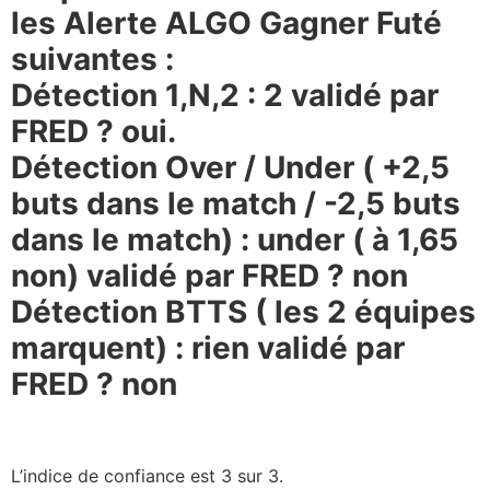
les Alerte ALGO Gagner Futé
suivantes :
Détection 1,N,2 : 2 validé par
FRED ? oui.
Détection Over / Under ( +2,5
buts dans le match / -2,5 buts
dans le match) : under ( à 1,65
non) validé par FRED ? non
Détection BTTS ( les 2 équipes
marquent) : rien validé par
FRED ? non
L’indice de confiance est 3 sur 3.