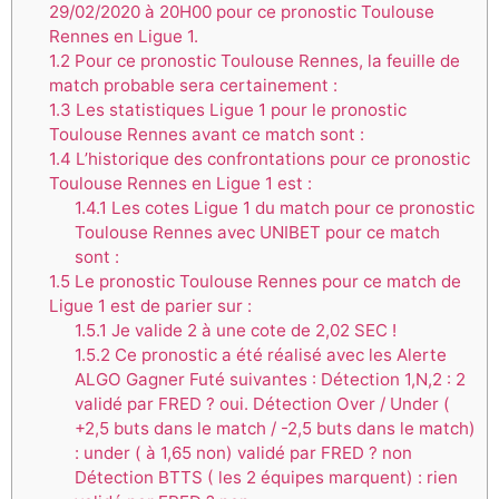
29/02/2020 à 20H00 pour ce pronostic Toulouse
Rennes en Ligue 1.
1.2
Pour ce pronostic Toulouse Rennes, la feuille de
match probable sera certainement :
1.3
Les statistiques Ligue 1 pour le pronostic
Toulouse Rennes avant ce match sont :
1.4
L’historique des confrontations pour ce pronostic
Toulouse Rennes en Ligue 1 est :
1.4.1
Les cotes Ligue 1 du match pour ce pronostic
Toulouse Rennes avec UNIBET pour ce match
sont :
1.5
Le pronostic Toulouse Rennes pour ce match de
Ligue 1 est de parier sur :
1.5.1
Je valide 2 à une cote de 2,02 SEC !
1.5.2
Ce pronostic a été réalisé avec les Alerte
ALGO Gagner Futé suivantes : Détection 1,N,2 : 2
validé par FRED ? oui. Détection Over / Under (
+2,5 buts dans le match / -2,5 buts dans le match)
: under ( à 1,65 non) validé par FRED ? non
Détection BTTS ( les 2 équipes marquent) : rien