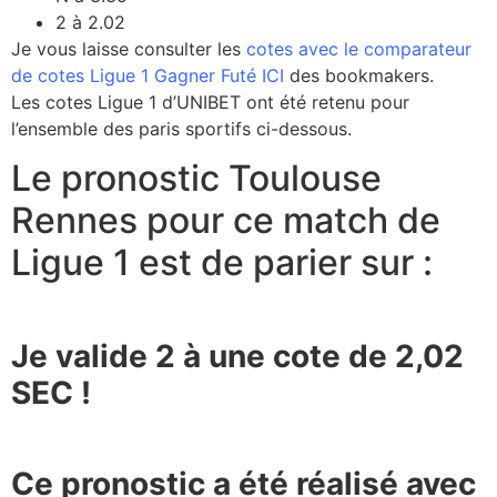
2 à 2.02
Je vous laisse consulter les
cotes avec le comparateur
de cotes Ligue 1 Gagner Futé ICI
des bookmakers.
Les cotes Ligue 1 d’UNIBET ont été retenu pour
l’ensemble des paris sportifs ci-dessous.
Le pronostic Toulouse
Rennes pour ce match de
Ligue 1 est de parier sur :
Je valide 2 à une cote de 2,02
SEC !
Ce pronostic a été réalisé avec