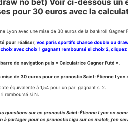
draw no bet) Voir ci-dessous un 
ses pour 30 euros avec la calcula
nne Lyon avec une mise de 30 euros de la bankroll Gagner F
té pour réaliser,
vos paris sportifs chance double ou draw
 choix avec choix 1 gagnant remboursé si choix 2, cliquez 
 barre de navigation puis « Calculatrice Gagner Futé ».
la mise de 30 euros pour ce pronostic Saint-Étienne Lyon e
cote équivalente à 1,54 pour un pari gagnant si 2.
ari remboursé si N.
os questions sur ce pronostic Saint-Étienne Lyon en com
 à partager pour ce pronostic Liga sur ce match, j’en sera