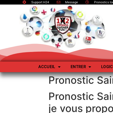
Support H24
Message
Pronostics to
ACCUEIL
ENTRER
LOGIC
Pronostic Sai
Pronostic Sa
je vous prop