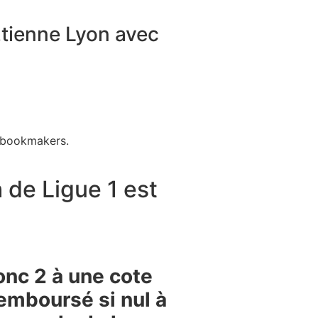
Étienne Lyon avec
bookmakers.
 de Ligue 1 est
donc 2 à une cote
remboursé si nul à