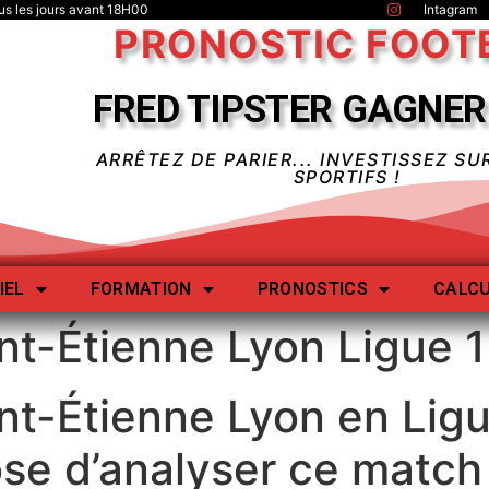
us les jours avant 18H00
Intagram
PRONOSTIC FOOT
FRED TIPSTER GAGNER 
ARRÊTEZ DE PARIER... INVESTISSEZ SU
SPORTIFS !
IEL
FORMATION
PRONOSTICS
CALCU
nt-Étienne Lyon Ligue 
int-Étienne Lyon en Lig
ose d’analyser ce match