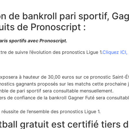
n de bankroll pari sportif, Gag
uits de Pronoscript :
aris sportifs avec Pronoscript.
re de suivre l’évolution des pronostics Ligue 1.
Cliquez ICI
exposera à hauteur de 30,00 euros sur ce pronostic Saint-É
nostics gagnants proposés sur les matchs cette prochaine 
emble de pari sportif sera consultable mensuellement.
tiers de confiance de la bankroll Gagner Futé sera consulta
 réussite de l’ensemble des pronostics Ligue 1.
ball gratuit est certifié tiers 