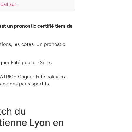
all sur :
t un pronostic certifié tiers de
ations, les cotes. Un pronostic
ner Futé public. (Si les
ULATRICE Gagner Futé calculera
ge des paris sportifs.
tch du
tienne Lyon en