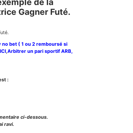
exemple de la
trice Gagner Futé.
uté.
 no bet ( 1 ou 2 remboursé si
ICI
,
Arbitrer un pari sportif ARB,
st :
mentaire ci-dessous.
i ravi.