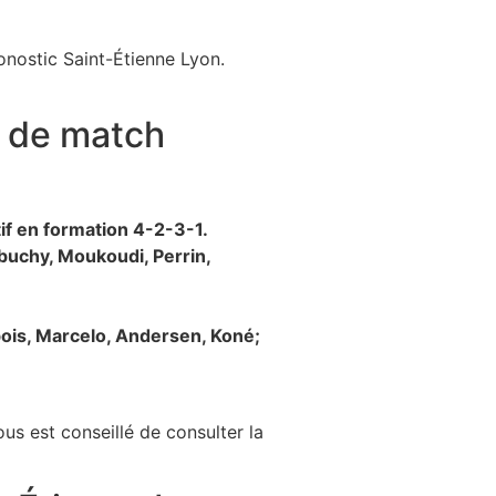
nostic Saint-Étienne Lyon.
e de match
tif en formation 4-2-3-1.
ebuchy, Moukoudi, Perrin,
bois, Marcelo, Andersen, Koné;
us est conseillé de consulter la