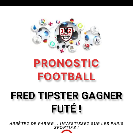
PRONOSTIC
FOOTBALL
FRED TIPSTER GAGNER
FUTÉ !
ARRÊTEZ DE PARIER... INVESTISSEZ SUR LES PARIS
SPORTIFS !