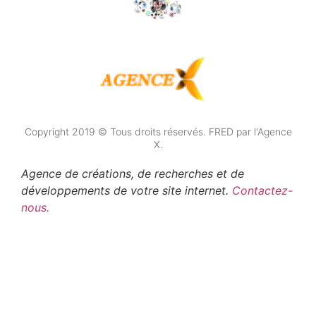
Copyright 2019 © Tous droits réservés. FRED par l'Agence
X.
Agence de créations, de recherches et de
développements de votre site internet.
Contactez-
nous.