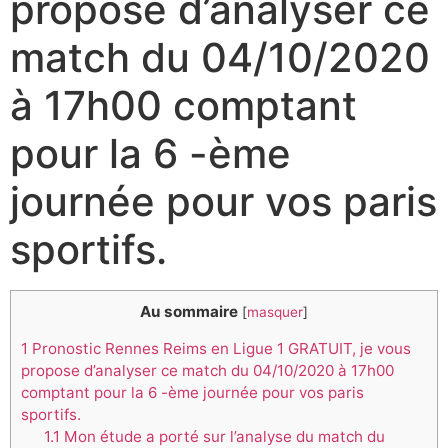
propose d’analyser ce
match du 04/10/2020
à 17h00 comptant
pour la 6 -ème
journée pour vos paris
sportifs.
Au sommaire
[
masquer
]
1
Pronostic Rennes Reims en Ligue 1 GRATUIT, je vous
propose d’analyser ce match du 04/10/2020 à 17h00
comptant pour la 6 -ème journée pour vos paris
sportifs.
1.1
Mon étude a porté sur l’analyse du match du