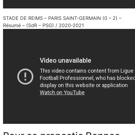
STADE DE REIMS – PARIS SAINT-GERMAIN (0 – 2) –
Résumé – (SdR – PSG) / 2020-2021