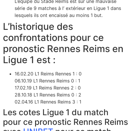
L’équipe du Stade Reims est sur une mauvaise
série de 9 matches à l’ extérieur en Ligue 1 dans
lesquels ils ont encaissé au moins 1 but.
L’historique des
confrontations pour ce
pronostic Rennes Reims en
Ligue 1 est :
16.02.20 L1 Reims Rennes 1 : 0
06.10.19 L1 Rennes Reims 0 : 1
17.02.19 L1 Reims Rennes 2 : 0
28.10.18 L1 Rennes Reims 0 : 2
02.04.16 L1 Rennes Reims 3 : 1
Les cotes Ligue 1 du match
pour ce pronostic Rennes Reims