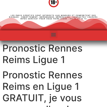
LES PARIS SPORTIFS SONT INTERDITS AUX MINEURS ET COMPORTENT DES
RISQUES : ENDETTEMENT, DÉPENDANCE, DÉPRESSION… CONTACTEZ “JOUEURS
INFOS SERVICE” POUR VOUS FAIRE AIDER : 09 74 75 13 13
Pronostic Rennes
Reims Ligue 1
Pronostic Rennes
Reims en Ligue 1
GRATUIT, je vous