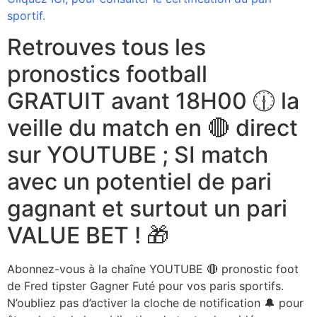
sportif.
Retrouves tous les
pronostics football
GRATUIT avant 18H00 🕧 la
veille du match en 🔴 direct
sur YOUTUBE ; SI match
avec un potentiel de pari
gagnant et surtout un pari
VALUE BET ! 🎁
Abonnez-vous à la chaîne YOUTUBE 🔴 pronostic foot
de Fred tipster Gagner Futé pour vos paris sportifs.
N’oubliez pas d’activer la cloche de notification 🔔 pour