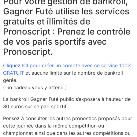
Pour votre gestion de bankroll,
Gagner Futé utilise les services
gratuits et illimités de
Pronoscript : Prenez le contrôle
de vos paris sportifs avec
Pronoscript.
Cliquez ICI pour créer un compte avec ce service 100%
GRATUIT
et aucune limite sur le nombre de bankroll
gérée.
( un cadeau vous y attend )
La bankroll Gagner Futé public s’exposera à hauteur de
30 euros sur ce pari sportif.
Pensez à consulter les autres pronostics proposés pour
cette journée dans la même compétition ou
championnat ainsi que dans les autres compétitions ou