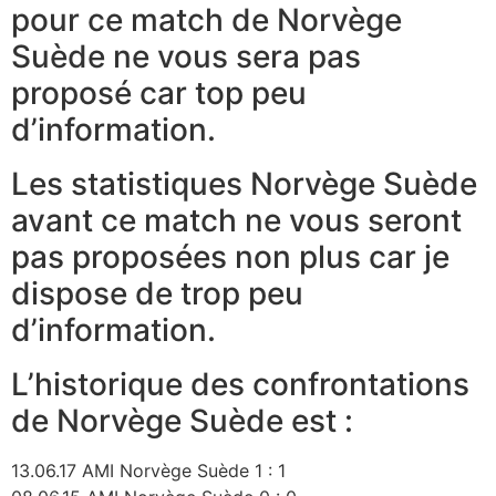
pour ce match de Norvège
Suède ne vous sera pas
proposé car top peu
d’information.
Les statistiques Norvège Suède
avant ce match ne vous seront
pas proposées non plus car je
dispose de trop peu
d’information.
L’historique des confrontations
de Norvège Suède est :
13.06.17 AMI Norvège Suède 1 : 1