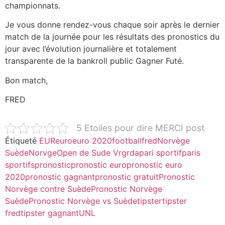
championnats.
Je vous donne rendez-vous chaque soir après le dernier
match de la journée pour les résultats des pronostics du
jour avec l’évolution journalière et totalement
transparente de la bankroll public Gagner Futé.
Bon match,
FRED
5 Etoiles pour dire MERCI post
Étiqueté
EUR
euro
euro 2020
football
fred
Norvège
Suède
Norvge
Open de Sude Vrgrda
pari sportif
paris
sportifs
pronostic
pronostic euro
pronostic euro
2020
pronostic gagnant
pronostic gratuit
Pronostic
Norvège contre Suède
Pronostic Norvège
Suède
Pronostic Norvège vs Suède
tipster
tipster
fred
tipster gagnant
UNL