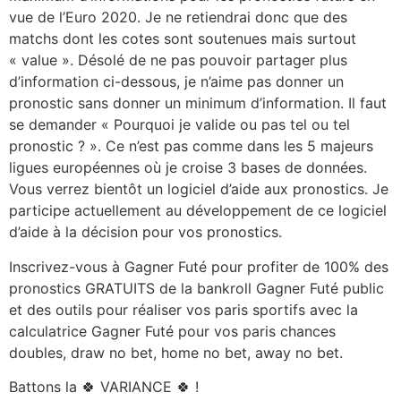
vue de l’Euro 2020. Je ne retiendrai donc que des
matchs dont les cotes sont soutenues mais surtout
« value ». Désolé de ne pas pouvoir partager plus
d’information ci-dessous, je n’aime pas donner un
pronostic sans donner un minimum d’information. Il faut
se demander « Pourquoi je valide ou pas tel ou tel
pronostic ? ». Ce n’est pas comme dans les 5 majeurs
ligues européennes où je croise 3 bases de données.
Vous verrez bientôt un logiciel d’aide aux pronostics. Je
participe actuellement au développement de ce logiciel
d’aide à la décision pour vos pronostics.
Inscrivez-vous à Gagner Futé pour profiter de 100% des
pronostics GRATUITS de la bankroll Gagner Futé public
et des outils pour réaliser vos paris sportifs avec la
calculatrice Gagner Futé pour vos paris chances
doubles, draw no bet, home no bet, away no bet.
Battons la 🍀 VARIANCE 🍀 !