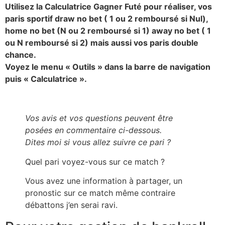
Utilisez la Calculatrice Gagner Futé pour réaliser, vos
paris sportif draw no bet ( 1 ou 2 remboursé si Nul),
home no bet (N ou 2 remboursé si 1) away no bet ( 1
ou N remboursé si 2) mais aussi vos paris double
chance.
Voyez le menu « Outils » dans la barre de navigation
puis « Calculatrice ».
Vos avis et vos questions peuvent être
posées en commentaire ci-dessous.
Dites moi si vous allez suivre ce pari ?
Quel pari voyez-vous sur ce match ?
Vous avez une information à partager, un
pronostic sur ce match même contraire
débattons j’en serai ravi.