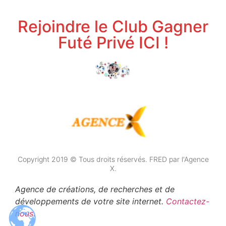
Rejoindre le Club Gagner
Futé Privé ICI !
Copyright 2019 © Tous droits réservés. FRED par l'Agence
X.
Agence de créations, de recherches et de
développements de votre site internet.
Contactez-
nous.