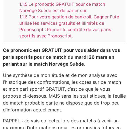
1.1.5
Le pronostic GRATUIT pour ce match
Norvège Suède est de parier sur
1.1.6
Pour votre gestion de bankroll, Gagner Futé
utilise les services gratuits et illimités de
Pronoscript : Prenez le contrôle de vos paris
sportifs avec Pronoscript.
Ce pronostic est GRATUIT pour vous aider dans vos
paris sportifs pour ce match du mardi 26 mars en
pariant sur le match Norvège Suède.
Une synthèse de mon étude et de mon analyse avec
l’historique des confrontations, les cotes sur ce match
et mon pari sportif GRATUIT, c’est ce que je vous
propose ci-dessous. MAIS sans les statistiques, la feuille
de match probable car je ne dispose que de trop peu
d’information actuellement.
RAPPEL : Je vais collecter lors des matchs à venir un
maximum d’informations pour les pronostics futurs en