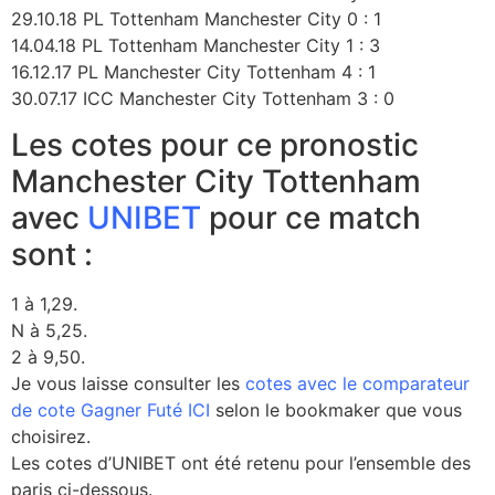
29.10.18 PL Tottenham Manchester City 0 : 1
14.04.18 PL Tottenham Manchester City 1 : 3
16.12.17 PL Manchester City Tottenham 4 : 1
30.07.17 ICC Manchester City Tottenham 3 : 0
Les cotes pour ce pronostic
Manchester City Tottenham
avec
UNIBET
pour ce match
sont :
1 à 1,29.
N à 5,25.
2 à 9,50.
Je vous laisse consulter les
cotes avec le comparateur
de cote Gagner Futé ICI
selon le bookmaker que vous
choisirez.
Les cotes d’UNIBET ont été retenu pour l’ensemble des
paris ci-dessous.