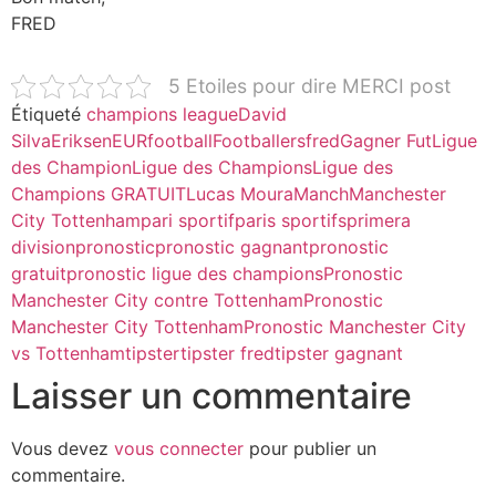
FRED
5 Etoiles pour dire MERCI post
Étiqueté
champions league
David
Silva
Eriksen
EUR
football
Footballers
fred
Gagner Fut
Ligue
des Champion
Ligue des Champions
Ligue des
Champions GRATUIT
Lucas Moura
Manch
Manchester
City Tottenham
pari sportif
paris sportifs
primera
division
pronostic
pronostic gagnant
pronostic
gratuit
pronostic ligue des champions
Pronostic
Manchester City contre Tottenham
Pronostic
Manchester City Tottenham
Pronostic Manchester City
vs Tottenham
tipster
tipster fred
tipster gagnant
Laisser un commentaire
Vous devez
vous connecter
pour publier un
commentaire.