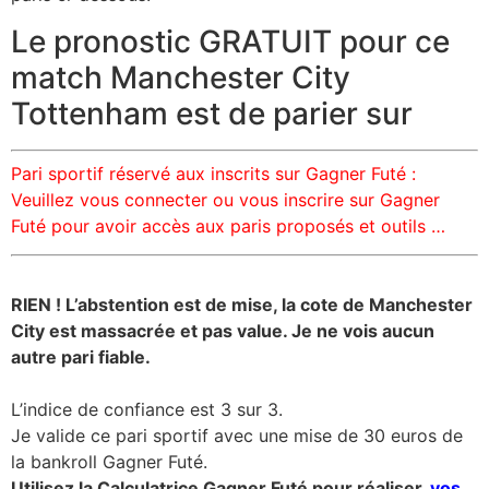
Le pronostic GRATUIT pour ce
match Manchester City
Tottenham est de parier sur
Pari sportif réservé aux inscrits sur Gagner Futé :
Veuillez vous connecter ou vous inscrire sur Gagner
Futé pour avoir accès aux paris proposés et outils …
RIEN ! L’abstention est de mise, la cote de Manchester
City est massacrée et pas value. Je ne vois aucun
autre pari fiable.
L’indice de confiance est 3 sur 3.
Je valide ce pari sportif avec une mise de 30 euros de
la bankroll Gagner Futé.
Utilisez la Calculatrice Gagner Futé pour réaliser,
vos