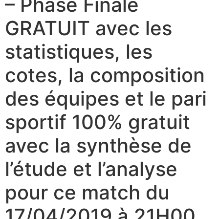
– Phase Finale
GRATUIT avec les
statistiques, les
cotes, la composition
des équipes et le pari
sportif 100% gratuit
avec la synthèse de
l’étude et l’analyse
pour ce match du
17/04/2019 à 21H00