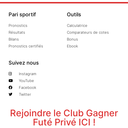
Pari sportif
Outils
Pronostics
Calculatrice
Résultats
Comparateurs de cotes
Bilans
Bonus
Pronostics certifiés
Ebook
Suivez nous
Instagram
YouTube
Facebook
Twitter
Rejoindre le Club Gagner
Futé Privé ICI !