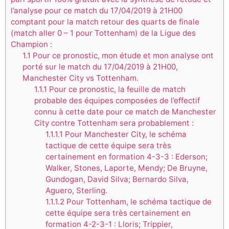
l’analyse pour ce match du 17/04/2019 à 21H00
comptant pour la match retour des quarts de finale
(match aller 0 – 1 pour Tottenham) de la Ligue des
Champion :
1.1
Pour ce pronostic, mon étude et mon analyse ont
porté sur le match du 17/04/2019 à 21H00,
Manchester City vs Tottenham.
1.1.1
Pour ce pronostic, la feuille de match
probable des équipes composées de l’effectif
connu à cette date pour ce match de Manchester
City contre Tottenham sera probablement :
1.1.1.1
Pour Manchester City, le schéma
tactique de cette équipe sera très
certainement en formation 4-3-3 : Ederson;
Walker, Stones, Laporte, Mendy; De Bruyne,
Gundogan, David Silva; Bernardo Silva,
Aguero, Sterling.
1.1.1.2
Pour Tottenham, le schéma tactique de
cette équipe sera très certainement en
formation 4-2-3-1 : Lloris; Trippier,