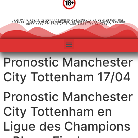
LES PARIS SPORTIFS SONT INTERDITS AUX MINEURS ET COMPORTENT DES
RISQUES : ENDETTEMENT, DÉPENDANCE, DÉPRESSION… CONTACTEZ “JOUEURS
INFOS SERVICE” POUR VOUS FAIRE AIDER : 09 74 75 13 13
Pronostic Manchester
City Tottenham 17/04
Pronostic Manchester
City Tottenham en
Ligue des Champions