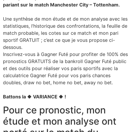
pariant sur le match Manchester City – Tottenham.
Une synthèse de mon étude et de mon analyse avec les
statistiques, l’historique des confrontations, la feuille de
match probable, les cotes sur ce match et mon pari
sportif GRATUIT ; c’est ce que je vous propose ci-
dessous.
Inscrivez-vous à Gagner Futé pour profiter de 100% des
pronostics GRATUITS de la bankroll Gagner Futé public
et des outils pour réaliser vos paris sportifs avec la
calculatrice Gagner Futé pour vos paris chances
doubles, draw no bet, home no bet, away no bet.
Battons la 🍀 VARIANCE 🍀 !
Pour ce pronostic, mon
étude et mon analyse ont