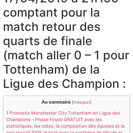
comptant pour la
match retour des
quarts de finale
(match aller 0 – 1 pour
Tottenham) de la
Ligue des Champion :
Au sommaire
[
masquer
]
1
Pronostic Manchester City Tottenham en Ligue des
Champions – Phase Finale GRATUIT avec les
statistiques, les cotes, la composition des équipes et le
pari sportif 100% gratuit avec la synthèse de l’étude et