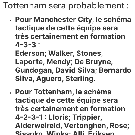
Tottenham sera probablement :
Pour Manchester City, le schéma
tactique de cette équipe sera
très certainement en formation
4-3-3 :
Ederson; Walker, Stones,
Laporte, Mendy; De Bruyne,
Gundogan, David Silva; Bernardo
Silva, Aguero, Sterling.
Pour Tottenham, le schéma
tactique de cette équipe sera
très certainement en formation
4-2-3-1 : Lloris; Trippier,
Alderweireld, Vertonghen, Rose;
Sissoko, Winks; Alli, Eriksen,