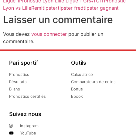
Ligue 1
Pronostic Lyon Lille Ligue 1 GRATUIT
Pronostic
Lyon vs Lille
Remi
tipster
tipster fred
tipster gagnant
Laisser un commentaire
Vous devez
vous connecter
pour publier un
commentaire.
Pari sportif
Outils
Pronostics
Calculatrice
Résultats
Comparateurs de cotes
Bilans
Bonus
Pronostics certifiés
Ebook
Suivez nous
Instagram
YouTube