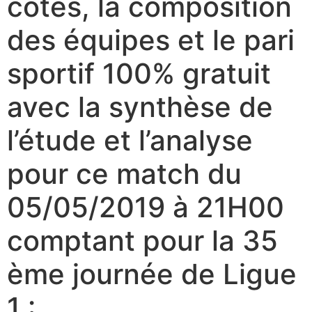
cotes, la composition
des équipes et le pari
sportif 100% gratuit
avec la synthèse de
l’étude et l’analyse
pour ce match du
05/05/2019 à 21H00
comptant pour la 35
ème journée de Ligue
1 :