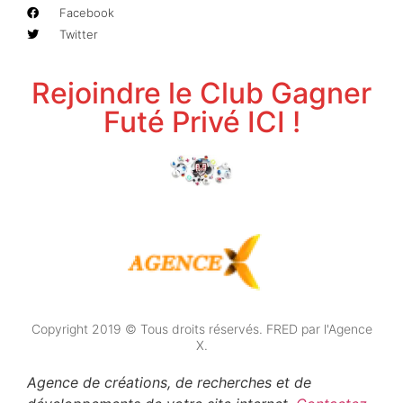
Facebook
Twitter
Rejoindre le Club Gagner
Futé Privé ICI !
Copyright 2019 © Tous droits réservés. FRED par l'Agence
X.
Agence de créations, de recherches et de