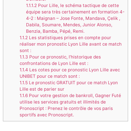
1.1.1.2
Pour Lille, le schéma tactique de cette
équipe sera très certainement en formation 4-
4-2 : Maignan – Jose Fonte, Mandava, Çelik ,
Dabila, Soumare, Mendes, Junior Alonso,
Benzia, Bamba, Pépé, Remi.
1.1.2
Les statistiques prises en compte pour
réaliser mon pronostic Lyon Lille avant ce match
sont :
1.1.3
Pour ce pronostic, l’historique des
confrontations de Lyon Lille est :
1.1.4
Les cotes pour ce pronostic Lyon Lille avec
UNIBET pour ce match sont :
1.1.5
Le pronostic GRATUIT pour ce match Lyon
Lille est de parier sur
1.1.6
Pour votre gestion de bankroll, Gagner Futé
utilise les services gratuits et illimités de
Pronoscript : Prenez le contrôle de vos paris
sportifs avec Pronoscript.