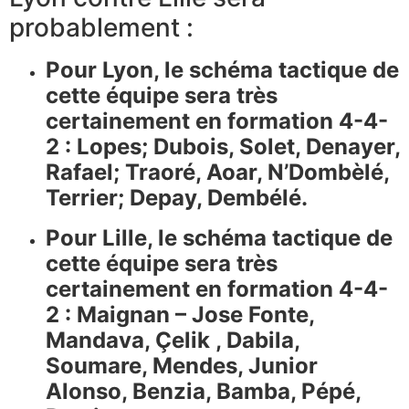
probablement :
Pour Lyon, le schéma tactique de
cette équipe sera très
certainement en formation 4-4-
2 : Lopes; Dubois, Solet, Denayer,
Rafael; Traoré, Aoar, N’Dombèlé,
Terrier; Depay, Dembélé.
Pour Lille, le schéma tactique de
cette équipe sera très
certainement en formation 4-4-
2 : Maignan – Jose Fonte,
Mandava, Çelik , Dabila,
Soumare, Mendes, Junior
Alonso, Benzia, Bamba, Pépé,