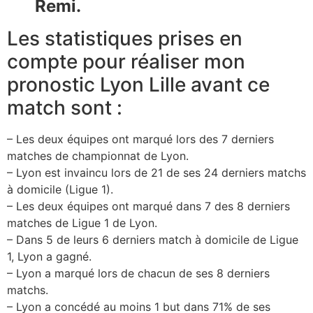
Remi.
Les statistiques prises en
compte pour réaliser mon
pronostic Lyon Lille avant ce
match sont :
– Les deux équipes ont marqué lors des 7 derniers
matches de championnat de Lyon.
– Lyon est invaincu lors de 21 de ses 24 derniers matchs
à domicile (Ligue 1).
– Les deux équipes ont marqué dans 7 des 8 derniers
matches de Ligue 1 de Lyon.
– Dans 5 de leurs 6 derniers match à domicile de Ligue
1, Lyon a gagné.
– Lyon a marqué lors de chacun de ses 8 derniers
matchs.
– Lyon a concédé au moins 1 but dans 71% de ses