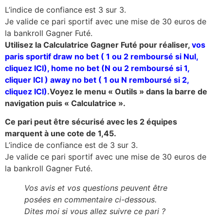
L’indice de confiance est 3 sur 3.
Je valide ce pari sportif avec une mise de 30 euros de
la bankroll Gagner Futé.
Utilisez la Calculatrice Gagner Futé pour réaliser,
vos
paris sportif draw no bet ( 1 ou 2 remboursé si Nul,
cliquez ICI)
,
home no bet (N ou 2 remboursé si 1,
cliquer ICI ) away no bet ( 1 ou N remboursé si 2,
cliquez ICI)
.Voyez le menu « Outils » dans la barre de
navigation puis « Calculatrice ».
Ce pari peut être sécurisé avec les 2 équipes
marquent à une cote de 1,45.
L’indice de confiance est de 3 sur 3.
Je valide ce pari sportif avec une mise de 30 euros de
la bankroll Gagner Futé.
Vos avis et vos questions peuvent être
posées en commentaire ci-dessous.
Dites moi si vous allez suivre ce pari ?