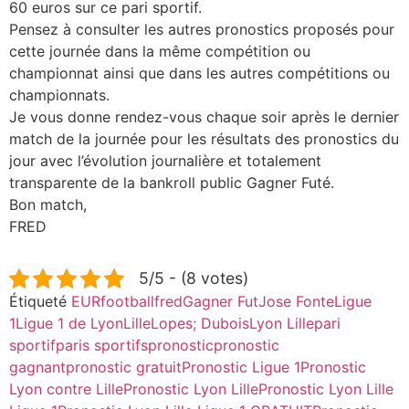
60 euros sur ce pari sportif.
Pensez à consulter les autres pronostics proposés pour
cette journée dans la même compétition ou
championnat ainsi que dans les autres compétitions ou
championnats.
Je vous donne rendez-vous chaque soir après le dernier
match de la journée pour les résultats des pronostics du
jour avec l’évolution journalière et totalement
transparente de la bankroll public Gagner Futé.
Bon match,
FRED
5/5 - (8 votes)
Étiqueté
EUR
football
fred
Gagner Fut
Jose Fonte
Ligue
1
Ligue 1 de Lyon
Lille
Lopes; Dubois
Lyon Lille
pari
sportif
paris sportifs
pronostic
pronostic
gagnant
pronostic gratuit
Pronostic Ligue 1
Pronostic
Lyon contre Lille
Pronostic Lyon Lille
Pronostic Lyon Lille