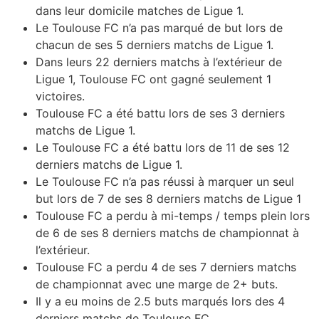
dans leur domicile matches de Ligue 1.
Le Toulouse FC n’a pas marqué de but lors de
chacun de ses 5 derniers matchs de Ligue 1.
Dans leurs 22 derniers matchs à l’extérieur de
Ligue 1, Toulouse FC ont gagné seulement 1
victoires.
Toulouse FC a été battu lors de ses 3 derniers
matchs de Ligue 1.
Le Toulouse FC a été battu lors de 11 de ses 12
derniers matchs de Ligue 1.
Le Toulouse FC n’a pas réussi à marquer un seul
but lors de 7 de ses 8 derniers matchs de Ligue 1
Toulouse FC a perdu à mi-temps / temps plein lors
de 6 de ses 8 derniers matchs de championnat à
l’extérieur.
Toulouse FC a perdu 4 de ses 7 derniers matchs
de championnat avec une marge de 2+ buts.
Il y a eu moins de 2.5 buts marqués lors des 4
derniers matchs de Toulouse FC.