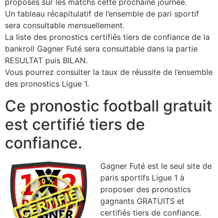
proposés sur les matchs cette prochaine journée.
Un tableau récapitulatif de l’ensemble de pari sportif
sera consultable mensuellement.
La liste des pronostics certifiés tiers de confiance de la
bankroll Gagner Futé sera consultable dans la partie
RESULTAT puis BILAN.
Vous pourrez consulter la taux de réussite de l’ensemble
des pronostics Ligue 1.
Ce pronostic football gratuit
est certifié tiers de
confiance.
Gagner Futé est le seul site de
paris sportifs Ligue 1 à
proposer des pronostics
gagnants GRATUITS et
certifiés tiers de confiance.