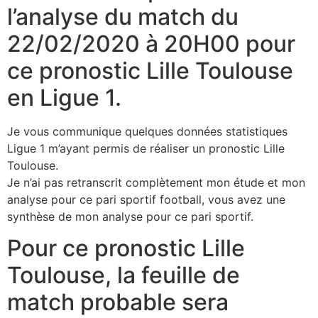
l’analyse du match du
22/02/2020 à 20H00 pour
ce pronostic Lille Toulouse
en Ligue 1.
Je vous communique quelques données statistiques
Ligue 1 m’ayant permis de réaliser un pronostic Lille
Toulouse.
Je n’ai pas retranscrit complètement mon étude et mon
analyse pour ce pari sportif football, vous avez une
synthèse de mon analyse pour ce pari sportif.
Pour ce pronostic Lille
Toulouse, la feuille de
match probable sera