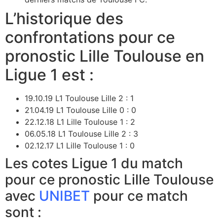
L’historique des
confrontations pour ce
pronostic Lille Toulouse en
Ligue 1 est :
19.10.19 L1 Toulouse Lille 2 : 1
21.04.19 L1 Toulouse Lille 0 : 0
22.12.18 L1 Lille Toulouse 1 : 2
06.05.18 L1 Toulouse Lille 2 : 3
02.12.17 L1 Lille Toulouse 1 : 0
Les cotes Ligue 1 du match
pour ce pronostic Lille Toulouse
avec
UNIBET
pour ce match
sont :