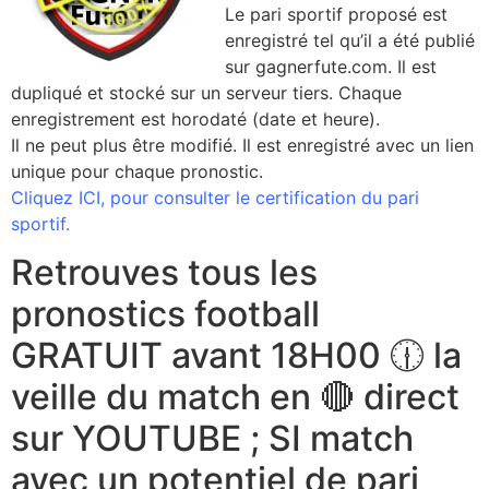
Le pari sportif proposé est
enregistré tel qu’il a été publié
sur gagnerfute.com. Il est
dupliqué et stocké sur un serveur tiers. Chaque
enregistrement est horodaté (date et heure).
Il ne peut plus être modifié. Il est enregistré avec un lien
unique pour chaque pronostic.
Cliquez ICI, pour consulter le certification du pari
sportif.
Retrouves tous les
pronostics football
GRATUIT avant 18H00 🕧 la
veille du match en 🔴 direct
sur YOUTUBE ; SI match
avec un potentiel de pari