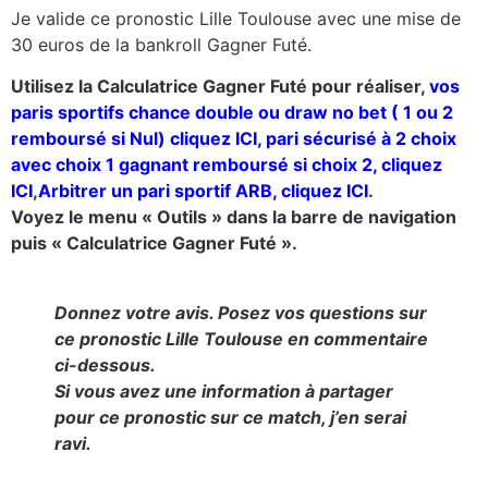
Je valide ce pronostic Lille Toulouse avec une mise de
30 euros de la bankroll Gagner Futé.
Utilisez la Calculatrice Gagner Futé pour réaliser,
vos
paris sportifs chance double ou draw no bet ( 1 ou 2
remboursé si Nul) cliquez ICI
,
pari sécurisé à 2 choix
avec choix 1 gagnant remboursé si choix 2, cliquez
ICI
,
Arbitrer un pari sportif ARB, cliquez ICI
.
Voyez le menu « Outils » dans la barre de navigation
puis « Calculatrice Gagner Futé ».
Donnez votre avis. Posez vos questions sur
ce pronostic Lille Toulouse en commentaire
ci-dessous.
Si vous avez une information à partager
pour ce pronostic sur ce match, j’en serai
ravi.