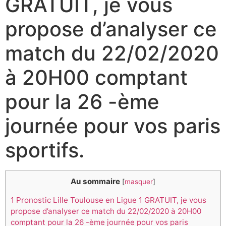
GRATUIT, je vous
propose d’analyser ce
match du 22/02/2020
à 20H00 comptant
pour la 26 -ème
journée pour vos paris
sportifs.
Au sommaire
[
masquer
]
1
Pronostic Lille Toulouse en Ligue 1 GRATUIT, je vous
propose d’analyser ce match du 22/02/2020 à 20H00
comptant pour la 26 -ème journée pour vos paris