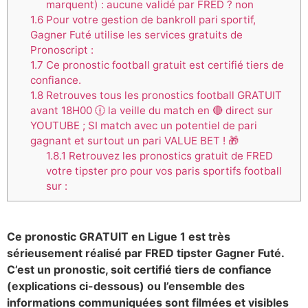
marquent) : aucune validé par FRED ? non
1.6
Pour votre gestion de bankroll pari sportif,
Gagner Futé utilise les services gratuits de
Pronoscript :
1.7
Ce pronostic football gratuit est certifié tiers de
confiance.
1.8
Retrouves tous les pronostics football GRATUIT
avant 18H00 🕧 la veille du match en 🔴 direct sur
YOUTUBE ; SI match avec un potentiel de pari
gagnant et surtout un pari VALUE BET ! 🎁
1.8.1
Retrouvez les pronostics gratuit de FRED
votre tipster pro pour vos paris sportifs football
sur :
Ce pronostic GRATUIT en Ligue 1 est très
sérieusement réalisé par FRED tipster Gagner Futé.
C’est un pronostic, soit certifié tiers de confiance
(explications ci-dessous) ou l’ensemble des
informations communiquées sont filmées et visibles