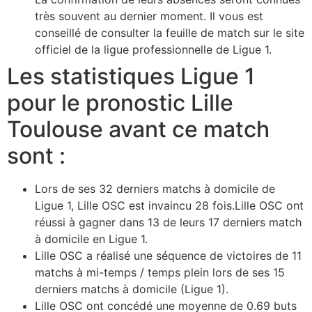
très souvent au dernier moment. Il vous est
conseillé de consulter la feuille de match sur le site
officiel de la ligue professionnelle de Ligue 1.
Les statistiques Ligue 1
pour le pronostic Lille
Toulouse avant ce match
sont :
Lors de ses 32 derniers matchs à domicile de
Ligue 1, Lille OSC est invaincu 28 fois.Lille OSC ont
réussi à gagner dans 13 de leurs 17 derniers match
à domicile en Ligue 1.
Lille OSC a réalisé une séquence de victoires de 11
matchs à mi-temps / temps plein lors de ses 15
derniers matchs à domicile (Ligue 1).
Lille OSC ont concédé une moyenne de 0.69 buts