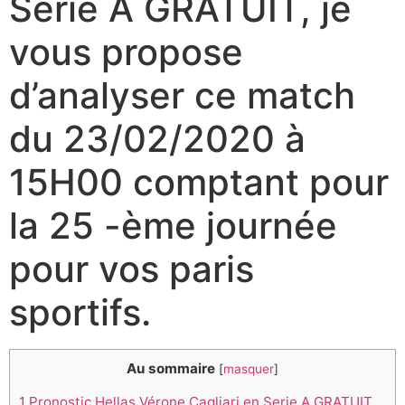
Serie A GRATUIT, je
vous propose
d’analyser ce match
du 23/02/2020 à
15H00 comptant pour
la 25 -ème journée
pour vos paris
sportifs.
Au sommaire
[
masquer
]
1
Pronostic Hellas Vérone Cagliari en Serie A GRATUIT,