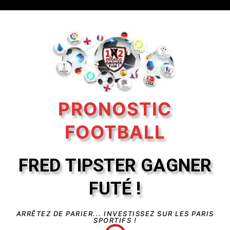
PRONOSTIC
FOOTBALL
FRED TIPSTER GAGNER
FUTÉ !
ARRÊTEZ DE PARIER... INVESTISSEZ SUR LES PARIS
SPORTIFS !