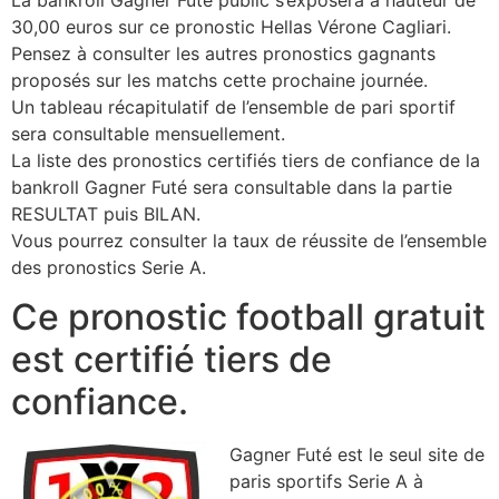
30,00 euros sur ce pronostic Hellas Vérone Cagliari.
Pensez à consulter les autres pronostics gagnants
proposés sur les matchs cette prochaine journée.
Un tableau récapitulatif de l’ensemble de pari sportif
sera consultable mensuellement.
La liste des pronostics certifiés tiers de confiance de la
bankroll Gagner Futé sera consultable dans la partie
RESULTAT puis BILAN.
Vous pourrez consulter la taux de réussite de l’ensemble
des pronostics Serie A.
Ce pronostic football gratuit
est certifié tiers de
confiance.
Gagner Futé est le seul site de
paris sportifs Serie A à