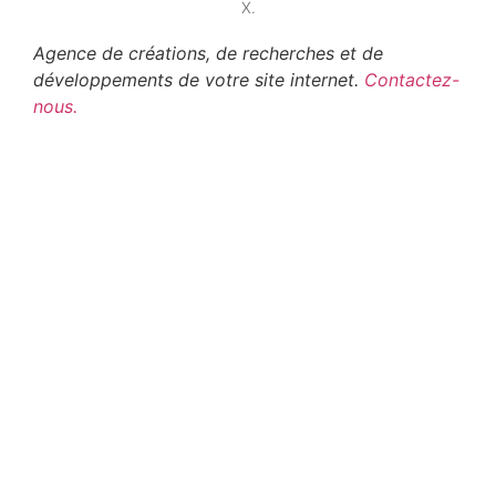
X.
Agence de créations, de recherches et de
développements de votre site internet.
Contactez-
nous.