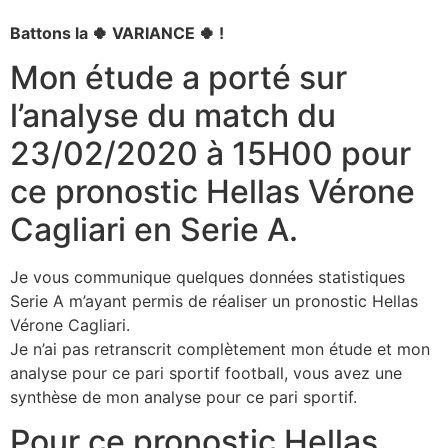
Battons la 🍀 VARIANCE 🍀 !
Mon étude a porté sur
l’analyse du match du
23/02/2020 à 15H00 pour
ce pronostic Hellas Vérone
Cagliari en Serie A.
Je vous communique quelques données statistiques
Serie A m’ayant permis de réaliser un pronostic Hellas
Vérone Cagliari.
Je n’ai pas retranscrit complètement mon étude et mon
analyse pour ce pari sportif football, vous avez une
synthèse de mon analyse pour ce pari sportif.
Pour ce pronostic Hellas