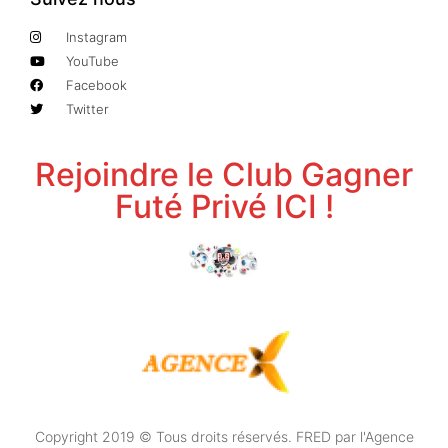
Instagram
YouTube
Facebook
Twitter
Rejoindre le Club Gagner
Futé Privé ICI !
Copyright 2019 © Tous droits réservés. FRED par l'Agence