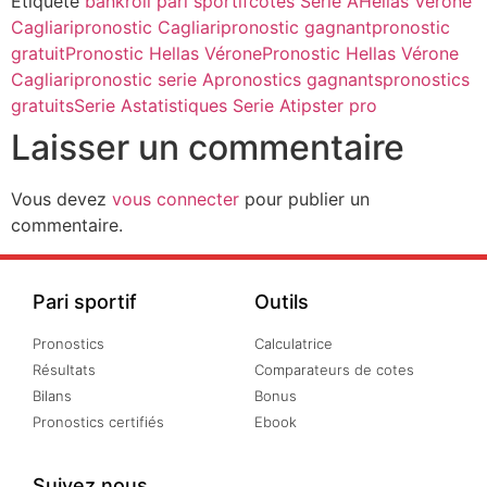
Étiqueté
bankroll pari sportif
cotes Serie A
Hellas Vérone
Cagliari
pronostic Cagliari
pronostic gagnant
pronostic
gratuit
Pronostic Hellas Vérone
Pronostic Hellas Vérone
Cagliari
pronostic serie A
pronostics gagnants
pronostics
gratuits
Serie A
statistiques Serie A
tipster pro
Laisser un commentaire
Vous devez
vous connecter
pour publier un
commentaire.
Pari sportif
Outils
Pronostics
Calculatrice
Résultats
Comparateurs de cotes
Bilans
Bonus
Pronostics certifiés
Ebook
Suivez nous