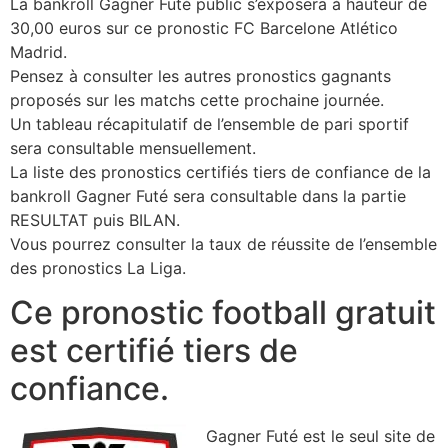
La bankroll Gagner Futé public s’exposera à hauteur de
30,00 euros sur ce pronostic FC Barcelone Atlético
Madrid.
Pensez à consulter les autres pronostics gagnants
proposés sur les matchs cette prochaine journée.
Un tableau récapitulatif de l’ensemble de pari sportif
sera consultable mensuellement.
La liste des pronostics certifiés tiers de confiance de la
bankroll Gagner Futé sera consultable dans la partie
RESULTAT puis BILAN.
Vous pourrez consulter la taux de réussite de l’ensemble
des pronostics La Liga.
Ce pronostic football gratuit
est certifié tiers de
confiance.
Gagner Futé est le seul site de