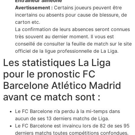
Entraîneur Simeone
Avertissement :
Certains joueurs peuvent être
incertains ou absents pour cause de blessure, de
carton etc.
La confirmation de leurs absences seront connues
très souvent au dernier moment. Il vous est
conseillé de consulter la feuille de match sur le site
officiel de la ligue professionnelle de La Liga.
Les statistiques La Liga
pour le pronostic FC
Barcelone Atlético Madrid
avant ce match sont :
Le FC Barcelone n’a perdu à la mi-temps dans
aucun de ses 13 derniers matchs de Liga.
Le FC Barcelone est invaincu lors de 82 de ses 95
derniers matchs toutes compétitions confondues.