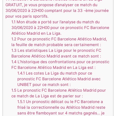
GRATUIT, je vous propose d’analyser ce match du
30/06/2020 à 22H00 comptant pour la 33 -ème journée
pour vos paris sportifs.
1.1
Mon étude a porté sur l’analyse du match du
30/06/2020 à 22H00 pour ce pronostic FC Barcelone
Atlético Madrid en La Liga.
1.2
Pour ce pronostic FC Barcelone Atlético Madrid,
la feuille de match probable sera certainement :
1.3
Les statistiques La Liga pour le pronostic FC
Barcelone Atlético Madrid avant ce match sont :
1.4
L’historique des confrontations pour ce pronostic
FC Barcelone Atlético Madrid en La Liga est :
1.4.1
Les cotes La Liga du match pour ce
pronostic FC Barcelone Atlético Madrid avec
UNIBET pour ce match sont :
1.5
Le pronostic FC Barcelone Atlético Madrid pour
ce match de La Liga est de parier sur :
1.5.1
Un pronostic délicat ou le FC Barcelone a
frisé la correctionnelle ou Atlético Madrid reste
sans être flamboyant sur 4 matchs gagnés… je