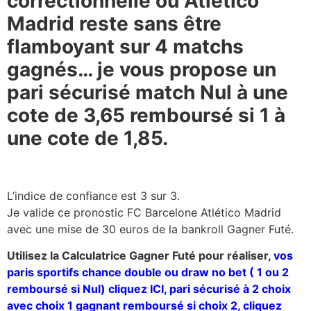
correctionnelle ou Atlético
Madrid reste sans être
flamboyant sur 4 matchs
gagnés… je vous propose un
pari sécurisé match Nul à une
cote de 3,65 remboursé si 1 à
une cote de 1,85.
L’indice de confiance est 3 sur 3.
Je valide ce pronostic FC Barcelone Atlético Madrid
avec une mise de 30 euros de la bankroll Gagner Futé.
Utilisez la Calculatrice Gagner Futé pour réaliser,
vos
paris sportifs chance double ou draw no bet ( 1 ou 2
remboursé si Nul) cliquez ICI
,
pari sécurisé à 2 choix
avec choix 1 gagnant remboursé si choix 2, cliquez