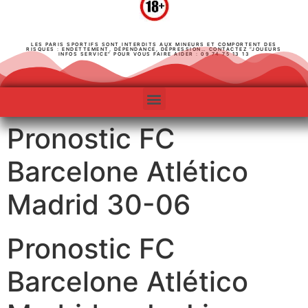
LES PARIS SPORTIFS SONT INTERDITS AUX MINEURS ET COMPORTENT DES
RISQUES : ENDETTEMENT, DÉPENDANCE, DÉPRESSION… CONTACTEZ “JOUEURS
INFOS SERVICE” POUR VOUS FAIRE AIDER : 09 74 75 13 13
Pronostic FC
Barcelone Atlético
Madrid 30-06
Pronostic FC
Barcelone Atlético