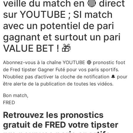
veille du match en 🔴 direct
sur YOUTUBE ; SI match
avec un potentiel de pari
gagnant et surtout un pari
VALUE BET ! 🎁
Abonnez-vous à la chaîne YOUTUBE 🔴 pronostic foot
de Fred tipster Gagner Futé pour vos paris sportifs.
N’oubliez pas d’activer la cloche de notification 🔔 pour
être alerte de la publication de toutes les vidéos.
Bon match,
FRED
Retrouvez les pronostics
gratuit de FRED votre tipster