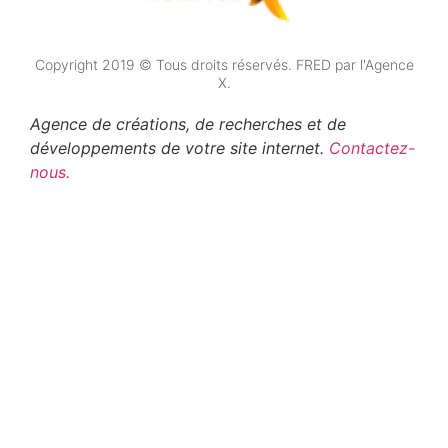
Copyright 2019 © Tous droits réservés. FRED par l'Agence
X.
Agence de créations, de recherches et de
développements de votre site internet.
Contactez-
nous.