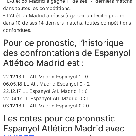
– L’Atlético Madrid a gagné 11 de ses 14 derniers matchs
dans toutes les compétitions.
– L’Atlético Madrid a réussi à garder un feuille propre
dans 10 de ses 14 derniers matchs, toutes compétitions
confondues.
Pour ce pronostic, l’historique
des confrontations de Espanyol
Atlético Madrid est :
22.12.18 LL Atl. Madrid Espanyol 1 : 0
06.05.18 LL Atl. Madrid Espanyol 0 : 2
22.12.17 LL Espanyol Atl. Madrid 1 : 0
22.04.17 LL Espanyol Atl. Madrid 0 : 1
03.12.16 LL Atl. Madrid Espanyol 0 : 0
Les cotes pour ce pronostic
Espanyol Atlético Madrid avec