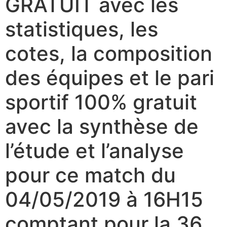
GRATUIT avec les
statistiques, les
cotes, la composition
des équipes et le pari
sportif 100% gratuit
avec la synthèse de
l’étude et l’analyse
pour ce match du
04/05/2019 à 16H15
comptant pour la 36