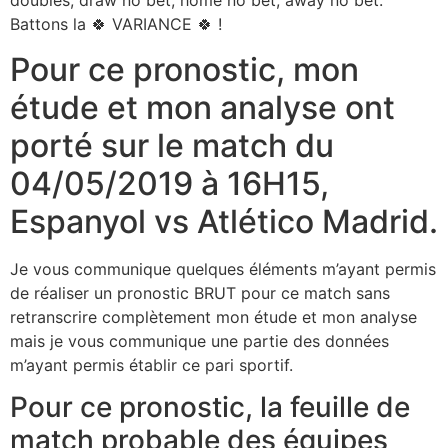
doubles, draw no bet, home no bet, away no bet.
Battons la 🍀 VARIANCE 🍀 !
Pour ce pronostic, mon
étude et mon analyse ont
porté sur le match du
04/05/2019 à 16H15,
Espanyol vs Atlético Madrid.
Je vous communique quelques éléments m’ayant permis
de réaliser un pronostic BRUT pour ce match sans
retranscrire complètement mon étude et mon analyse
mais je vous communique une partie des données
m’ayant permis établir ce pari sportif.
Pour ce pronostic, la feuille de
match probable des équipes