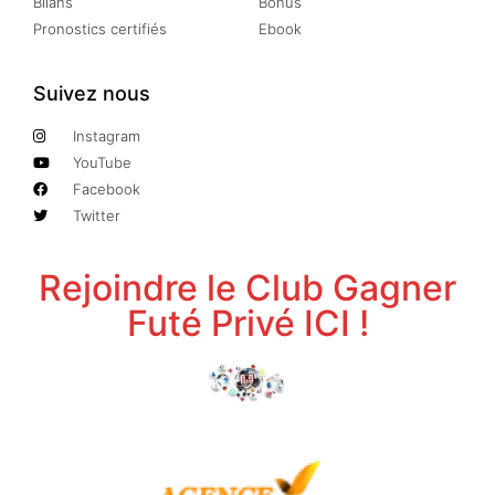
Bilans
Bonus
Pronostics certifiés
Ebook
Suivez nous
Instagram
YouTube
Facebook
Twitter
Rejoindre le Club Gagner
Futé Privé ICI !