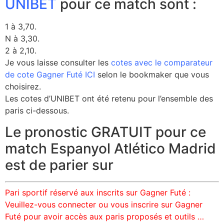
UNIBET
pour ce match sont :
1 à 3,70.
N à 3,30.
2 à 2,10.
Je vous laisse consulter les
cotes avec le comparateur
de cote Gagner Futé ICI
selon le bookmaker que vous
choisirez.
Les cotes d’UNIBET ont été retenu pour l’ensemble des
paris ci-dessous.
Le pronostic GRATUIT pour ce
match Espanyol Atlético Madrid
est de parier sur
Pari sportif réservé aux inscrits sur Gagner Futé :
Veuillez-vous connecter ou vous inscrire sur Gagner
Futé pour avoir accès aux paris proposés et outils …