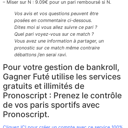
– Miser sur N : 9.09€ pour un pari remboursé si N.
Vos avis et vos questions peuvent être
posées en commentaire ci-dessous.
Dites moi si vous allez suivre ce pari ?
Quel pari voyez-vous sur ce match ?
Vous avez une information à partager, un
pronostic sur ce match même contraire
débattons j’en serai ravi.
Pour votre gestion de bankroll,
Gagner Futé utilise les services
gratuits et illimités de
Pronoscript : Prenez le contrôle
de vos paris sportifs avec
Pronoscript.
Cliquez ICI pour créer un compte avec ce service 100%