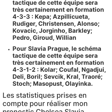
tactique de cette équipe sera
très certainement en formation
4-3-3 : Kepa; Azpillicueta,
Rudiger, Christensen, Alonso;
Kovacic, Jorginho, Barkley;
Pedro, Giroud, Willian
Pour Slavia Prague, le schéma
tactique de cette équipe sera
très certainement en formation
4-3-1-2 : Kolar; Coufal, Ngadjui,
Deli, Boril; Sevcik, Kral, Traoré;
Stoch; Masopust, Olayinka.
Les statistiques prises en
compte pour réaliser mon
pronostic Chelsea Slavia