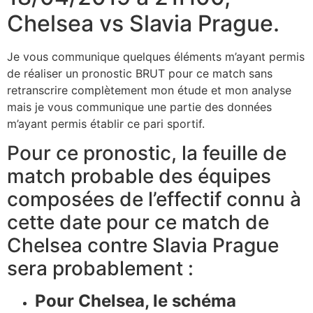
Chelsea vs Slavia Prague.
Je vous communique quelques éléments m’ayant permis
de réaliser un pronostic BRUT pour ce match sans
retranscrire complètement mon étude et mon analyse
mais je vous communique une partie des données
m’ayant permis établir ce pari sportif.
Pour ce pronostic, la feuille de
match probable des équipes
composées de l’effectif connu à
cette date pour ce match de
Chelsea contre Slavia Prague
sera probablement :
Pour Chelsea, le schéma