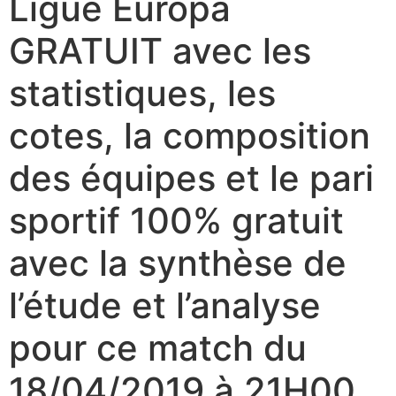
Ligue Europa
GRATUIT avec les
statistiques, les
cotes, la composition
des équipes et le pari
sportif 100% gratuit
avec la synthèse de
l’étude et l’analyse
pour ce match du
18/04/2019 à 21H00