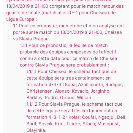
18/04/2019 à 21H00 comptant pour le match retour des
quarts de finale (match aller 0 – 1 pour Chelsea) de
Ligue Europa :
1.1
Pour ce pronostic, mon étude et mon analyse ont
porté sur le match du 18/04/2019 à 21H00, Chelsea
vs Slavia Prague.
1.1.1
Pour ce pronostic, la feuille de match
probable des équipes composées de l’effectif
connu à cette date pour ce match de Chelsea
contre Slavia Prague sera probablement :
1.1.1.1
Pour Chelsea, le schéma tactique de
cette équipe sera très certainement en
formation 4-3-3 : Kepa; Azpillicueta, Rudiger,
Christensen, Alonso; Kovacic, Jorginho,
Barkley; Pedro, Giroud, Willian
1.1.1.2
Pour Slavia Prague, le schéma tactique
de cette équipe sera très certainement en
formation 4-3-1-2 : Kolar; Coufal, Ngadjui, Deli,
Boril; Sevcik, Kral, Traoré; Stoch; Masopust,
Olayinka.