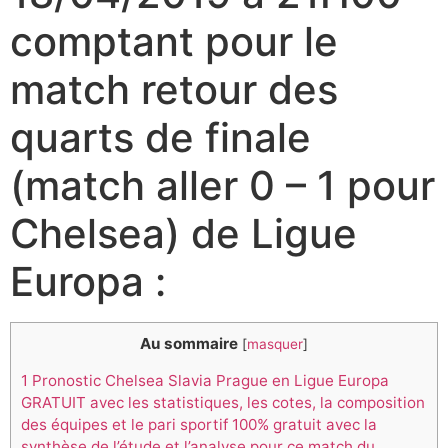
comptant pour le
match retour des
quarts de finale
(match aller 0 – 1 pour
Chelsea) de Ligue
Europa :
Au sommaire
[
masquer
]
1
Pronostic Chelsea Slavia Prague en Ligue Europa
GRATUIT avec les statistiques, les cotes, la composition
des équipes et le pari sportif 100% gratuit avec la
synthèse de l’étude et l’analyse pour ce match du