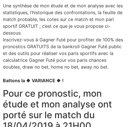
Une synthèse de mon étude et de mon analyse avec les
statistiques, l’historique des confrontations, la feuille de
match probable, les cotes sur ce match et mon pari
sportif GRATUIT ; c’est ce que je vous propose ci-
dessous.
Inscrivez-vous à Gagner Futé pour profiter de 100% des
pronostics GRATUITS de la bankroll Gagner Futé public
et des outils pour réaliser vos paris sportifs avec la
calculatrice Gagner Futé pour vos paris chances
doubles, draw no bet, home no bet, away no bet.
Battons la 🍀 VARIANCE 🍀 !
Pour ce pronostic, mon
étude et mon analyse ont
porté sur le match du
18/04/2019 à 21H00,