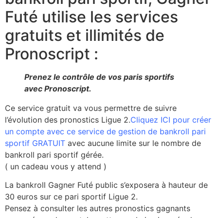
Futé utilise les services
gratuits et illimités de
Pronoscript :
Prenez le contrôle de vos paris sportifs
avec Pronoscript.
Ce service gratuit va vous permettre de suivre
l’évolution des pronostics Ligue 2.
Cliquez ICI pour créer
un compte avec ce service de gestion de bankroll pari
sportif GRATUIT
avec aucune limite sur le nombre de
bankroll pari sportif gérée.
( un cadeau vous y attend )
La bankroll Gagner Futé public s’exposera à hauteur de
30 euros sur ce pari sportif Ligue 2.
Pensez à consulter les autres pronostics gagnants