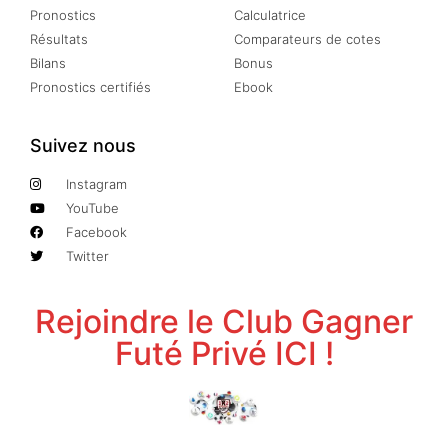
Pronostics
Calculatrice
Résultats
Comparateurs de cotes
Bilans
Bonus
Pronostics certifiés
Ebook
Suivez nous
Instagram
YouTube
Facebook
Twitter
Rejoindre le Club Gagner
Futé Privé ICI !