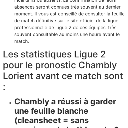
incertains ou absents. La confirmation de leurs
absences seront connues très souvent au dernier
moment. Il vous est conseillé de consulter la feuille
de match définitive sur le site officiel de la ligue
professionnelle de Ligue 2 de ces équipes, très
souvent consultable au moins une heure avant le
match.
Les statistiques Ligue 2
pour le pronostic Chambly
Lorient avant ce match sont
:
Chambly a réussi à garder
une feuille blanche
(cleansheet = sans