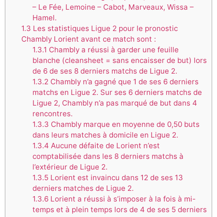
– Le Fée, Lemoine – Cabot, Marveaux, Wissa –
Hamel.
1.3
Les statistiques Ligue 2 pour le pronostic
Chambly Lorient avant ce match sont :
1.3.1
Chambly a réussi à garder une feuille
blanche (cleansheet = sans encaisser de but) lors
de 6 de ses 8 derniers matchs de Ligue 2.
1.3.2
Chambly n’a gagné que 1 de ses 6 derniers
matchs en Ligue 2. Sur ses 6 derniers matchs de
Ligue 2, Chambly n’a pas marqué de but dans 4
rencontres.
1.3.3
Chambly marque en moyenne de 0,50 buts
dans leurs matches à domicile en Ligue 2.
1.3.4
Aucune défaite de Lorient n’est
comptabilisée dans les 8 derniers matchs à
l’extérieur de Ligue 2.
1.3.5
Lorient est invaincu dans 12 de ses 13
derniers matches de Ligue 2.
1.3.6
Lorient a réussi à s’imposer à la fois à mi-
temps et à plein temps lors de 4 de ses 5 derniers