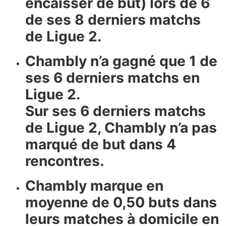
encaisser de but) lors de 6
de ses 8 derniers matchs
de Ligue 2.
Chambly n’a gagné que 1 de
ses 6 derniers matchs en
Ligue 2.
Sur ses 6 derniers matchs
de Ligue 2, Chambly n’a pas
marqué de but dans 4
rencontres.
Chambly marque en
moyenne de 0,50 buts dans
leurs matches à domicile en