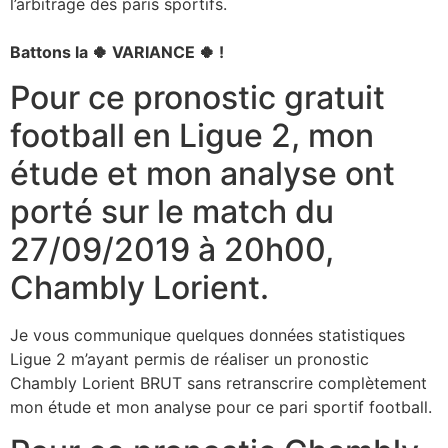
l’arbitrage des paris sportifs.
Battons la 🍀 VARIANCE 🍀 !
Pour ce pronostic gratuit
football en Ligue 2, mon
étude et mon analyse ont
porté sur le match du
27/09/2019 à 20h00,
Chambly Lorient.
Je vous communique quelques données statistiques
Ligue 2 m’ayant permis de réaliser un pronostic
Chambly Lorient BRUT sans retranscrire complètement
mon étude et mon analyse pour ce pari sportif football.