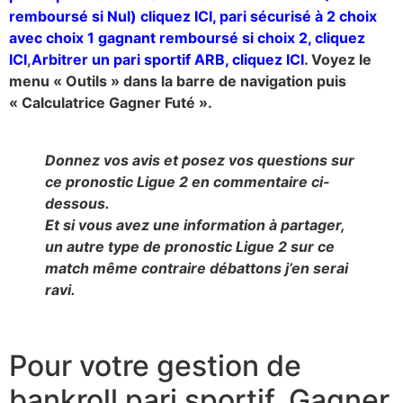
remboursé si Nul) cliquez ICI
,
pari sécurisé à 2 choix
avec choix 1 gagnant remboursé si choix 2, cliquez
ICI
,
Arbitrer un pari sportif ARB, cliquez ICI
. Voyez le
menu « Outils » dans la barre de navigation puis
« Calculatrice Gagner Futé ».
Donnez vos avis et posez vos questions sur
ce pronostic Ligue 2 en commentaire ci-
dessous.
Et si vous avez une information à partager,
un autre type de pronostic Ligue 2 sur ce
match même contraire débattons j’en serai
ravi.
Pour votre gestion de
bankroll pari sportif, Gagner