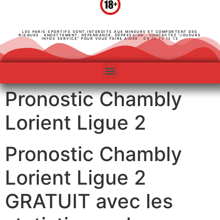
LES PARIS SPORTIFS SONT INTERDITS AUX MINEURS ET COMPORTENT DES
RISQUES : ENDETTEMENT, DÉPENDANCE, DÉPRESSION… CONTACTEZ “JOUEURS
INFOS SERVICE” POUR VOUS FAIRE AIDER : 09 74 75 13 13
Pronostic Chambly
Lorient Ligue 2
Pronostic Chambly
Lorient Ligue 2
GRATUIT avec les