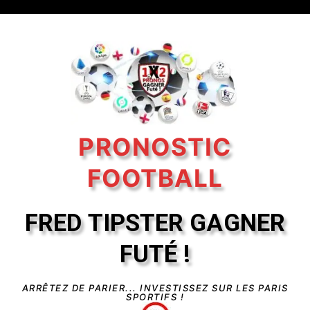
PRONOSTIC
FOOTBALL
FRED TIPSTER GAGNER
FUTÉ !
ARRÊTEZ DE PARIER... INVESTISSEZ SUR LES PARIS
SPORTIFS !