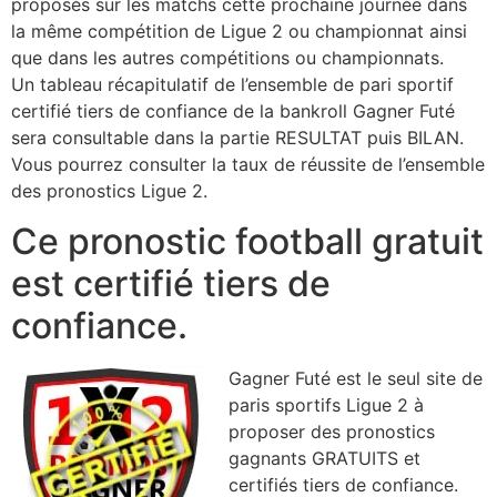
proposés sur les matchs cette prochaine journée dans
la même compétition de Ligue 2 ou championnat ainsi
que dans les autres compétitions ou championnats.
Un tableau récapitulatif de l’ensemble de pari sportif
certifié tiers de confiance de la bankroll Gagner Futé
sera consultable dans la partie RESULTAT puis BILAN.
Vous pourrez consulter la taux de réussite de l’ensemble
des pronostics Ligue 2.
Ce pronostic football gratuit
est certifié tiers de
confiance.
Gagner Futé est le seul site de
paris sportifs Ligue 2 à
proposer des pronostics
gagnants GRATUITS et
certifiés tiers de confiance.