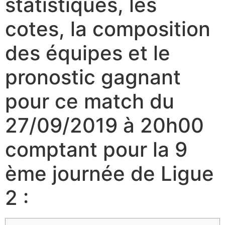
statistiques, les
cotes, la composition
des équipes et le
pronostic gagnant
pour ce match du
27/09/2019 à 20h00
comptant pour la 9
ème journée de Ligue
2 :