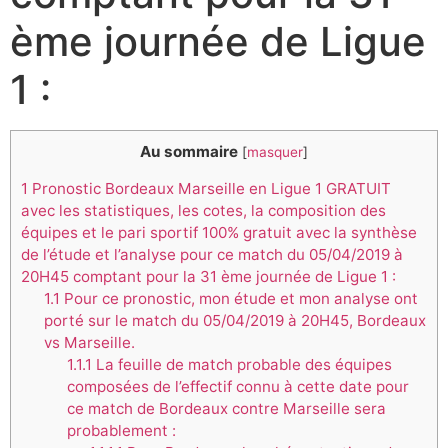
ème journée de Ligue
1 :
Au sommaire
[
masquer
]
1
Pronostic Bordeaux Marseille en Ligue 1 GRATUIT
avec les statistiques, les cotes, la composition des
équipes et le pari sportif 100% gratuit avec la synthèse
de l’étude et l’analyse pour ce match du 05/04/2019 à
20H45 comptant pour la 31 ème journée de Ligue 1 :
1.1
Pour ce pronostic, mon étude et mon analyse ont
porté sur le match du 05/04/2019 à 20H45, Bordeaux
vs Marseille.
1.1.1
La feuille de match probable des équipes
composées de l’effectif connu à cette date pour
ce match de Bordeaux contre Marseille sera
probablement :