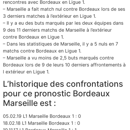
rencontres avec Bordeaux en Ligue 1.
– Marseille a fait match nul contre Bordeaux lors de ses
3 derniers matches à l’extérieur en Ligue 1.
– Il y a eu des buts marqués par les deux équipes dans
9 des 11 derniers matchs de Marseille à l’extérieur
contre Bordeaux en Ligue 1.
– Dans les statistiques de Marseille, il y a 5 nuls en 7
matchs contre Bordeaux en Ligue 1.
– Marseille a vu moins de 2,5 buts marqués contre
Bordeaux lors de 9 de leurs 10 derniers affrontements à
l extérieur en Ligue 1.
L’historique des confrontations
pour ce pronostic Bordeaux
Marseille est :
05.02.19 L1 Marseille Bordeaux 1 : 0
18.02.18 L1 Marseille Bordeaux 1 : 0
19.11.17 L1 Bordeaux Marseille 1 : 1