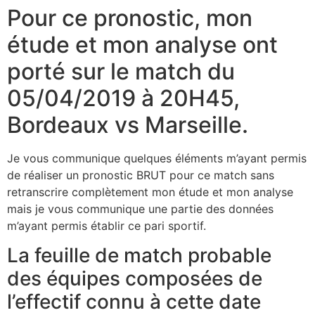
Pour ce pronostic, mon
étude et mon analyse ont
porté sur le match du
05/04/2019 à 20H45,
Bordeaux vs Marseille.
Je vous communique quelques éléments m’ayant permis
de réaliser un pronostic BRUT pour ce match sans
retranscrire complètement mon étude et mon analyse
mais je vous communique une partie des données
m’ayant permis établir ce pari sportif.
La feuille de match probable
des équipes composées de
l’effectif connu à cette date