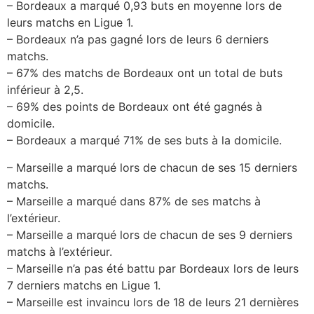
– Bordeaux a marqué 0,93 buts en moyenne lors de
leurs matchs en Ligue 1.
– Bordeaux n’a pas gagné lors de leurs 6 derniers
matchs.
– 67% des matchs de Bordeaux ont un total de buts
inférieur à 2,5.
– 69% des points de Bordeaux ont été gagnés à
domicile.
– Bordeaux a marqué 71% de ses buts à la domicile.
– Marseille a marqué lors de chacun de ses 15 derniers
matchs.
– Marseille a marqué dans 87% de ses matchs à
l’extérieur.
– Marseille a marqué lors de chacun de ses 9 derniers
matchs à l’extérieur.
– Marseille n’a pas été battu par Bordeaux lors de leurs
7 derniers matchs en Ligue 1.
– Marseille est invaincu lors de 18 de leurs 21 dernières