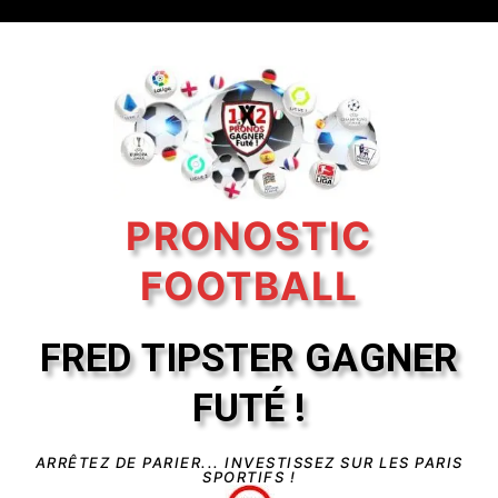
PRONOSTIC
FOOTBALL
FRED TIPSTER GAGNER
FUTÉ !
ARRÊTEZ DE PARIER... INVESTISSEZ SUR LES PARIS
SPORTIFS !