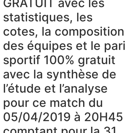
GRATUIT avec les
statistiques, les
cotes, la composition
des équipes et le pari
sportif 100% gratuit
avec la synthèse de
l’étude et l’analyse
pour ce match du
05/04/2019 à 20H45
comptant pour la 31