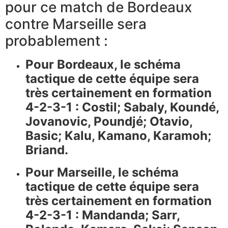
pour ce match de Bordeaux
contre Marseille sera
probablement :
Pour Bordeaux, le schéma
tactique de cette équipe sera
très certainement en formation
4-2-3-1 : Costil; Sabaly, Koundé,
Jovanovic, Poundjé; Otavio,
Basic; Kalu, Kamano, Karamoh;
Briand.
Pour Marseille, le schéma
tactique de cette équipe sera
très certainement en formation
4-2-3-1 : Mandanda; Sarr,