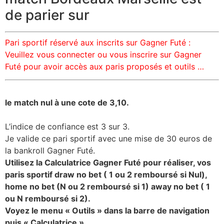
de parier sur
Pari sportif réservé aux inscrits sur Gagner Futé :
Veuillez vous connecter ou vous inscrire sur Gagner
Futé pour avoir accès aux paris proposés et outils …
le match nul à une cote de 3,10.
L’indice de confiance est 3 sur 3.
Je valide ce pari sportif avec une mise de 30 euros de
la bankroll Gagner Futé.
Utilisez la Calculatrice Gagner Futé pour réaliser, vos
paris sportif draw no bet ( 1 ou 2 remboursé si Nul),
home no bet (N ou 2 remboursé si 1) away no bet ( 1
ou N remboursé si 2).
Voyez le menu « Outils » dans la barre de navigation
puis « Calculatrice ».