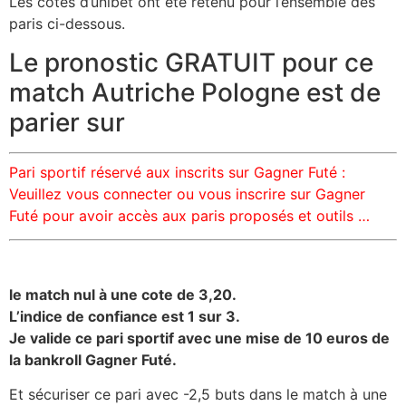
Les cotes d’unibet ont été retenu pour l’ensemble des
paris ci-dessous.
Le pronostic GRATUIT pour ce
match Autriche Pologne est de
parier sur
Pari sportif réservé aux inscrits sur Gagner Futé :
Veuillez vous connecter ou vous inscrire sur Gagner
Futé pour avoir accès aux paris proposés et outils …
le match nul à une cote de 3,20.
L’indice de confiance est 1 sur 3.
Je valide ce pari sportif avec une mise de 10 euros de
la bankroll Gagner Futé.
Et sécuriser ce pari avec -2,5 buts dans le match à une