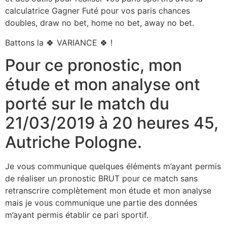
calculatrice Gagner Futé pour vos paris chances
doubles, draw no bet, home no bet, away no bet.
Battons la 🍀 VARIANCE 🍀 !
Pour ce pronostic, mon
étude et mon analyse ont
porté sur le match du
21/03/2019 à 20 heures 45,
Autriche Pologne.
Je vous communique quelques éléments m’ayant permis
de réaliser un pronostic BRUT pour ce match sans
retranscrire complètement mon étude et mon analyse
mais je vous communique une partie des données
m’ayant permis établir ce pari sportif.