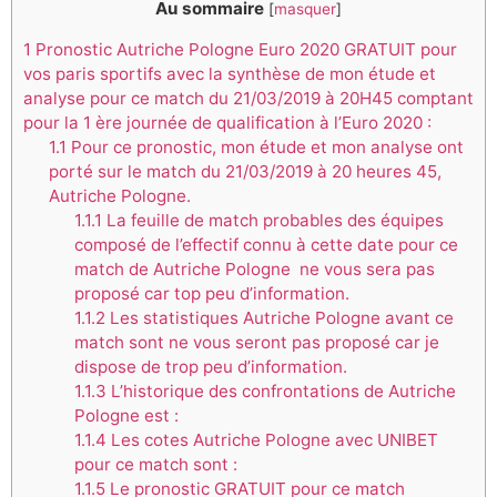
Au sommaire
[
masquer
]
1
Pronostic Autriche Pologne Euro 2020 GRATUIT pour
vos paris sportifs avec la synthèse de mon étude et
analyse pour ce match du 21/03/2019 à 20H45 comptant
pour la 1 ère journée de qualification à l’Euro 2020 :
1.1
Pour ce pronostic, mon étude et mon analyse ont
porté sur le match du 21/03/2019 à 20 heures 45,
Autriche Pologne.
1.1.1
La feuille de match probables des équipes
composé de l’effectif connu à cette date pour ce
match de Autriche Pologne ne vous sera pas
proposé car top peu d’information.
1.1.2
Les statistiques Autriche Pologne avant ce
match sont ne vous seront pas proposé car je
dispose de trop peu d’information.
1.1.3
L’historique des confrontations de Autriche
Pologne est :
1.1.4
Les cotes Autriche Pologne avec UNIBET
pour ce match sont :
1.1.5
Le pronostic GRATUIT pour ce match