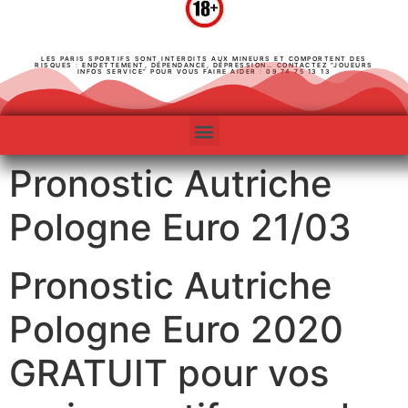
LES PARIS SPORTIFS SONT INTERDITS AUX MINEURS ET COMPORTENT DES
RISQUES : ENDETTEMENT, DÉPENDANCE, DÉPRESSION… CONTACTEZ “JOUEURS
INFOS SERVICE” POUR VOUS FAIRE AIDER : 09 74 75 13 13
Pronostic Autriche
Pologne Euro 21/03
Pronostic Autriche
Pologne Euro 2020
GRATUIT pour vos