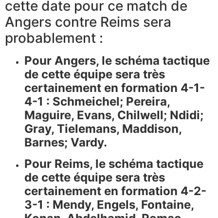
cette date pour ce match de
Angers contre Reims sera
probablement :
Pour Angers, le schéma tactique
de cette équipe sera très
certainement en formation 4-1-
4-1 : Schmeichel; Pereira,
Maguire, Evans, Chilwell; Ndidi;
Gray, Tielemans, Maddison,
Barnes; Vardy.
Pour Reims, le schéma tactique
de cette équipe sera très
certainement en formation 4-2-
3-1 : Mendy, Engels, Fontaine,