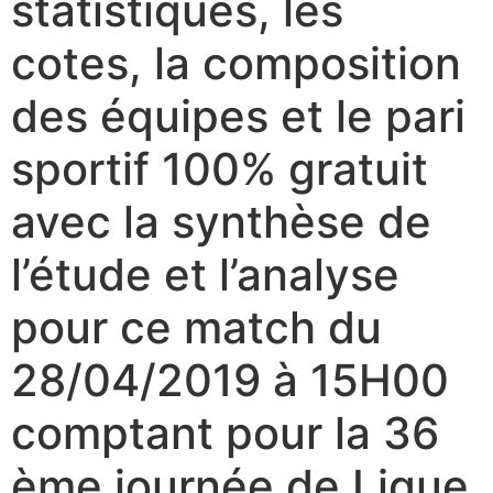
statistiques, les
cotes, la composition
des équipes et le pari
sportif 100% gratuit
avec la synthèse de
l’étude et l’analyse
pour ce match du
28/04/2019 à 15H00
comptant pour la 36
ème journée de Ligue