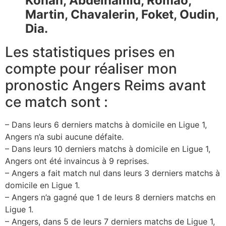
Konan, Abdelhamid, Romao,
Martin, Chavalerin, Foket, Oudin,
Dia.
Les statistiques prises en
compte pour réaliser mon
pronostic Angers Reims avant
ce match sont :
– Dans leurs 6 derniers matchs à domicile en Ligue 1,
Angers n’a subi aucune défaite.
– Dans leurs 10 derniers matchs à domicile en Ligue 1,
Angers ont été invaincus à 9 reprises.
– Angers a fait match nul dans leurs 3 derniers matchs à
domicile en Ligue 1.
– Angers n’a gagné que 1 de leurs 8 derniers matchs en
Ligue 1.
– Angers, dans 5 de leurs 7 derniers matchs de Ligue 1,