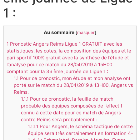
1 :
Au sommaire
[
masquer
]
1
Pronostic Angers Reims Ligue 1 GRATUIT avec les
statistiques, les cotes, la composition des équipes et le
pari sportif 100% gratuit avec la synthèse de l’étude et
l’analyse pour ce match du 28/04/2019 à 15H00
comptant pour la 36 ème journée de Ligue 1 :
1.1
Pour ce pronostic, mon étude et mon analyse ont
porté sur le match du 28/04/2019 à 13H00, Angers vs
Reims.
1.1.1
Pour ce pronostic, la feuille de match
probable des équipes composées de l’effectif
connu à cette date pour ce match de Angers
contre Reims sera probablement :
1.1.1.1
Pour Angers, le schéma tactique de cette
équipe sera très certainement en formation 4-