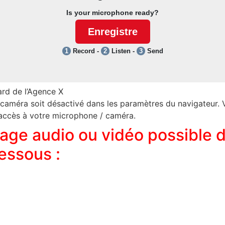
ard de l’Agence X
 caméra soit désactivé dans les paramètres du navigateur. 
l’accès à votre microphone / caméra.
ge audio ou vidéo possible de
essous :