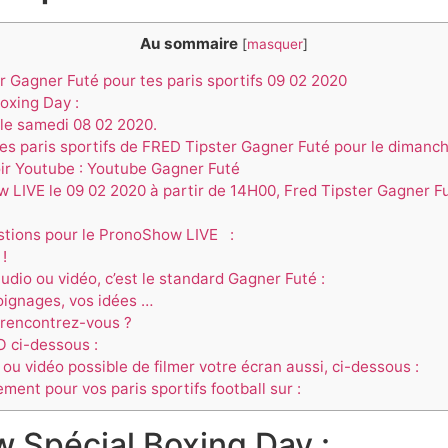
Au sommaire
[
masquer
]
Gagner Futé pour tes paris sportifs 09 02 2020
oxing Day :
le samedi 08 02 2020.
tes paris sportifs de FRED Tipster Gagner Futé pour le dimanc
ir Youtube : Youtube Gagner Futé
 LIVE le 09 02 2020 à partir de 14H00, Fred Tipster Gagner Fut
tions pour le PronoShow LIVE :
!
dio ou vidéo, c’est le standard Gagner Futé :
oignages, vos idées …
 rencontrez-vous ?
 ci-dessous :
u vidéo possible de filmer votre écran aussi, ci-dessous :
ent pour vos paris sportifs football sur :
 Spécial Boxing Day :