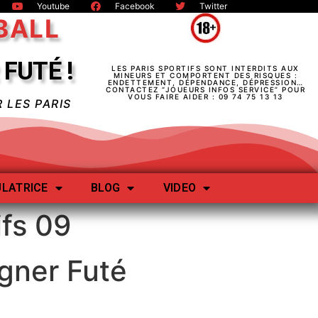
Youtube
Facebook
Twitter
BALL
FUTÉ !
LES PARIS SPORTIFS SONT INTERDITS AUX
MINEURS ET COMPORTENT DES RISQUES :
ENDETTEMENT, DÉPENDANCE, DÉPRESSION…
CONTACTEZ “JOUEURS INFOS SERVICE” POUR
VOUS FAIRE AIDER : 09 74 75 13 13
R LES PARIS
LATRICE
BLOG
VIDEO
ifs 09
gner Futé