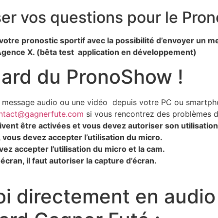
er vos questions pour le Pro
votre pronostic sportif avec la possibilité d’envoyer un 
l’Agence X. (bêta test application en développement)
ndard du PronoShow !
 message audio ou une vidéo depuis votre PC ou smartph
ntact@gagnerfute.com
si vous rencontrez des problèmes d’u
vent être activées et vous devez autoriser son utilisation
ous devez accepter l’utilisation du micro.
z accepter l’utilisation du micro et la cam.
cran, il faut autoriser la capture d’écran.
i directement en audio