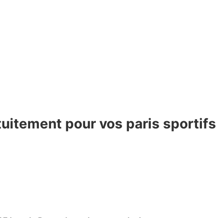
uitement pour vos paris sportifs f