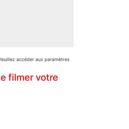
Veuillez accéder aux paramètres
 filmer votre