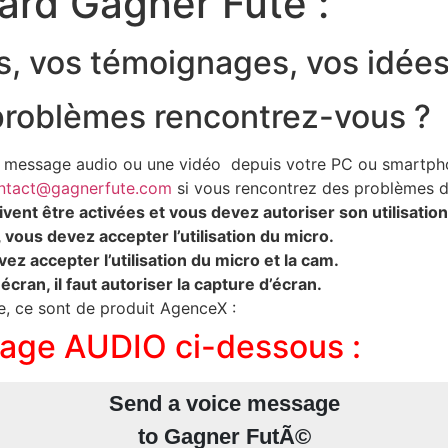
dard Gagner Futé :
is, vos témoignages, vos idée
problèmes rencontrez-vous ?
 message audio ou une vidéo depuis votre PC ou smartph
ntact@gagnerfute.com
si vous rencontrez des problèmes d’u
vent être activées et vous devez autoriser son utilisation
ous devez accepter l’utilisation du micro.
z accepter l’utilisation du micro et la cam.
cran, il faut autoriser la capture d’écran.
de, ce sont de produit AgenceX :
age AUDIO ci-dessous :