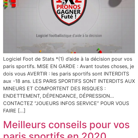
Logiciel Foot de Stats *(1) d’aide à la décision pour vos
paris sportifs. MISE EN GARDE : Avant toutes choses, je
dois vous AVERTIR : les paris sportifs sont INTERDITS
aux -18 ans. LES PARIS SPORTIFS SONT INTERDITS AUX
MINEURS ET COMPORTENT DES RISQUES :
ENDETTEMENT, DÉPENDANCE, DÉPRESSION…
CONTACTEZ “JOUEURS INFOS SERVICE” POUR VOUS
FAIRE […]
Meilleurs conseils pour vos
paris sportifs en 2020