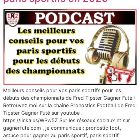
Meilleurs conseils pour vos paris sportifs pour les
débuts des championnats de Fred Tipster Gagner Futé :
Retrouvez moi sur la chaîne Pronostics Football de Fred
Tipster Gagner Futé sur youtube .
https://linka.us/WPw5Z Sur les réseaux sociaux et sur
gagnerfute.com , je communique : pronostic foot,
astuce pour gagner au paris sportif, paris sportif