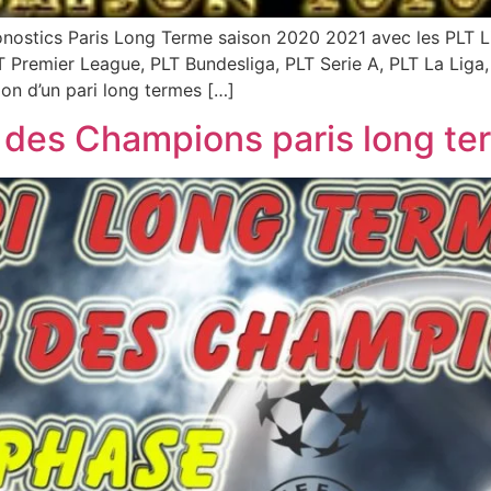
onostics Paris Long Terme saison 2020 2021 avec les PLT
T Premier League, PLT Bundesliga, PLT Serie A, PLT La Liga,
tion d’un pari long termes […]
 des Champions paris long te