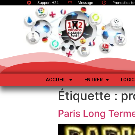
Support H24
Message
Pronostics to
ACCUEIL
ENTRER
LOGIC
Étiquette :
pr
Paris Long Term