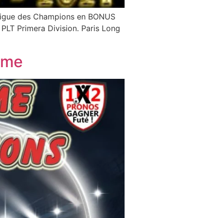
 Ligue des Champions en BONUS
 PLT Primera Division. Paris Long
rme